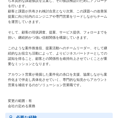
ら本質的な課題仮説を立案し、その仮説検証のためにアプローチ
を行います。
顧客と課題が共有され検討合意となり次第、この課題への改善策
提案に向け社内のエンジニアや専門営業をリードしながらチーム
を運営していきます。
そして、顧客の現状調査、提案、サービス提供、フォローまでを
担い、継続的かつ強い信頼関係を構築していきます。
このような案件推進役、提案活動へのチームリーダー、そして継
続的なお役立ち活動によって、よりビジネスパートナーとしての
認知を得ること、顧客との関係性を維持向上させていくことが重
要なミッションとなります。
アカウント営業が発掘した案件化の糸口を支援、協業しながら案
件化まで伴走し具体化させていく、専門的な知見からアカウント
営業を補佐するのがソリューション営業職です。
変更の範囲：有
会社の定める業務
必要な経験