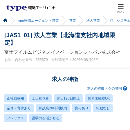
MENU
type転職エージェント営業
営業
法人営業
IT・システ
[JAS1_01] 法人営業【北海道支社内地域限
定】
富士フイルムビジネスイノベーションジャパン株式会社
お問い合わせ番号：655579 最終確認日：2026年08月08日
求人の特徴
求人の特徴タグの説明
正社員採用
土日祝休み
休日120日以上
業界未経験OK
産休・育休あり
月残業20時間以内
賞与あり
転勤なし
フレックス
語学力を活かせる