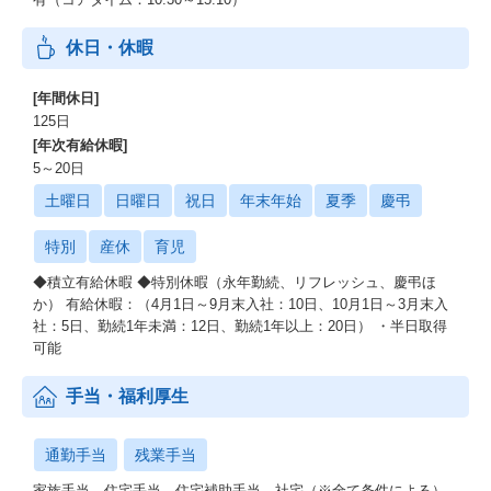
休日・休暇
[年間休日]
125日
[年次有給休暇]
5～20日
土曜日
日曜日
祝日
年末年始
夏季
慶弔
特別
産休
育児
◆積立有給休暇 ◆特別休暇（永年勤続、リフレッシュ、慶弔ほ
か） 有給休暇：（4月1日～9月末入社：10日、10月1日～3月末入
社：5日、勤続1年未満：12日、勤続1年以上：20日） ・半日取得
可能
手当・福利厚生
通勤手当
残業手当
家族手当、住宅手当、住宅補助手当、社宅（※全て条件による）