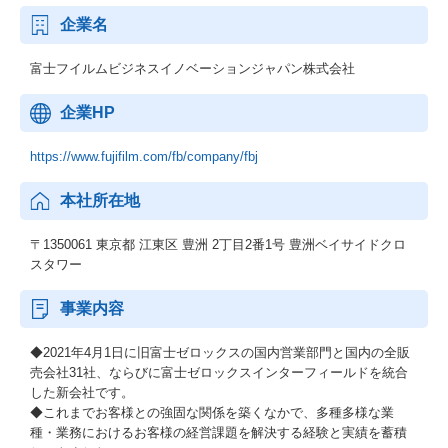
企業名
富士フイルムビジネスイノベーションジャパン株式会社
企業HP
https://www.fujifilm.com/fb/company/fbj
本社所在地
〒1350061 東京都 江東区 豊洲 2丁目2番1号 豊洲ベイサイドクロ
スタワー
事業内容
◆2021年4月1日に旧富士ゼロックスの国内営業部門と国内の全販
売会社31社、ならびに富士ゼロックスインターフィールドを統合
した新会社です。
◆これまでお客様との強固な関係を築くなかで、多種多様な業
種・業務におけるお客様の経営課題を解決する経験と実績を蓄積