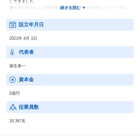
してきました。
◆今回の統合により国内営業に関わる全ての知見やノウハウ等を
含む総力を結集し、全国統一オペレーションのもと、お客様に向
けて新たな価値提供を加速し、これまで以上に迅速かつダイナミ
設立年月日
ックにお客様のニーズにお応えします。
2021年 4月 1日
・オフィスソリューション事業
・グラフィックコミュニケーション事業
・ビジネスソリューション事業
代表者
旗生泰一
資本金
5億円
従業員数
10,367名