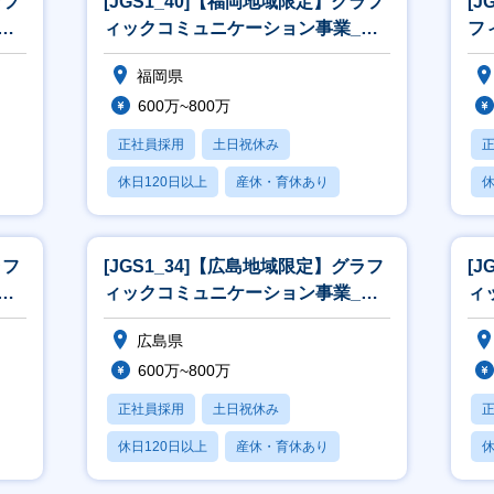
ラフ
[JGS1_40]【福岡地域限定】グラフ
[
営
ィックコミュニケーション事業_営
フ
業[WEB面接可]
営
福岡県
600万~800万
正社員採用
土日祝休み
休日120日以上
産休・育休あり
休
月残業20時間以内
月
ラフ
[JGS1_34]【広島地域限定】グラフ
[
営
ィックコミュニケーション事業_営
ィ
業[WEB面接可]
業
広島県
600万~800万
正社員採用
土日祝休み
休日120日以上
産休・育休あり
休
月残業20時間以内
月