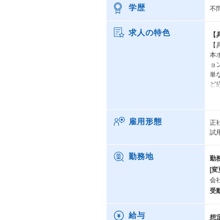
学歴
不
求人の特色
【
【
本
ョ
単
ど
詳
■
雇用形態
正
・
試
・
・
ク
勤務地
勤
■
[変
・
会
・
受
・
■
・
給与
想