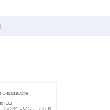
した仮説課題の立案
案・設計
ーションをSIしたソリューション提