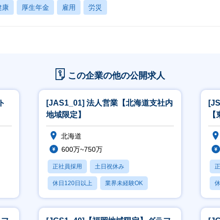
健康
厚生年金
雇用
労災
この企業の他の公開求人
ト
[JAS1_01] 法人営業【北海道支社内
[J
地域限定】
【
北海道
600万~750万
正社員採用
土日祝休み
休日120日以上
業界未経験OK
休
産休・育休あり
月