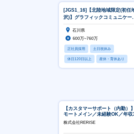
[JGS1_16]【北陸地域限定(初任
沢)】グラフィックコミュニケー
ョン事業_営業[WEB面接
石川県
600万~760万
正社員採用
土日祝休み
休日120日以上
産休・育休あり
月残業20時間以内
【カスタマーサポート（内勤）
モートメイン／未経験OK／年収3
万～／年間休日125日
株式会社RERISE