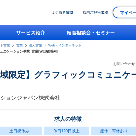
マイペ
よくある質問
採用ご担当者様
サービス紹介
転職相談会・セミナー
ント営業
営業
法人営業
Web・インターネット
ミュニケーション事業_営業[WEB面接可]
お問い合わせ番
長崎地域限定】グラフィックコミュニ
ーションジャパン株式会社
求人の特徴
土日祝休み
休日120日以上
産休・育休あり