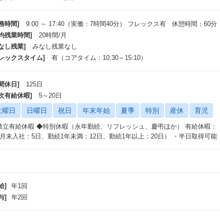
ション力を通じて課題解決や新しいビジネスモデルを作る提案
1 グラフィックコミュニケーション製品：
務時間]
9:00 ～ 17:40（実働：7時間40分） フレックス有 休憩時間：60分
ps://www.fujifilm.com/fb/product/publishing?lnk=flyout
平均残業時間]
20時間/月
2 デジタルインクジェット機器：
なし残業]
みなし残業なし
ps://www.fujifilm.com/jp/ja/business/graphic/digitalinkjet
フレックスタイム]
有（コアタイム：10:30～15:10）
間休日]
125日
年次有給休暇]
5～20日
土曜日
日曜日
祝日
年末年始
夏季
特別
産休
育児
積立有給休暇 ◆特別休暇（永年勤続、リフレッシュ、慶弔ほか） 有給休暇：（4
3月末入社：5日、勤続1年未満：12日、勤続1年以上：20日） ・半日取得可能
給]
年1回
与]
年2回