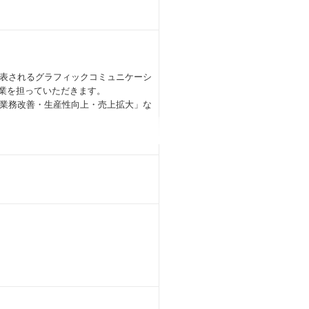
表されるグラフィックコミュニケーシ
営業を担っていただきます。
業務改善・生産性向上・売上拡大」な
機を提案
ド販促」による、DM開封率、集客率、
価値化提案
寄り添い、デジタル印刷技術とソリュ