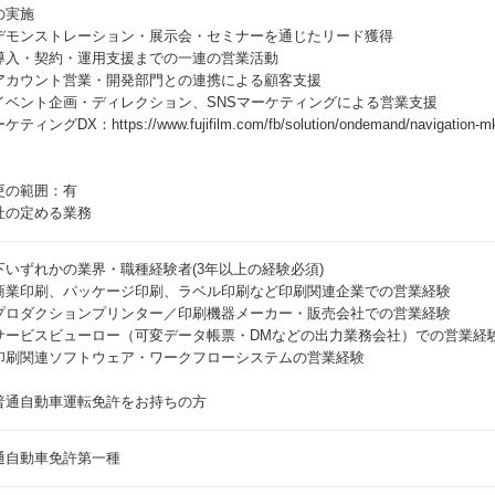
の実施
デモンストレーション・展示会・セミナーを通じたリード獲得
導入・契約・運用支援までの一連の営業活動
アカウント営業・開発部門との連携による顧客支援
イベント企画・ディレクション、SNSマーケティングによる営業支援
ケティングDX：https://www.fujifilm.com/fb/solution/ondemand/navigat
更の範囲：有
社の定める業務
下いずれかの業界・職種経験者(3年以上の経験必須)
商業印刷、パッケージ印刷、ラベル印刷など印刷関連企業での営業経験
プロダクションプリンター／印刷機器メーカー・販売会社での営業経験
サービスビューロー（可変データ帳票・DMなどの出力業務会社）での営業経
印刷関連ソフトウェア・ワークフローシステムの営業経験
普通自動車運転免許をお持ちの方
通自動車免許第一種