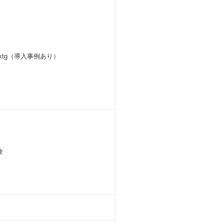
ion-mktg（導入事例あり）
験