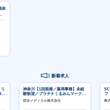
地金
シ
新着求人
】リ
神奈川【1回面接／薬局事務】未経
S
40
験歓迎／プラチナくるみんマーク取
フ
得／月平均残業13h／年休126日
迎
総合メディカル株式会社
株