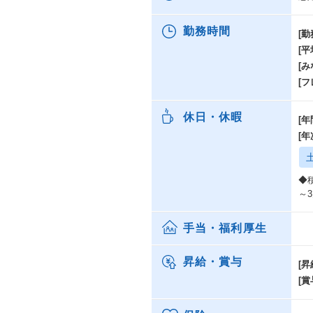
ー
勤務時間
*
[勤
htt
[
*
[み
htt
[
休日・休暇
[年
[
◆
～
手当・福利厚生
昇給・賞与
[昇
[賞