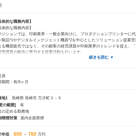
問
具体的な職務内容】
具体的な職務内容】
ポジションでは、印刷業界・一般企業向けに、プロダクションプリンターに代
ン製品*1やデジタルインクジェット機器*2を中心としたソリューション提案
なる機器販売ではなく、その顧客の経営課題や印刷業界のトレンドを捉え、「
経営課題の解決に寄与する提案活動を行います。
しくは、
BtoC、BtoBtoCのマーケティング強化・売上拡大を目指すお客様へ
社員
デジタル印刷機やワークフローシステムの販売・導入支援
用期間：有/6ヶ月
チラシ・カタログ・パッケージ・DMを高品質化、効率化させるデジタル印刷
「顧客データ活用によるパーソナライズDM」や「デジタル×紙のハイブリッ
ロス・アップセル向上による増力化を支援
務地1
長崎県 長崎市 万才町３－５
サービスビューロー・印刷会社へ
更の範囲]
有
出力サービスの高品質化、制作プロセス改善
社の定める勤務地
印刷の効率化や自動化、少量多品種対応などによる同社機器の生産財としての
動喫煙対策
屋内全面禁煙
印刷ビジネスのDX・新市場創出など顧客成長へ直結する増力化提案
担当顧客へのソリューション提案活動
機械を売るだけでなく、喫緊の経営課題（生産性・利益率・受注拡大など）に
600
760
定年収
～
万円