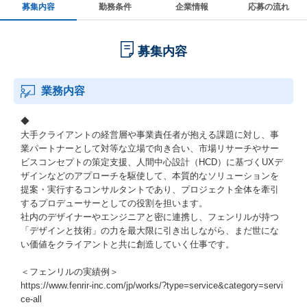
募集内容
勤務条件
企業情報
応募の流れ
募集内容
業務内容
◆
大手クライアントの経営層や事業責任者が抱える課題に対し、事
業パートナーとして対等な立場で向き合い、市場リサーチやサー
ビスコンセプトの策定支援、人間中心設計（HCD）に基づくUXデ
ザインなどのアプローチを駆使して、本質的なソリューションを
提案・実行するコンサルタントであり、プロジェクト全体を牽引
するプロデューサーとしての役割を担います。
社内のデザイナーやエンジニアと密に連携し、フェンリルが持つ
「デザインと技術」の力を最大限に引き出しながら、まだ世にな
い価値をクライアントと共に創造していく仕事です。
＜フェンリルの実績例＞
https://www.fenrir-inc.com/jp/works/?type=service&category=servi
ce-all