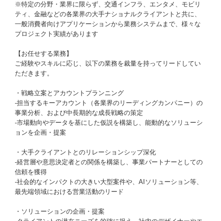
※特定の分野・業界に限らず、交通インフラ、エンタメ、モビリ
ティ、金融などの各業界の大手ナショナルクライアントと共に、
一般消費者向けアプリケーションから業務システムまで、様々な
プロジェクト実績があります
【お任せする業務】
ご経験やスキルに応じ、以下の業務を裁量を持ってリードしてい
ただきます。
・戦略立案とアカウントプランニング
-担当するキーアカウント（各業界のリーディングカンパニー）の
事業分析、および中長期的な成長戦略の策定
-市場動向やデータを基にした仮説を構築し、能動的なソリューシ
ョンを企画・提案
・大手クライアントとのリレーションシップ深化
-経営層や意思決定者との関係を構築し、事業パートナーとしての
信頼を獲得
-社会的なインパクトの大きい大型案件や、AIソリューション等、
最先端領域における営業活動のリード
・ソリューションの企画・提案