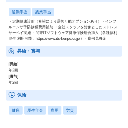
通勤手当
残業手当
・定期健康診断（希望により選択可能オプションあり）・インフ
ルエンザ予防接種費用補助 ・全社スタッフを対象としたストレス
サーベイ実施 ・関東ITソフトウェア健康保険組合加入（各種福利
厚生 利用可能：https://www.its-kenpo.or.jp/）・慶弔見舞金
昇給・賞与
[昇給]
年2回
[賞与]
年2回
保険
健康
厚生年金
雇用
労災