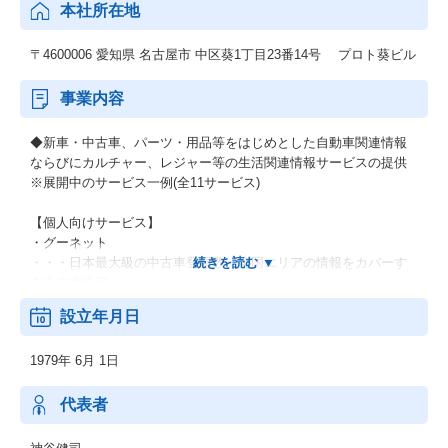
本社所在地
〒4600006 愛知県 名古屋市 中区葵1丁目23番14号 プロト葵ビル
事業内容
◆新車・中古車、パーツ・用品等をはじめとした自動車関連情報
ならびにカルチャー、レジャー等の生活関連情報サービスの提供
※展開中のサービス一例(全11サービス)
【個人向けサービス】
・グーネット
・・・日本最大級の中古車登録数、全国エリアの情報をカバーす
る中古車情報。
設立年月日
・グーワールド
・・・北海道・東北/関東/東海/関西/中国・九州で展開する輸入車
1979年 6月 1日
バイヤーズガイド。
・グーバイク
代表者
・・・中古バイクのバイヤーズガイド。新車・ニューモデル紹介
や用品情報なども充実。