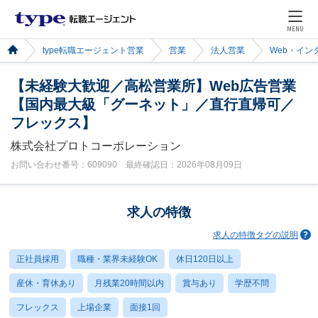
MENU
type転職エージェント営業
営業
法人営業
Web・イン
【未経験大歓迎／高松営業所】Web広告営業
【国内最大級「グーネット」／直行直帰可／
フレックス】
株式会社プロトコーポレーション
お問い合わせ番号：609090 最終確認日：2026年08月09日
求人の特徴
求人の特徴タグの説明
正社員採用
職種・業界未経験OK
休日120日以上
産休・育休あり
月残業20時間以内
賞与あり
学歴不問
フレックス
上場企業
面接1回