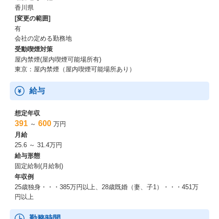
香川県
[変更の範囲]
有
会社の定める勤務地
受動喫煙対策
屋内禁煙(屋内喫煙可能場所有)
東京：屋内禁煙（屋内喫煙可能場所あり）
給与
想定年収
391
600
～
万円
月給
25.6 ～ 31.4万円
給与形態
固定給制(月給制)
年収例
25歳独身・・・385万円以上、28歳既婚（妻、子1）・・・451万
円以上
勤務時間