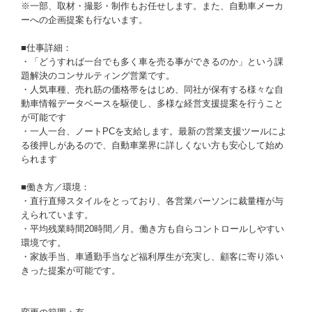
※一部、取材・撮影・制作もお任せします。また、自動車メーカ
ーへの企画提案も行ないます。
■仕事詳細：
・「どうすれば一台でも多く車を売る事ができるのか」という課
題解決のコンサルティング営業です。
・人気車種、売れ筋の価格帯をはじめ、同社が保有する様々な自
動車情報データベースを駆使し、多様な経営支援提案を行うこと
が可能です
・一人一台、ノートPCを支給します。最新の営業支援ツールによ
る後押しがあるので、自動車業界に詳しくない方も安心して始め
られます
■働き方／環境：
・直行直帰スタイルをとっており、各営業パーソンに裁量権が与
えられています。
・平均残業時間20時間／月。働き方も自らコントロールしやすい
環境です。
・家族手当、車通勤手当など福利厚生が充実し、顧客に寄り添い
きった提案が可能です。