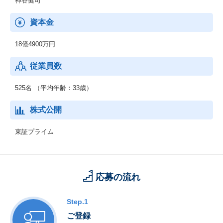
神谷健司
【法人向けサービス】
資本金
・週間オークション情報
・・・全国のオークション会場から集められた落札データを直ち
18億4900万円
に収集・整理し、週刊情報誌として刊行されるデータブック。
従業員数
・自動車流通新聞
・・・プロトオリジナルのコンテンツが豊富にラインナップされ
た「自動車流通新聞」。多くの業界関係者に読まれている全国最
525名 （平均年齢：33歳）
大部数の中古車業界専門誌。
株式公開
東証プライム
応募の流れ
Step.1
ご登録