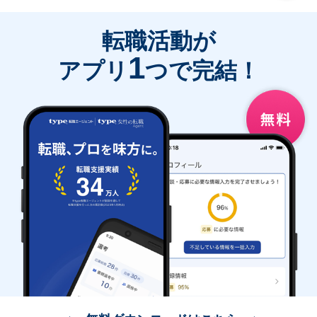
転職活動が
1
アプリ
つで完結！