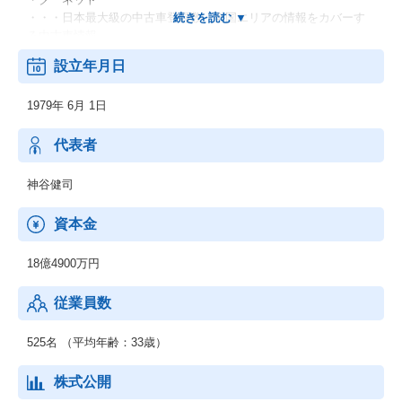
・・・日本最大級の中古車登録数、全国エリアの情報をカバーす
る中古車情報。
設立年月日
・グーワールド
・・・北海道・東北/関東/東海/関西/中国・九州で展開する輸入車
1979年 6月 1日
バイヤーズガイド。
・グーバイク
代表者
・・・中古バイクのバイヤーズガイド。新車・ニューモデル紹介
や用品情報なども充実。
神谷健司
【法人向けサービス】
資本金
・週間オークション情報
・・・全国のオークション会場から集められた落札データを直ち
18億4900万円
に収集・整理し、週刊情報誌として刊行されるデータブック。
従業員数
・自動車流通新聞
・・・プロトオリジナルのコンテンツが豊富にラインナップされ
た「自動車流通新聞」。多くの業界関係者に読まれている全国最
525名 （平均年齢：33歳）
大部数の中古車業界専門誌。
株式公開