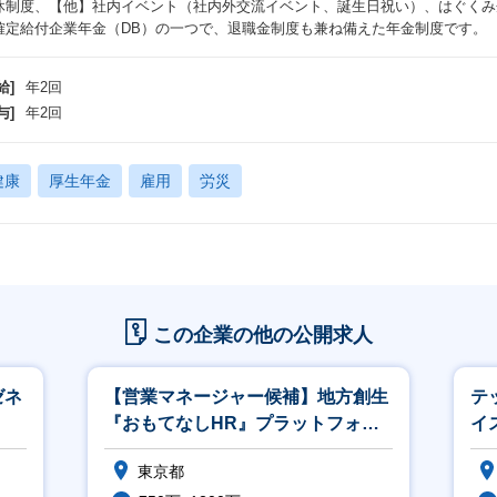
休制度、【他】社内イベント（社内外交流イベント、誕生日祝い）、はぐくみ企
確定給付企業年金（DB）の一つで、退職金制度も兼ね備えた年金制度です
給]
年2回
与]
年2回
健康
厚生年金
雇用
労災
この企業の他の公開求人
ゼネ
【営業マネージャー候補】地方創生
テ
『おもてなしHR』プラットフォー
イ
ム／社会貢献◎
東京都