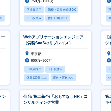
750万~1200万
正社員採用
職種・業界未経験OK
問
土日祝休み
休日120日以上
休
産休・育休あり
リー
Webアプリケーションエンジニア
【
（労務SaaSのリプレイス）
シ
進
東京都
す
600万~800万
正社員採用
土日祝休み
休日120日以上
産休・育休あり
休
賞与あり
メン
仙台/ 第二新卒/「おもてなしHR」コ
第
ンサルティング営業
キ