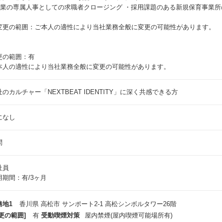
 企業の専属人事としての求職者クロージング ・採用課題のある新規保育事業所
変更の範囲：ご本人の適性により当社業務全般に変更の可能性があります。
更の範囲：有
本人の適性により当社業務全般に変更の可能性があります。
社のカルチャー「NEXTBEAT IDENTITY」に深く共感できる方
になし
問
社員
用期間：有/3ヶ月
務地1
香川県 高松市 サンポート2-1 高松シンボルタワー26階
更の範囲]
有
受動喫煙対策
屋内禁煙(屋内喫煙可能場所有)