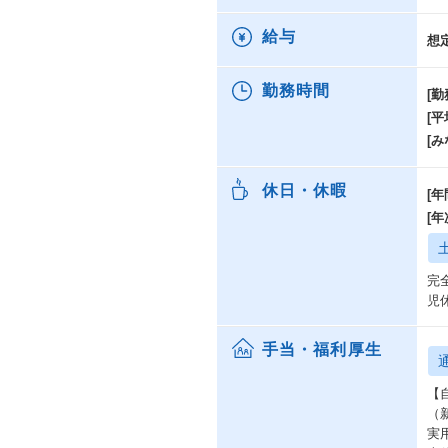
給与
想
勤務時間
[勤
[
[み
休日・休暇
[年
[
完
児
手当・福利厚生
【
（新
実