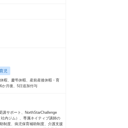
育児
始休暇、慶弔休暇、産前産後休暇・育
6か月後、5日追加付与
、NorthStarChallenge
ounge（社内ジム）、専属ネイティブ講師の
助制度、病児保育補助制度、介護支援