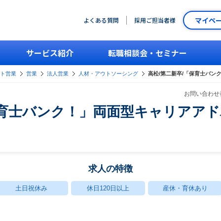
マイペ
よくある質問
採用ご担当者様
サービス紹介
転職相談会・セミナー
ント営業
営業
法人営業
人材・アウトソーシング
高松/第二新卒/「保育士バン
お問い合わせ番
保育士バンク！」両面型キャリアアド
求人の特徴
土日祝休み
休日120日以上
産休・育休あり