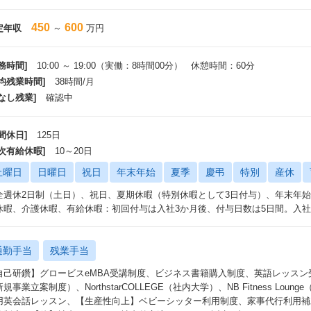
450
600
定年収
～
万円
務時間]
10:00 ～ 19:00（実働：8時間00分） 休憩時間：60分
平均残業時間]
38時間/月
なし残業]
確認中
間休日]
125日
年次有給休暇]
10～20日
土曜日
日曜日
祝日
年末年始
夏季
慶弔
特別
産休
全週休2日制（土日）、祝日、夏期休暇（特別休暇として3日付与）、年末年
休暇、介護休暇、有給休暇：初回付与は入社3か月後、付与日数は5日間。入社
通勤手当
残業手当
自己研鑽】グロービスeMBA受講制度、ビジネス書籍購入制度、英語レッスン受講サポート
規事業立案制度）、NorthstarCOLLEGE（社内大学）、NB Fitness L
用英会話レッスン、【生産性向上】ベビーシッター利用制度、家事代行利用補