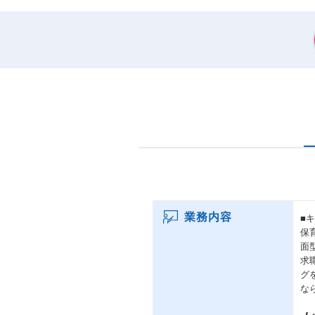
業務内容
■
保
面
求
グ
な