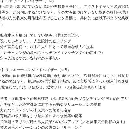
１】キャリアアドバイザー（toC）
職者自身も気づいていない悩みや理想を言語化し、ネクストキャリアの選択肢
希望をただお伺いするだけでなく、その方も気づけていない悩みの根幹や理想
職者の方の将来の可能性を広げることを目標に、具体的には以下のような業務
す。
 求職者本人も気づけていない悩み、理想の言語化
 実現したいキャリア、人生設計のヒアリング
 自分の言葉を使い、相手の人生にとって最適な求人の提案
 新しいチャレンジの場へのマッチング（マッチング～内定まで）
 内定～入職までの不安解消のお手伝い
２】リクルーティングアドバイザー（toB）
用を軸に保育施設毎の経営課題に寄り添いながら、課題解決に向けたご提案を
するのではなく、施設毎の経営課題解決のために市場感に合った採用計画を提
人物像についてすり合わせ、選考フローの改善提案等も行います。
 経営者、役職者からの経営課題（採用/集客/育成/ブランディング 等）のヒアリ
 採用を軸とした経営課題に対する有効なソリューションの提案
 魅力的なコンテンツの求人票への落とし込み
 保育施設の求人票をより魅力的にする改善案の提案
 経営課題ヒアリング時の法人営業へのパスアップ（人材募集広告掲載の提案）
 企業の選考オペレーションの改善コンサルティング