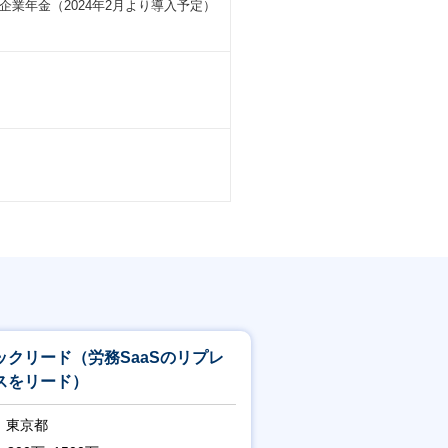
業年金（2024年2月より導入予定）
。
ックリード（労務SaaSのリプレ
スをリード）
東京都