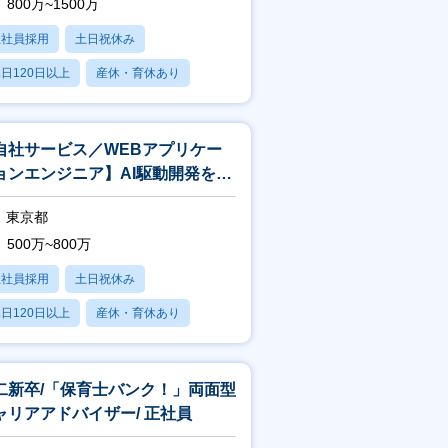
800万~1500万
正社員採用
土日祝休み
日120日以上
産休・育休あり
賞与あり
自社サービス／WEBアプリケー
ョンエンジニア】AI駆動開発を推
！早期テックリードを目指せま
東京都
！
500万~800万
正社員採用
土日祝休み
日120日以上
産休・育休あり
賞与あり
二新卒/「保育士バンク！」両面型
ャリアアドバイザー/ 正社員