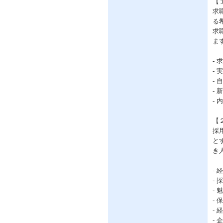
【
求
る
求
ま
-
-
-
-
-
【
採
と
き
-
-
-
-
-
-