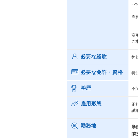
-
※
変
ご
必要な経験
弊
必要な免許・資格
特
学歴
不
雇用形態
正
試
勤務地
勤
[変