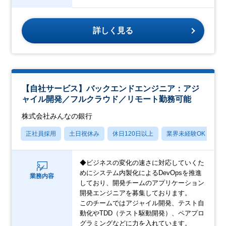
詳しく見る
【自社サービス】バックエンドエンジニア：アジ
ャイル開発／フルクラウド／リモート勤務可能
株式会社みんなの銀行
正社員採用
土日祝休み
休日120日以上
業界未経験OK
産
◆ビジネスの変化の速さに対応していくた
めにシステム内製化によるDevOpsを推進
業務内容
しており、開発チームのアプリケーション
開発エンジニアを募集しております。
このチームではアジャイル開発、テスト自
動化やTDD（テスト駆動開発）、ペアプロ
グラミングなどに力を入れています。