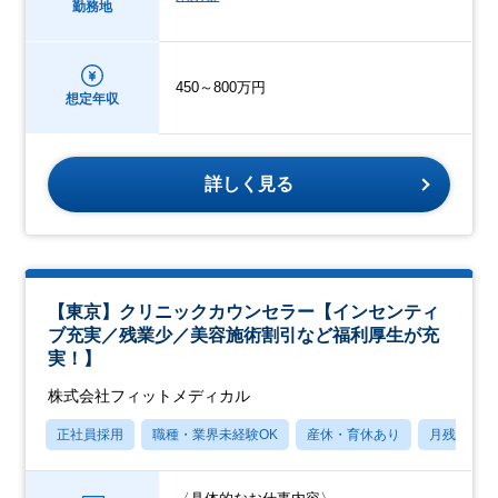
勤務地
450～800万円
想定年収
詳しく見る
【東京】クリニックカウンセラー【インセンティ
ブ充実／残業少／美容施術割引など福利厚生が充
実！】
株式会社フィットメディカル
正社員採用
職種・業界未経験OK
産休・育休あり
月残業20