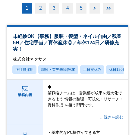
1
2
3
4
5
未経験OK【事務】服装・髪型・ネイル自由／残業
5H／住宅手当／育休産休◎／年休124日／研修充
実！
株式会社ネクサス
正社員採用
職種・業界未経験OK
土日祝休み
休日120日以上
◆
業戦略チームは、営業部が成果を最大化で
業務内容
きるよう 情報の整理・可視化・リサーチ・
資料作成 を担う部門です。
…続きを読む
・基本的なPC操作ができる方