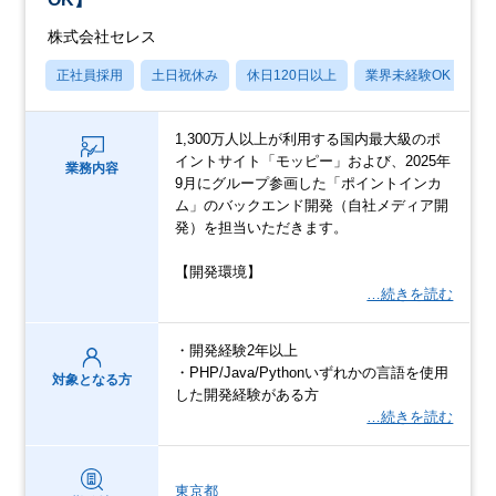
株式会社セレス
正社員採用
土日祝休み
休日120日以上
業界未経験OK
産
1,300万人以上が利用する国内最大級のポ
イントサイト「モッピー」および、2025年
業務内容
9月にグループ参画した「ポイントインカ
ム」のバックエンド開発（自社メディア開
発）を担当いただきます。
【開発環境】
…続きを読む
・開発経験2年以上
・PHP/Java/Pythonいずれかの言語を使用
対象となる方
した開発経験がある方
…続きを読む
東京都