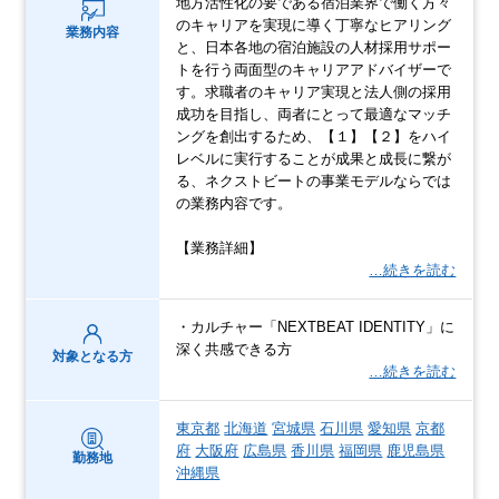
地方活性化の要である宿泊業界で働く方々
のキャリアを実現に導く丁寧なヒアリング
業務内容
と、日本各地の宿泊施設の人材採用サポー
トを行う両面型のキャリアアドバイザーで
す。求職者のキャリア実現と法人側の採用
成功を目指し、両者にとって最適なマッチ
ングを創出するため、【１】【２】をハイ
レベルに実行することが成果と成長に繋が
る、ネクストビートの事業モデルならでは
の業務内容です。
【業務詳細】
…続きを読む
・カルチャー「NEXTBEAT IDENTITY」に
深く共感できる方
対象となる方
…続きを読む
東京都
北海道
宮城県
石川県
愛知県
京都
府
大阪府
広島県
香川県
福岡県
鹿児島県
勤務地
沖縄県