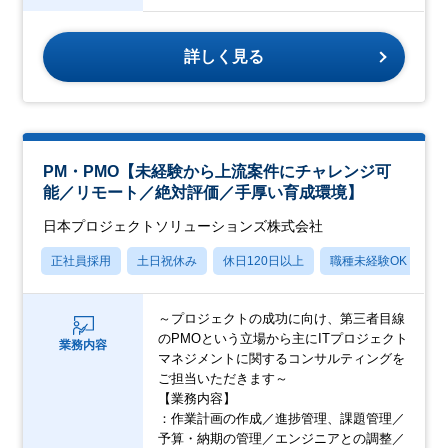
詳しく見る
PM・PMO【未経験から上流案件にチャレンジ可
能／リモート／絶対評価／手厚い育成環境】
日本プロジェクトソリューションズ株式会社
正社員採用
土日祝休み
休日120日以上
職種未経験OK
産
～プロジェクトの成功に向け、第三者目線
のPMOという立場から主にITプロジェクト
業務内容
マネジメントに関するコンサルティングを
ご担当いただきます～
【業務内容】
：作業計画の作成／進捗管理、課題管理／
予算・納期の管理／エンジニアとの調整／