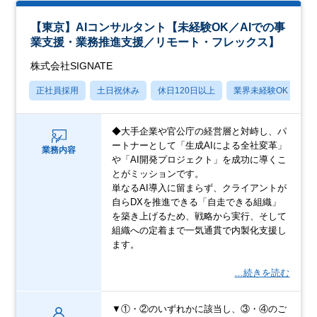
【東京】AIコンサルタント【未経験OK／AIでの事
業支援・業務推進支援／リモート・フレックス】
株式会社SIGNATE
正社員採用
土日祝休み
休日120日以上
業界未経験OK
産
◆大手企業や官公庁の経営層と対峙し、パ
ートナーとして「生成AIによる全社変革」
業務内容
や「AI開発プロジェクト」を成功に導くこ
とがミッションです。
単なるAI導入に留まらず、クライアントが
自らDXを推進できる「自走できる組織」
を築き上げるため、戦略から実行、そして
組織への定着まで一気通貫で内製化支援し
ます。
…続きを読む
▼①・②のいずれかに該当し、③・④のご