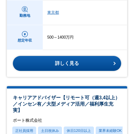
東京都
勤務地
500～1400万円
想定年収
詳しく見る
キャリアアドバイザー【リモート可（週3,4以上）
／インセン有／大型メディア活用／福利厚生充
実】
ポート株式会社
正社員採用
土日祝休み
休日120日以上
業界未経験OK
産