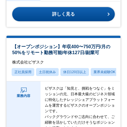
詳しく見る
【オープンポジション】年収400〜750万円/月の
50%をリモート勤務可能/年休127日/副業可
株式会社ビザスク
正社員採用
土日祝休み
休日120日以上
業界未経験OK
産
ビザスクは「知見と、挑戦をつなぐ」をミ
ッションの元、日本最大級のビジネス領域
業務内容
に特化したナレッジシェアプラットフォー
ムを運営するビザスクのオープンポジショ
ンです。
バックグラウンドやご志向に合わせて、ご
経験を活かしていただけそうなポジション