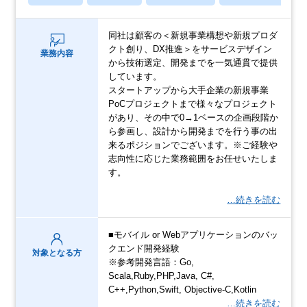
同社は顧客の＜新規事業構想や新規プロダ
クト創り、DX推進＞をサービスデザイン
業務内容
から技術選定、開発までを一気通貫で提供
しています。
スタートアップから大手企業の新規事業
PoCプロジェクトまで様々なプロジェクト
があり、その中で0→1ベースの企画段階か
ら参画し、設計から開発までを行う事の出
来るポジションでございます。※ご経験や
志向性に応じた業務範囲をお任せいたしま
す。
…続きを読む
■モバイル or Webアプリケーションのバッ
クエンド開発経験
対象となる方
※参考開発言語：Go,
Scala,Ruby,PHP,Java, C#,
C++,Python,Swift, Objective-C,Kotlin
…続きを読む