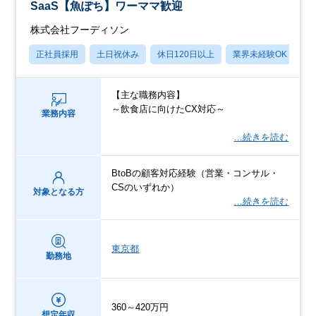
SaaS【魚ぽち】ワーママ歓迎
株式会社フーディソン
正社員採用
土日祝休み
休日120日以上
業界未経験OK
月
【主な職務内容】
～飲食店に向けたCX対応～
業務内容
…続きを読む
BtoBの顧客対応経験（営業・コンサル・
CSのいずれか）
対象となる方
…続きを読む
東京都
勤務地
360～420万円
想定年収