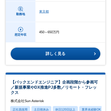
東京都
勤務地
450～650万円
想定年収
詳しく見る
【バックエンドエンジニア】企画段階から参画可
／新規事業やDX推進PJ多数／リモート・フレッ
クス
株式会社Sun Asterisk
正社員採用
土日祝休み
休日120日以上
業界未経験OK
産