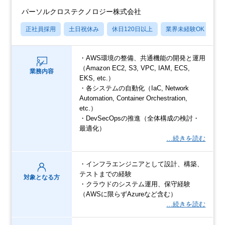
パーソルクロステクノロジー株式会社
正社員採用
土日祝休み
休日120日以上
業界未経験OK
月
・AWS環境の整備、共通機能の開発と運用
（Amazon EC2, S3, VPC, IAM, ECS,
業務内容
EKS, etc.）
・各システムの自動化（IaC, Network
Automation, Container Orchestration,
etc.）
・DevSecOpsの推進（全体構成の検討・
最適化）
…続きを読む
・インフラエンジニアとして設計、構築、
テストまでの経験
対象となる方
・クラウドのシステム運用、保守経験
（AWSに限らずAzureなど含む）
…続きを読む