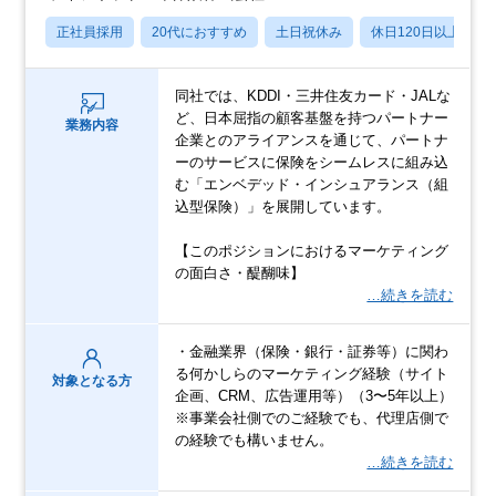
正社員採用
20代におすすめ
土日祝休み
休日120日以上
同社では、KDDI・三井住友カード・JALな
ど、日本屈指の顧客基盤を持つパートナー
業務内容
企業とのアライアンスを通じて、パートナ
ーのサービスに保険をシームレスに組み込
む「エンベデッド・インシュアランス（組
込型保険）」を展開しています。
【このポジションにおけるマーケティング
の面白さ・醍醐味】
…続きを読む
・金融業界（保険・銀行・証券等）に関わ
る何かしらのマーケティング経験（サイト
対象となる方
企画、CRM、広告運用等）（3〜5年以上）
※事業会社側でのご経験でも、代理店側で
の経験でも構いません。
…続きを読む