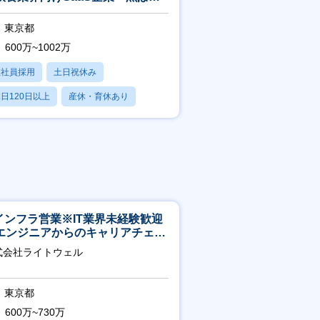
」／東証グロース市場上場
ら実行できており、結果としてKPI
東京都
600万~1002万
なる要素を特定できる。
身の考察をデータや市場潜在価値など
正社員採用
土日祝休み
日120日以上
産休・育休あり
いと思います。
転勤なし
だ課題解決に着手いただけることを期
魚ポチの新エリア開拓・海外展開・新
Tインフラ営業※IT業界未経験歓迎
エンジニアからのキャリアチェン
可※【週3～4日リモート可能】
式会社ライトウェル
東京都
600万~730万