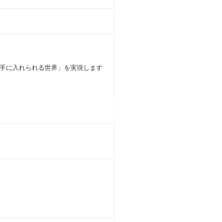
手に入れられる世界」を実現します
体制
い方は？【インサイドセールスチーム