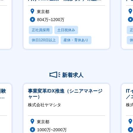
ロース市場上場
ち
入社6ヶ月後：新規顧客の拡大、既存顧客の利用促進を他チームを巻き込みなが
東京都
成や目標との差分を埋める活動が出来ている
804万~1200万
社1年後：飲食店営業として目標達成から逆算した戦略の立案と、その障害と
食店の仕入れ体験を向上させるために、魚ポチサービスとして何をすべきか自
正社員採用
土日祝休み
ら提案することができる
休日120日以上
産休・育休あり
休
ずは営業として顧客理解を深め、数字にコミットできる人になっていただきた
賞与あり
の上で、魚ポチのサービスや商品に関する課題を特定し、他チームを巻き込ん
しています。
業チームのリーダー・マネージャーというマネジメントへの挑戦だけでなく、
事業など幅広い領域に挑戦いただけます。
新着求人
経験
事業変革/DX推進（シニアマネージ
I
00
ャー）
／
ジ
株式会社ヤマシタ
株
東京都
1000万~2000万