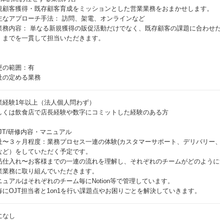
規顧客獲得・既存顧客育成をミッションとした営業業務をおまかせします。
主なアプローチ手法： 訪問、架電、オンラインなど
業務内容： 単なる新規獲得の販促活動だけでなく、既存顧客の課題に合わせ
）までを一貫して担当いただきます。
更の範囲：有
社の定める業務
業経験1年以上（法人個人問わず）
しくは飲食店で店長経験や数字にコミットした経験のある方
OJT/研修内容・マニュアル
社〜３ヶ月程度：業務プロセス一連の体験(カスタマーサポート、デリバリー
など）をしていただく予定です。
品仕入れ〜お客様までの一連の流れを理解し、それぞれのチームがどのように
業業務に取り組んでいただきます。
ニュアルはそれぞれのチーム毎にNotion等で管理しています。
毎にOJT担当者と1on1を行い課題点やお困りごとを解決していきます。
になし