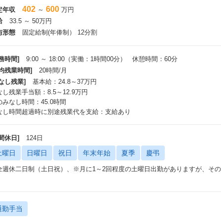
402
600
定年収
～
万円
物流」から生鮮流通のDXに挑む。ITだけでは解決できないチャレンジングな
給
33.5 ～ 50万円
事業部長インタビュー】
与形態
固定給制(年俸制） 12分割
ps://www.wantedly.com/companies/foodison/post_articles/400807
務時間]
9:00 ～ 18:00（実働：1時間00分） 休憩時間：60分
所属チームについて】
平均残業時間]
20時間/月
構成
なし残業]
基本給：24.8～37万円
ーダー1名、メンバー2名
し残業手当額：8.5～12.9万円
0代から30代のメンバーが中心に活躍しており、前職経験も様々ですが食への
のみなし時間：45.0時間
ラットな関係で理想のサービス実現のために意見を言い合える環境です。
なし時間超過時に別途残業代を支給：支給あり
の中にない新しい生鮮流通を創出するためチーム一丸となって取り組んでいま
間休日]
124日
につくこと、やりがい
土曜日
日曜日
祝日
年末年始
夏季
慶弔
営業スキル：個人店・法人を問わず飲食店の経営者・仕入れ担当者と深く関わ
く関わることができます
全週休二日制（土日祝）、※月に1～2回程度の土曜日出勤がありますが、そ
営業組織の仕組み化：発展途上の営業組織を、自ら創り上げていく仕組み化の
。
流通業界の経験：自社で調達、物流、販売を一気通貫で実行しており、流通業
サービス改善の経験： お客様の声を元に、バイヤーやエンジニア等と連携し
通勤手当
善に当事者として関わることができます