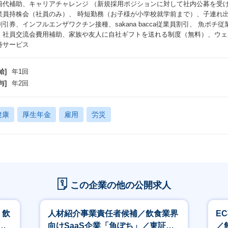
籍代補助、キャリアチャレンジ （新規採用ポジションに対して社内公募を受
顧客の本質的な課題を見抜き、解決策を提案して成功に導く成功体験と手応え
業員持株会（社員のみ）、 時短勤務（お子様が小学校就学前まで）、子連れ
食をとことん楽しめる環境：魚ポチ顧客の中には予約困難な有名店やSNSで
割引券、インフルエンザワクチン接種、sakana bacca従業員割引、 魚ポ
の飲食店などが多数利用しています。
、社員交流会費用補助、家族や友人に自社ギフトを送れる制度（無料）、ウェ
身がサービス提供している飲食店で実際に食を楽しめるのが何よりの魅力で
待サービス
給]
年1回
OJT/研修内容・マニュアル
社〜３ヶ月程度：業務プロセス一連の体験(カスタマーサポート、デリバリー
与]
年2回
など）をしていただく予定です。
品仕入れ〜お客様までの一連の流れを理解し、それぞれのチームがどのように
業務に取り組んでいただきます。
健康
厚生年金
雇用
労災
ニュアルはそれぞれのチーム毎にNotion等で管理しています。
毎にOJT担当者と1on1を行い課題点やお困りごとを解決していきます。
入社後に期待していること（ステップアップイメージ）
入社1か月後：魚ポチ事業全体の研修を通して、物流の仕組みや、魚ポチのサ
この企業の他の公開求人
、各チームの役割を正しく認識できている。
た、わからないことがあったら誰に相談したら良いかがイメージできている。
入社2ヶ月後：主に架電での営業を通して顧客理解を深め、既存のユーザー様
】飲
人材紹介事業責任者候補／飲食業界
E
がわかっている・一部実行出来ている。
マ
向けSaaS企業「魚ぽち」／東証グ
／
入社3か月後：登録から初回利用までのフローを理解し、新規顧客の登録から