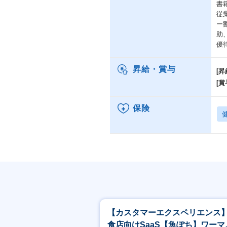
書
・
従
・
ー
型
助
自
優
昇給・賞与
[昇
■
入
[賞
ー
商
保険
業
マ
週
■
・
し
ま
・
【カスタマーエクスペリエンス
法
食店向けSaaS【魚ぽち】ワーマ
・