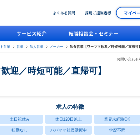
マイペ
よくある質問
採用ご担当者様
サービス紹介
転職相談会・セミナー
ント営業
営業
法人営業
メーカー
飲食営業【ワーママ歓迎／時短可能／直帰可
お問い合わせ番
マ歓迎／時短可能／直帰可】
求人の特徴
土日祝休み
休日120日以上
業界未経験OK
転勤なし
パパママ社員活躍中
学歴不問