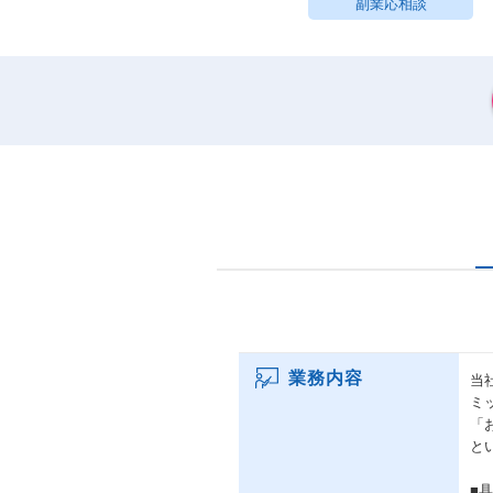
副業応相談
業務内容
当
ミ
「
と
■