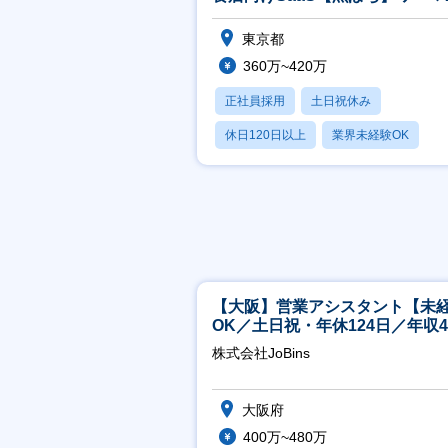
る
歓迎
・
東京都
達
360万~420万
入
飲
正社員採用
土日祝休み
か
休日120日以上
業界未経験OK
ま
月残業20時間以内
そ
待
営
規
【大阪】営業アシスタント【未
OK／土日祝・年休124日／年収4
万～／転勤なし】
株式会社JoBins
大阪府
400万~480万