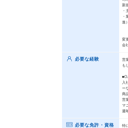
新
・
・
進
変
会
必要な経験
営
も
■
入
ー
商
営
マ
週
必要な免許・資格
特