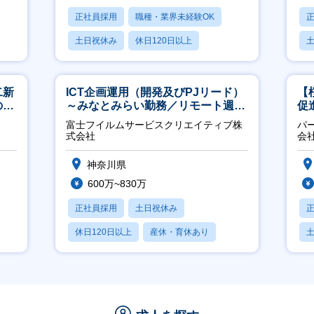
正社員採用
職種・業界未経験OK
土日祝休み
休日120日以上
産休・育休あり
月
二新
ICT企画運用（開発及びPJリード）
【
のマ
～みなとみらい勤務／リモート週
促
修充
2OK／業務改善～
富士フイルムサービスクリエイティブ株
パ
式会社
会
神奈川県
600万~830万
正社員採用
土日祝休み
休日120日以上
産休・育休あり
月残業20時間以内