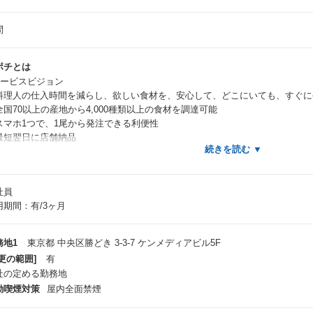
問
ポチとは
サービスビジョン
料理人の仕入時間を減らし、欲しい食材を、安心して、どこにいても、すぐに
全国70以上の産地から4,000種類以上の食材を調達可能
スマホ1つで、1尾から発注できる利便性
最短翌日に店舗納品
サービスの優位性
日々変わる生鮮データを独自ノウハウでIT化する基幹システムとECサイト
社員
バーコードが付けられない鮮魚でもスムーズに出荷できる、自動化された物流
用期間：有/3ヶ月
全国70以上の産地と中央卸売市場（豊洲など）との調達ネットワーク
上場による社会的信用と成長のために投資できる資金力
務地1
東京都 中央区勝どき 3-3-7 ケンメディアビル5F
更の範囲]
有
社員インタビュー】
社の定める勤務地
魚と魚ポチへの愛に溢れるインサイドセールスチーム。日々の業務への向き合
動喫煙対策
屋内全面禁煙
談】
ps://www.wantedly.com/companies/foodison/post_articles/447160