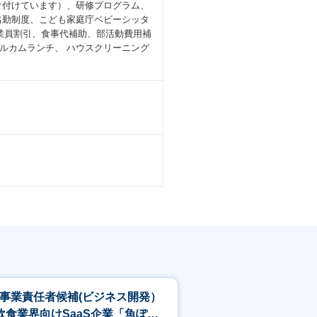
け付けています）、研修プログラム、
を得られる
出勤制度、こども家庭庁ベビーシッタ
話題のお店、個人で経営する地元密着
チ従業員割引、食事代補助、部活動費用補
ルカムランチ、 ハウスクリーニング
す。
、情報配信、ロジスティック、バイヤ
活動しているかを念頭におきながら営
ービス・オペレーションを詳しく理解
に魚ポチのファンになっていただく方
C事業責任者候補(ビジネス開発）
飲食業界向けSaaS企業「魚ぽ
オンボーディングまでを実行できてい