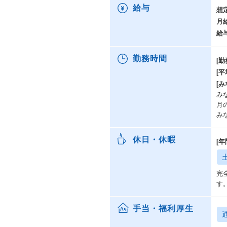
給与
想
「
月
チ
給
htt
勤務時間
[勤
【
[
■
[み
リ
みな
2
月
フ
み
世
休日・休暇
[年
身
・
深
完
・
す
・
す
手当・福利厚生
・
改