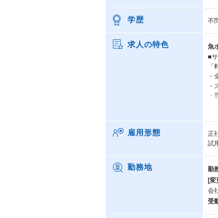
学歴
不
求人の特色
魚
■
「
・
・
・
■
・
雇用形態
正
・
試
・
・
勤務地
勤
[変
【
会
鮮
受
対
htt