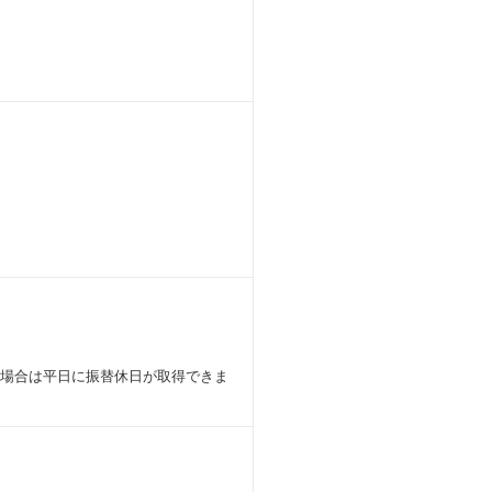
環境に面白さがある【元ヤフー、魚ポ
関心が高いメンバーが多いです。
す。
り、飲食店のコアである仕入れ業務に
の場合は平日に振替休日が取得できま
経験を積むことができます
界に関する知見を深めることができま
、商品ラインナップ拡張やプロダクト