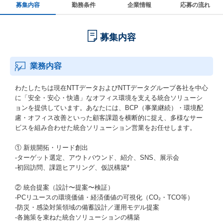
募集内容
勤務条件
企業情報
応募の流れ
募集内容
業務内容
わたしたちは現在NTTデータおよびNTTデータグループ各社を中心
に「安全・安心・快適」なオフィス環境を支える統合ソリューシ
ョンを提供しています。あなたには、BCP（事業継続）・環境配
慮・オフィス改善といった顧客課題を横断的に捉え、多様なサー
ビスを組み合わせた統合ソリューション営業をお任せします。
① 新規開拓・リード創出
-ターゲット選定、アウトバウンド、紹介、SNS、展示会
-初回訪問、課題ヒアリング、仮説構築*
② 統合提案（設計〜提案〜検証）
-PCリユースの環境価値・経済価値の可視化（CO₂・TCO等）
-防災・感染対策領域の備蓄設計／運用モデル提案
-各施策を束ねた統合ソリューションの構築