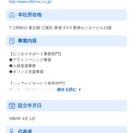
http://www.nttd-ms.co.jp/
本社所在地
〒1356011 東京都 江東区 豊洲 3-3-3 豊洲センタービル11階
事業内容
【ビジネスサポート事業部門】
◆アウトソーシング事業
◆人材派遣事業
◆オフィス支援事業
【シェアードサービス事業部門】
◆人事、福利厚生サービス事業
◆経理・財務、購買、総務サービス事業
設立年月日
その他上記に付随する事業
1992年 4月 1日
代表者