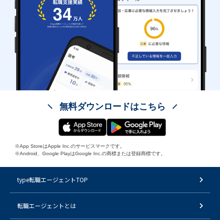
無料ダウンロードはこちら
※App StoreはApple Inc.のサービスマークです。
※Android、Google PlayはGoogle Inc.の商標または登録商標です。
type転職エージェントTOP
転職エージェントとは