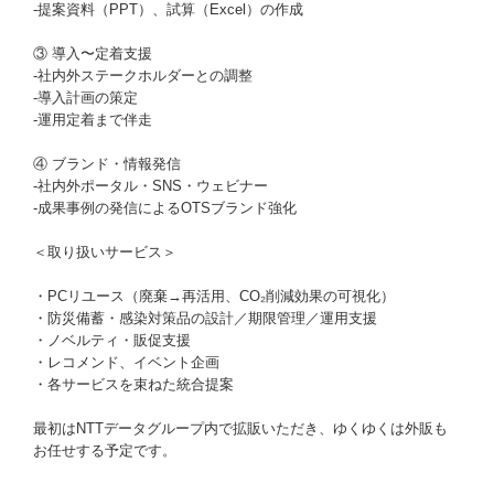
-提案資料（PPT）、試算（Excel）の作成
③ 導入〜定着支援
-社内外ステークホルダーとの調整
-導入計画の策定
-運用定着まで伴走
④ ブランド・情報発信
-社内外ポータル・SNS・ウェビナー
-成果事例の発信によるOTSブランド強化
＜取り扱いサービス＞
・PCリユース（廃棄→再活用、CO₂削減効果の可視化）
・防災備蓄・感染対策品の設計／期限管理／運用支援
・ノベルティ・販促支援
・レコメンド、イベント企画
・各サービスを束ねた統合提案
最初はNTTデータグループ内で拡販いただき、ゆくゆくは外販も
お任せする予定です。