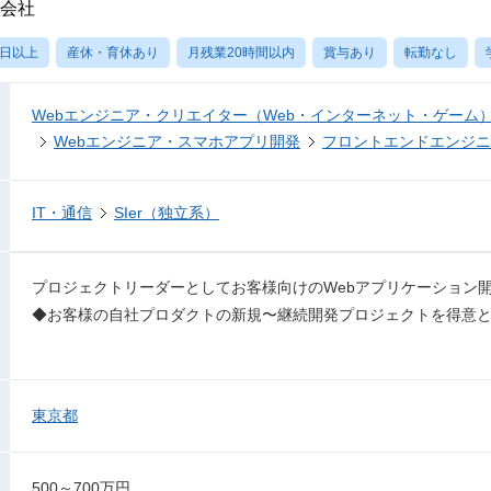
式会社
0日以上
産休・育休あり
月残業20時間以内
賞与あり
転勤なし
Webエンジニア・クリエイター（Web・インターネット・ゲーム
Webエンジニア・スマホアプリ開発
フロントエンドエンジニ
IT・通信
SIer（独立系）
プロジェクトリーダーとしてお客様向けのWebアプリケーション
◆お客様の自社プロダクトの新規〜継続開発プロジェクトを得意
東京都
500～700万円