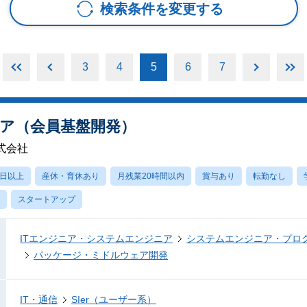
検索条件を変更する
3
4
5
6
7
ア（会員基盤開発）
式会社
0日以上
産休・育休あり
月残業20時間以内
賞与あり
転勤なし
スタートアップ
ITエンジニア・システムエンジニア
システムエンジニア・プロ
パッケージ・ミドルウェア開発
IT・通信
SIer（ユーザー系）