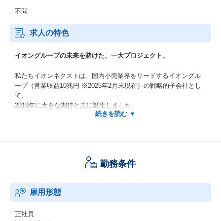
不問
求人の特色
イオングループの未来を賭けた、一大プロジェクト。
私たちイオンネクストは、国内小売業界をリードするイオングル
ープ（営業収益10兆円 ※2025年2月末現在）の戦略的子会社とし
て、
2019年に大きな期待と共に誕生しました。
私たちの使命は、
“買い物を変える。毎日を変える”
勤務条件
このスローガンのもと、私たちはテクノロジーの力で、日々の買
い物の不便さやストレスを解消し、
お客様の貴重な時間を創出。
雇用形態
仕事、子育て、趣味など、誰もが自分らしく輝ける、新しいライ
フスタイルの実現を目指しています。
正社員