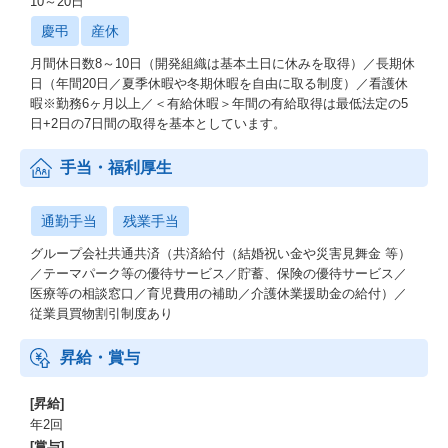
10～20日
慶弔
産休
【「バイブネイティブ組織」を意識した体制づくり】
2025年3月に新体制へと移行したタイミングで、バイブコーディン
月間休日数8～10日（開発組織は基本土日に休みを取得）／長期休
グ（人間が一切コードを書かずに、AIがプログラミングする手
日（年間20日／夏季休暇や冬期休暇を自由に取る制度）／看護休
法）が登場し、
暇※勤務6ヶ月以上／＜有給休暇＞年間の有給取得は最低法定の5
生成AIの技術に大きなブレイクスルーが起きました。
日+2日の7日間の取得を基本としています。
加えてアウトカム達成のためにはプロダクトマネジメントやユー
手当・福利厚生
ザーリサーチなど、専門的なノウハウを持つプロ人材が不可欠で
した。
それが生成AIとディープリサーチの活用によって、これまで把握
通勤手当
残業手当
しきれなかったビジネスの複雑な背景や要件を把握することが可
グループ会社共通共済（共済給付（結婚祝い金や災害見舞金 等）
能になりました。
／テーマパーク等の優待サービス／貯蓄、保険の優待サービス／
医療等の相談窓口／育児費用の補助／介護休業援助金の給付）／
私たちはAIを千載一遇のチャンスと捉え、その能力を最大限に引
従業員買物割引制度あり
き出すことが重要だと考えています。
今年はプロダクトマネジメント組織としてチームを運営していま
すが、AIのさらなる進化によってはその体制自体に変化を起こせ
昇給・賞与
るかもしれない。
そう感じており、来年度にはAI前提の新たな開発組織のあり方で
[昇給]
ある「バイブネイティブ組織」へと刷新していこうと計画してい
年2回
ます。
[賞与]