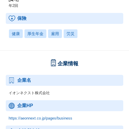
年2回
【AI駆動開発を本格化】
AIにプロンプトを投げて、次々に実装を進めていく開発スタイル
保険
を実践するために、6月には「プルリクマラソン1000」という企画
を立ち上げました。
これは、CTOが1人で1ヶ月間にプルリクエストを1000件出すとい
健康
厚生年金
雇用
労災
う試みです。
通常、Web開発チームの1ヶ月の総プルリク数は200〜300件程度な
ので、その5倍くらいの量を1人でこなすという非常にチャレンジ
ングな取り組みになります。
企業情報
この取り組みを通じて、周りのメンバーも同様にAIを活用し、開
発プロセスを劇的に加速させ、今までは不可能であったことを出
来るようになりたいと考えています。
企業名
【技術スタック】
イオンネクスト株式会社
クラウド環境はAzure、AWS、GCPに加え、全社共通のプライベ
ートクラウドまで、あらゆるプラットフォームを横断的に活用し
企業HP
ています。
プログラミング言語については、C#以外にGo、Python、Node.js
といったモダンな言語も多くなっていますが、
https://aeonnext.co.jp/pages/business
VScodeなどで動作するAIエージェント型の拡張機能「Cline」は、
フロントエンドのコードをAIがその場で生成・提案してくれるた