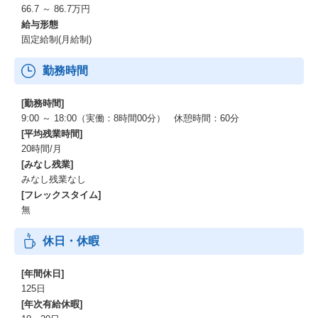
イオンネクストの挑戦は、イオングループの強固な基盤と世界最
66.7 ～ 86.7万円
先端のテクノロジーによって支えられています。
給与形態
これらが、私たちのオンラインマーケット「Green Beans」の未来
固定給制(月給制)
を明るく照らす力です。
勤務時間
ーーー圧倒的な顧客基盤と事業スケール
2024年2月末現在、売上高9.5兆円超、5,000万人を超える会員数を
誇るイオングループ。
[勤務時間]
この揺るぎない基盤が、私たちの事業成長の強力なエンジンで
9:00 ～ 18:00（実働：8時間00分） 休憩時間：60分
す。
[平均残業時間]
20時間/月
ーーー膨大なデータと最先端AIの融合
[みなし残業]
年間14億件超の購買データや生活データを、最新のAIアルゴリズ
みなし残業なし
ムで分析。
[フレックスタイム]
お客様一人ひとりに最適な提案と、効率的な物流計画を実現し、
無
未来の顧客体験を革新します。
休日・休暇
ーーー世界基準の自動化テクノロジー
英国Ocado社と連携したAI・ロボット駆使の大型自動倉庫（CF
C）により、高効率・高品質な配送サービスを提供。
[年間休日]
この進化するテクノロジーが、私たちの競争力の源泉です。
125日
[年次有給休暇]
AIが変えるプロダクト開発と組織体制