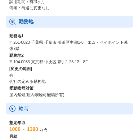
ーーー世界最先端テクノロジーで挑む、食品EC「Green Beans」
試用期間：有/3ヶ月
備考：待遇に変更なし
その挑戦の核となるのが、英国Ocado社の最先端AI・ロボティク
ス技術を導入したオンラインマーケット「Green Beans」です。
勤務地
2023年7月のサービス開始以来、特に共働き・子育て世代のお客様
から熱い支持をいただき、その利便性と品質で着実にファンを増
勤務地1
やしています。
〒261-0023 千葉県 千葉市 美浜区中瀬1-6 エム・ベイポイント幕
イオングループ経営陣の期待も大きく、中期経営計画では成長戦
張7階
略の柱として明確に位置づけられています。
勤務地2
〒104-0033 東京都 中央区 新川1-25-12 8F
ーーー未来の社会インフラへ。共に創る、次のステージ。
[変更の範囲]
有
「Green Beans」をさらに進化させ、日本の新しい社会インフラへ
会社の定める勤務地
と育て上げる。
受動喫煙対策
そして、お客様の生活をもっと豊かに、もっと便利にするための
新規事業にも積極的に挑戦していきます。
屋内禁煙(屋内喫煙可能場所有)
このエキサイティングな成長を加速させるため、私たちのビジョ
ンに共感し、共に未来を切り拓いてくれる新しい仲間を心から歓
給与
迎します！
想定年収
イオンネクストの挑戦を支える、圧倒的なアドバンテージ
1000
1300
～
万円
月給