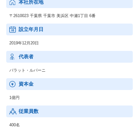
本社所在地
りと、非常に画期的なツールです。
〒2610023 千葉県 千葉市 美浜区 中瀬1丁目 6番
AIのツールはPerplexityやChatGPT、Claude、NotebookLM、Goog
le Agentspaceといったサービスを検証中です。
設立年月日
特に注目すべきは、これまでシステム導入の最大の課題だったセ
2019年12月20日
キュリティチェックのプロセスが劇的に改善されたことです。
以前は、各システムの手順に沿って詳細なセキュリティレビュー
を行い、承認を得るまでに非常に多くの時間と労力を要していま
代表者
した。
バラット・ルパーニ
しかし、現在はディープリサーチ機能を備えたAIにセキュリティ
チェックを指示するだけで、必要な情報が瞬時に提示されるた
資本金
め、
セキュリティレビューを圧倒的なスピードで完了できるようにな
1億円
りました。
従業員数
400名