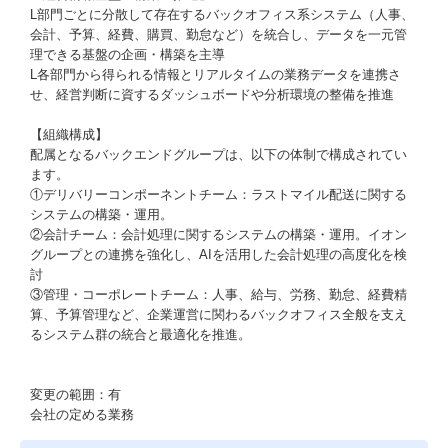
L部門ごとに分散して存在するバックオフィス系システム（人事、
会計、予算、経費、購買、勤怠など）を統合し、データを一元管
理できる基盤の企画・構築を主導
L各部門から得られる情報とリアルタイムの業務データを連携さ
せ、経営判断に資するダッシュボードや分析環境の整備を推進
【組織構成】
配属となるバックエンドグループは、以下の体制で構成されてい
ます。
①デリバリーコンポーネントチーム：ラストマイル配送に関する
システムの構築・運用。
②会計チーム：会計処理に関するシステムの構築・運用。イオン
グループとの連携を強化し、AIを活用した会計処理の高度化を検
討
③管理・コーポレートチーム：人事、給与、労務、勤怠、経費精
算、予算管理など、企業運営に関わるバックオフィス全般を支え
るシステム群の統合と最適化を推進。
変更の範囲：有
会社の定める業務