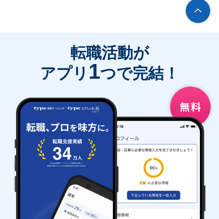
転職活動が
1
アプリ
つで完結！