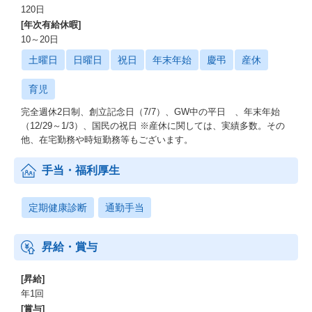
120日
[年次有給休暇]
10～20日
土曜日
日曜日
祝日
年末年始
慶弔
産休
育児
完全週休2日制、創立記念日（7/7）、GW中の平日 、年末年始
（12/29～1/3）、国民の祝日 ※産休に関しては、実績多数。その
他、在宅勤務や時短勤務等もございます。
手当・福利厚生
定期健康診断
通勤手当
昇給・賞与
[昇給]
年1回
[賞与]