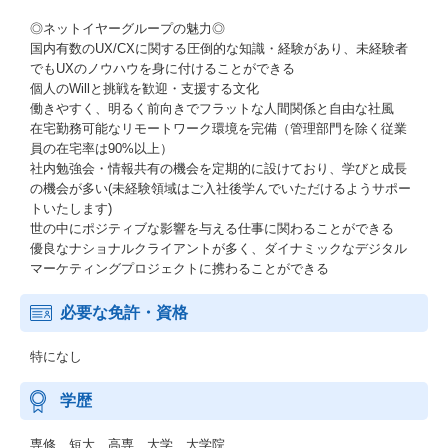
◎ネットイヤーグループの魅力◎
国内有数のUX/CXに関する圧倒的な知識・経験があり、未経験者
でもUXのノウハウを身に付けることができる
個人のWillと挑戦を歓迎・支援する文化
働きやすく、明るく前向きでフラットな人間関係と自由な社風
在宅勤務可能なリモートワーク環境を完備（管理部門を除く従業
員の在宅率は90%以上）
社内勉強会・情報共有の機会を定期的に設けており、学びと成長
の機会が多い(未経験領域はご入社後学んでいただけるようサポー
トいたします)
世の中にポジティブな影響を与える仕事に関わることができる
優良なナショナルクライアントが多く、ダイナミックなデジタル
マーケティングプロジェクトに携わることができる
必要な免許・資格
特になし
学歴
専修 短大 高専 大学 大学院