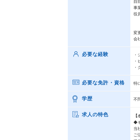
自
事
役
変
会
必要な経験
・
・
・
必要な免許・資格
特
学歴
不
求人の特色
【
◆
当
ご