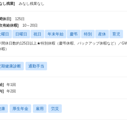
なし残業]
みなし残業なし
間休日]
125日
年次有給休暇]
10～20日
土曜日
日曜日
祝日
年末年始
慶弔
特別
産休
育児
年間休日数約125日以上★特別休暇（慶弔休暇、バックアップ休暇など）／GW
休暇）
定期健康診断
通勤手当
給]
年1回
与]
年2回
健康
厚生年金
雇用
労災