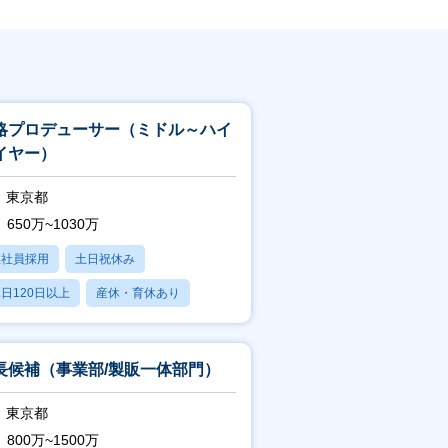
略プロデューサー（ミドル～ハイ
イヤー）
東京都
650万~1030万
正社員採用
土日祝休み
日120日以上
産休・育休あり
残業20時間以内
長候補（事業部/製販一体部門）
東京都
800万~1500万