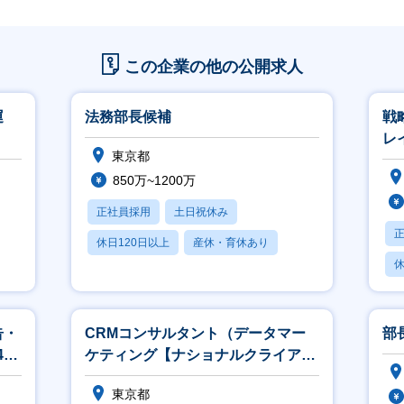
この企業の他の公開求人
運
法務部長候補
戦
レ
東京都
850万~1200万
正社員採用
土日祝休み
休日120日以上
産休・育休あり
休
賞与あり
月
告・
CRMコンサルタント（データマー
部
4リ
ケティング【ナショナルクライアン
ト案件多数／働き方◎／リモート8
東京都
割】