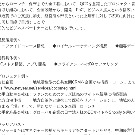
想からローンチ、保守までの全工程において、QCDを意識したプロジェクト
規取り組みにおいて、企画段階から、開発、PoC、ビジネス拡大という幅広
気通貫でのご支援に加え、経営層や部長といった上層部に対して将来に向けた
を同じ目線で目指すことで
期的なビジネスパートナーとして伴走を行います。
構想策定例＞
ユニファイドコマース構想 ◆ロイヤルマーケティング構想 ◆顧客データ
実行具体例＞
ECストア構築、アプリ開発 ◆クライアントへのDXオファリング
プロジェクト例＞
自社企画 ：地域活性型の公共空間CRMを企画から構築・ローンチま
ps://www.netyear.net/services/cocomeg.html
大手自動車会社様：ファンのためのグッズ販売のサイトを新規に構築実施
地方自治体様 ：地方自治体と連携して廃校をリノベーションし、地域の人
集まる「場」として、新たなサービスを企画・ローンチ
大手化粧品会社様：グローバル企業の日本法人様のECサイトをShopifyを用
キャリアパス＞
ネジャーまたはマネジャー候補からキャリアをスタートいただき、中期経営計