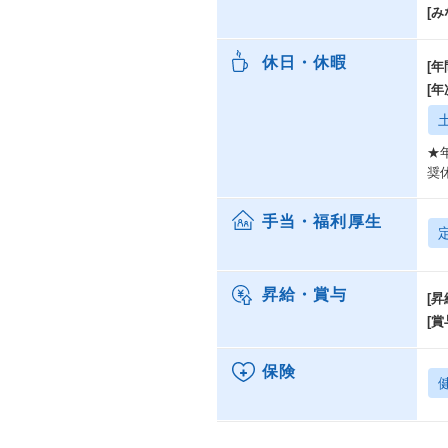
[み
休日・休暇
[年
[
★
奨
手当・福利厚生
昇給・賞与
[昇
[賞
保険