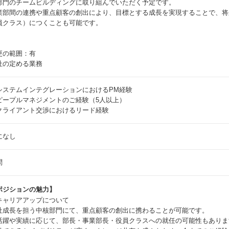
部門のチームビルディングに取り組んでいただく予定です。
業部間の連携や重点顧客の創出により、目標とする成長を実現することで、将
員クラス）につくことも可能です。
更の範囲：有
社の定める業務
システムインテグレーションにおけるPM経験
ピープルマネジメントのご経験（5人以上）
クライアント交渉におけるリード経験
になし
問
ポジションの魅力】
キャリアアップについて
社成長を担う中核部門にて、重点顧客の創出に携わることが可能です。
活躍や実績に応じて、部長・事業部長・役員クラスへの就任の可能性もありま