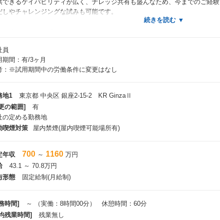
供できるケイパビリティが広く、ナレッジ共有も盛んなため、今までのご経験
だしやチャレンジングな試みも可能です。
カルチャーについて
ャリア採用・新卒採用混合のメンバー構成で、様々なバックグラウンドを認め合
社員
・支援する文化があります。
用期間：有/3ヶ月
卒からベテランまで幅広く在籍しており、プロジェクトはもちろん部活動など
考：※試用期間中の労働条件に変更はなし
います。
長室のドアはいつもオープン、社長や事業部長といった上層部と近い距離で連
き方
務地1
東京都 中央区 銀座2-15-2 KR GinzaⅡ
更の範囲]
有
社の定める勤務地
動喫煙対策
屋内禁煙(屋内喫煙可能場所有)
700
1160
定年収
～
万円
給
43.1 ～ 70.8万円
与形態
固定給制(月給制)
務時間]
～ （実働：8時間00分） 休憩時間：60分
平均残業時間]
残業無し