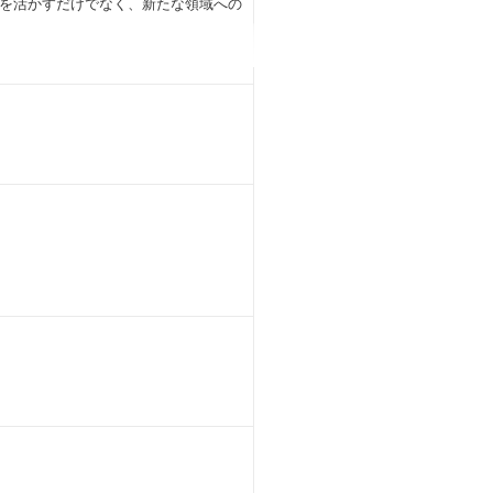
を活かすだけでなく、新たな領域への
いながら、個人のWillと挑戦を歓
を通じて部の垣根を越えた交流を行っ
携を取り合うことが可能です。