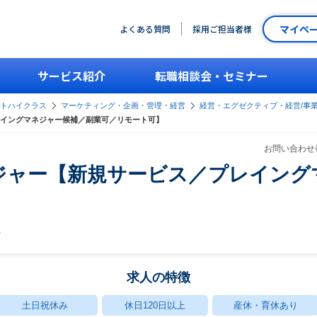
マイペ
よくある質問
採用ご担当者様
サービス紹介
転職相談会・セミナー
ントハイクラス
マーケティング・企画・管理・経営
経営・エグゼクティブ・経営/事
イングマネジャー候補／副業可／リモート可】
お問い合わせ番
ジャー【新規サービス／プレイング
】
社
求人の特徴
土日祝休み
休日120日以上
産休・育休あり