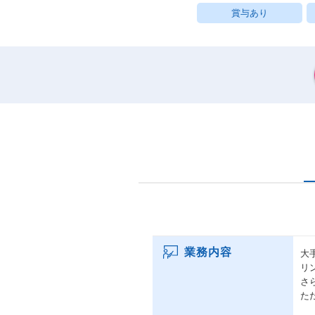
賞与あり
業務内容
大
リ
さ
た