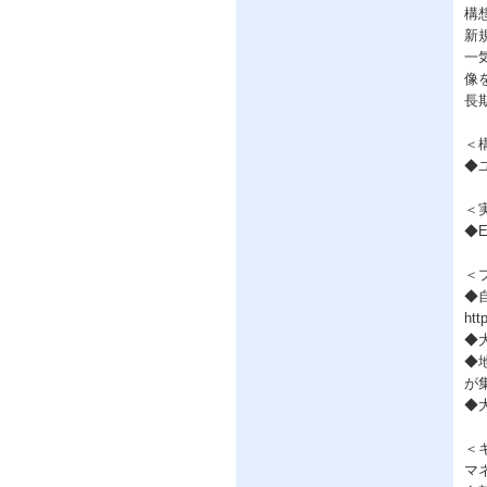
構
新
一
像
長
＜
◆
＜
◆
＜
◆
htt
◆
◆
が
◆
＜
マ