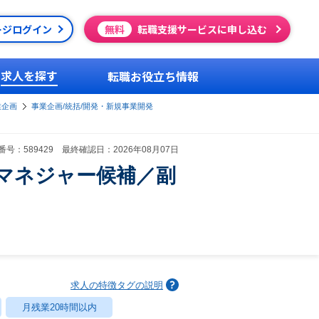
ージログイン
無料
転職支援サービスに申し込む
求人を探す
転職お役立ち情報
業企画
事業企画/統括/開発・新規事業開発
号：589429 最終確認日：2026年08月07日
マネジャー候補／副
求人の特徴タグの説明
月残業20時間以内