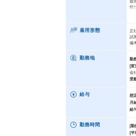
提
幅
◆
キ
雇用形態
正
迎
試
新
備
て
社
働
勤務地
勤
[変
会
受
給与
想
月
給
勤務時間
[勤
[