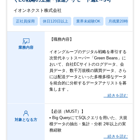
イオンネクスト株式会社
正社員採用
休日120日以上
業界未経験OK
月残業20時間以内
【職務内容】
業務内容
イオングループのデジタル戦略を牽引する
次世代ネットスーパー「Green Beans」に
おいて、自社ECサイトのログデータ、会
員データ、数千万規模の購買データ、さら
には配送データといった多種多様なデータ
を統合的に分析するデータアナリストを募
集します 。
…続きを読む
【必須（MUST）】
• Big QueryにてSQLクエリを用いた、大規
対象となる方
模データの抽出・集計・分析 2年以上の実
務経験
…続きを読む