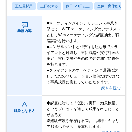
正社員採用
土日祝休み
休日120日以上
産休・育休あり
■マーケティングインテリジェンス事業本
部にて、WEBマーケティングのアナリスト
業務内容
としてWebマーケティングの課題抽出、戦
略設計を行います。
■コンサルタントとバディを組む形でクラ
イアントと対峙し、主に戦略や実行計画の
策定、実行支援やその後の効果測定に責任
を持ちます。
■クライアントのマーケティング課題に対
し、ただのソリューション提供だけではな
く事業成長に携わっていただきます。
…続きを読む
◆課題に対して「仮説→実行→効果検証」
というプロセスを通して成果を出したこと
対象となる方
がある方
※経験年数や業界は不問。「興味・キャリ
ア形成への意欲」を重視します。