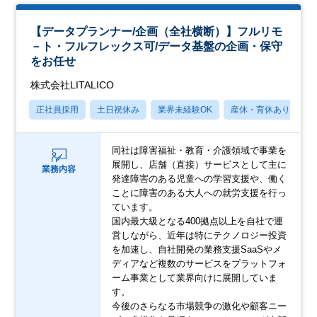
【データプランナー/企画（全社横断）】フルリモ
－ト・フルフレックス可/データ基盤の企画・保守
をお任せ
株式会社LITALICO
正社員採用
土日祝休み
業界未経験OK
産休・育休あり
同社は障害福祉・教育・介護領域で事業を
展開し、店舗（直接）サービスとして主に
業務内容
発達障害のある児童への学習支援や、働く
ことに障害のある大人への就労支援を行っ
ています。
国内最大級となる400拠点以上を自社で運
営しながら、近年は特にテクノロジー投資
を加速し、自社開発の業務支援SaaSやメ
ディアなど複数のサービスをプラットフォ
ーム事業として業界向けに展開していま
す。
今後のさらなる市場競争の激化や顧客ニー