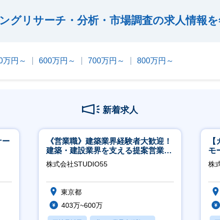
ングリサーチ・分析・市場調査の求人情報を
00万円～
600万円～
700万円～
800万円～
新着求人
ナー
《営業職》建築業界経験者大歓迎！
【
建築・建設業界を支える提案営業職
モ
│年休125日◎フレックス
万
株式会社STUDIO55
株式
東京都
403万~600万