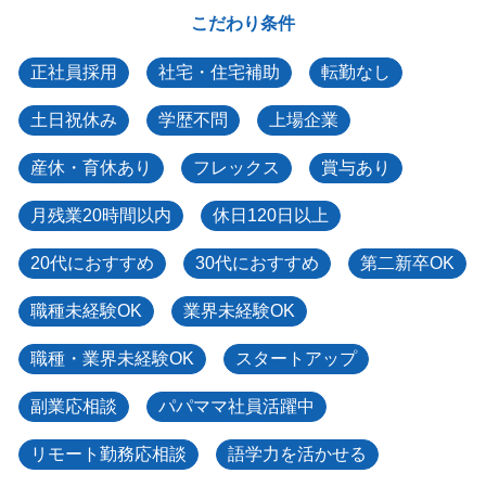
こだわり条件
正社員採用
社宅・住宅補助
転勤なし
土日祝休み
学歴不問
上場企業
産休・育休あり
フレックス
賞与あり
月残業20時間以内
休日120日以上
20代におすすめ
30代におすすめ
第二新卒OK
職種未経験OK
業界未経験OK
職種・業界未経験OK
スタートアップ
副業応相談
パパママ社員活躍中
リモート勤務応相談
語学力を活かせる