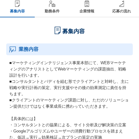
募集内容
勤務条件
企業情報
応募の流れ
募集内容
業務内容
■マーケティングインテリジェンス事業本部にて、WEBマーケテ
ィングのアナリストとしてWebマーケティングの課題抽出、戦略
設計を行います。
■コンサルタントとバディを組む形でクライアントと対峙し、主に
戦略や実行計画の策定、実行支援やその後の効果測定に責任を持
ちます。
■クライアントのマーケティング課題に対し、ただのソリューショ
ン提供だけではなく事業成長に携わっていただきます。
【具体的には】
・コンサルタントとの協業による、サイト分析及び解決策の立案
・Googleアルゴリズムやユーザーの消費行動プロセスを踏まえ
た、仮説→実行→効果検証→次プランの策定の実施