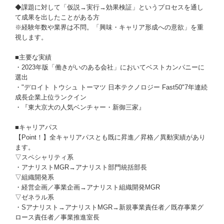
◆課題に対して「仮説→実行→効果検証」というプロセスを通し
て成果を出したことがある方
※経験年数や業界は不問。「興味・キャリア形成への意欲」を重
視します。
■主要な実績
・2023年版「働きがいのある会社」においてベストカンパニーに
選出
・"デロイト トウシュ トーマツ 日本テクノロジー Fast50"7年連続
成長企業上位ランクイン
・『東大京大の人気ベンチャー・新御三家』
■キャリアパス
【Point！】全キャリアパスとも既に昇進／昇格／異動実績があり
ます。
▽スペシャリティ系
・アナリストMGR→アナリスト部門統括部長
▽組織開発系
・経営企画／事業企画→アナリスト組織開発MGR
▽ゼネラル系
・Sアナリスト→アナリストMGR→新規事業責任者／既存事業グ
ロース責任者／事業推進室長