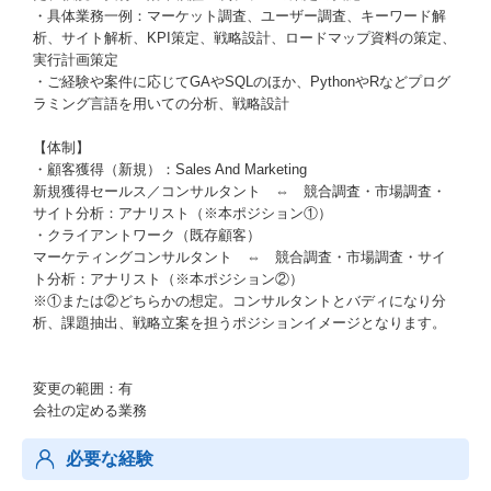
・具体業務一例：マーケット調査、ユーザー調査、キーワード解
析、サイト解析、KPI策定、戦略設計、ロードマップ資料の策定、
実行計画策定
・ご経験や案件に応じてGAやSQLのほか、PythonやRなどプログ
ラミング言語を用いての分析、戦略設計
【体制】
・顧客獲得（新規）：Sales And Marketing
新規獲得セールス／コンサルタント ⇔ 競合調査・市場調査・
サイト分析：アナリスト（※本ポジション①）
・クライアントワーク（既存顧客）
マーケティングコンサルタント ⇔ 競合調査・市場調査・サイ
ト分析：アナリスト（※本ポジション②）
※①または②どちらかの想定。コンサルタントとバディになり分
析、課題抽出、戦略立案を担うポジションイメージとなります。
変更の範囲：有
会社の定める業務
必要な経験