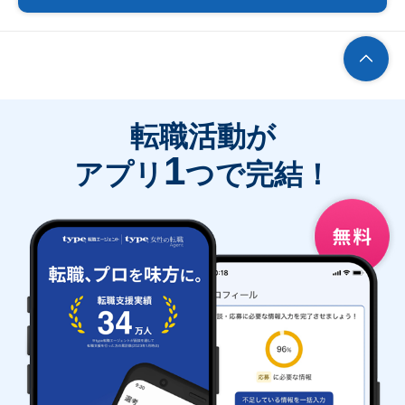
転職活動が
1
アプリ
つで完結！