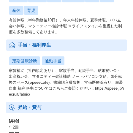
産休
育児
有給休暇（半年勤務後10日）、年末年始休暇、夏季休暇、パパ立
会い休暇、マタニティー検診休暇 ※ライフスタイルを重視した制
度を多数整備してあります。
手当・福利厚生
定期健康診断
通勤手当
家賃補助（社内規定あり）、家族手当、勤続手当、結婚祝い金・
出産祝い金、マタニティー健診補助 ノートパソコン支給、気分転
換スペース(SpeeeCafe)、書籍購入費負担、常備医療薬有り、服装
自由 福利厚生についてはこちらご参照ください：https://speee.jp/r
ecruit/fabric/
昇給・賞与
[昇給]
年2回