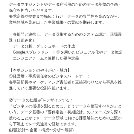
データマネジメントやデータ利活用のためのデータ基盤の企画・
保守を担当いただきます。
要求定義や提案まで幅広く行い、データの専門性を高めながら、
業務領域を染み出した事業成果への貢献を期待します。
・各部門と連携し、データ収集するためのシステム設計、現場浸
透（仕組み化）
・データ分析、ダッシュボードの作成
・Googleスプレッドシート等を用いたビジュアル化やデータ検証
・エンジニアチームと連携した要件定義
【本ポジションのやりがい・魅力】
①経営層・事業責任者のビジネスパートナー：
各事業部長やマーケティング責任者と直接関わりながら事業を推
進していく重要な役割を担います。
②“データの仕組み”をデザインする：
「ビジネスの指標を測るために、どうデータを整理すべきか」と
いう、データ基盤の『要件定義・初期設計』のフェーズから深く
携わることができ、データ領域における課題解決のための上流か
ら下流までを一気通貫で経験できます。
(課題設計〜企画・構想〜分析〜展開)