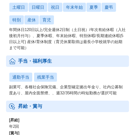
土曜日
日曜日
祝日
年末年始
夏季
慶弔
特別
産休
育児
年間休日120日以上/完全週休2日制（土日祝）/年次有給休暇（入社
後初月付与）、夏季休暇、年末始休暇、特別休暇/長期連続休暇(5
日以上可) 産休/育休制度（育児休業取得は最長小学校就学の始期
まで可能）
手当・福利厚生
通勤手当
残業手当
副業可、各種社会保険完備、企業型確定拠出年金り、社内公募制
度あり、屋内全面禁煙、、週32/35時間の時短勤務が選択可能
昇給・賞与
[昇給]
年2回
[賞与]