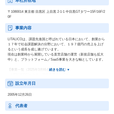
本社所在地
〒1080014 東京都 目黒区 上目黒 2-1-1 中目黒GTタワー15F/16F/2
0F
事業内容
LITALICOは、課題先進国と呼ばれている日本において、創業から
１７年で社会課題解決の分野において、１９７億円の売上を上げ
るという成長を成し遂げています。
現在は創業時から展開している直営店舗の運営（新規店舗も拡大
中）と、プラットフォーム／SaaS事業を大きな軸としています。
【事業一覧（2025年3月時点）】
・LITALICOワークス（就労支援サービス）
・LITALICOジュニア（ソーシャルスキル＆学習教室）
設立年月日
・LITALICOワンダー（IT×ものづくり教室）
・LITALICO発達ナビ（発達障害ポータルサイト）
2005年12月26日
・LITALICO仕事ナビ（障害のある方の就職情報サイト）
・LITALICOキャリア（障害福祉で働く人の転職サービス）
・LITALICOライフ （ライフプランサポート）
代表者