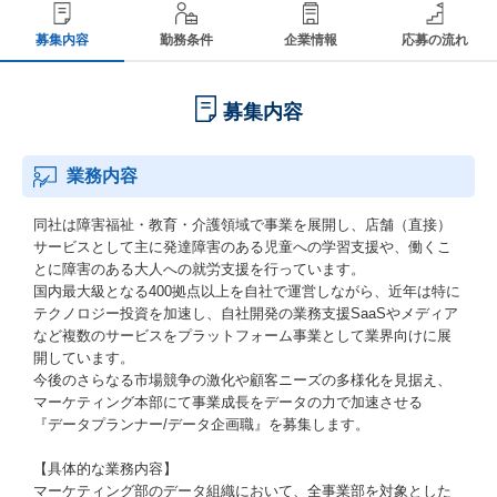
募集内容
勤務条件
企業情報
応募の流れ
募集内容
業務内容
同社は障害福祉・教育・介護領域で事業を展開し、店舗（直接）
サービスとして主に発達障害のある児童への学習支援や、働くこ
とに障害のある大人への就労支援を行っています。
国内最大級となる400拠点以上を自社で運営しながら、近年は特に
テクノロジー投資を加速し、自社開発の業務支援SaaSやメディア
など複数のサービスをプラットフォーム事業として業界向けに展
開しています。
今後のさらなる市場競争の激化や顧客ニーズの多様化を見据え、
マーケティング本部にて事業成長をデータの力で加速させる
『データプランナー/データ企画職』を募集します。
【具体的な業務内容】
マーケティング部のデータ組織において、全事業部を対象とした