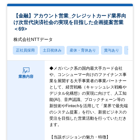
【金融】アカウント営業_クレジットカード業界向
け次世代決済社会の実現を目指した企画提案営業
＜69>
株式会社NTTデータ
正社員採用
土日祝休み
産休・育休あり
賞与あり
フレッ
◆メガバンク系の国内最大手カード会社
や、コンシューマー向けのファイナンス事
業務内容
業を展開する大手事業者の事業パートナー
として、経営戦略（キャッシュレス戦略や
デジタル化構想）の実現に向けて、人工知
能(AI)、音声認識、ブロックチェーン等の
新技術やFintechを活用して「業界で最先端
のシステム提案」を行い、新規ビジネスの
受注を目指した営業活動を行っていただき
ます。
【当該ポジションの魅力・特徴】