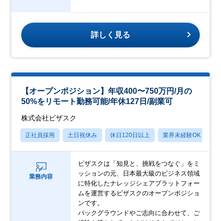
詳しく見る
【オープンポジション】年収400〜750万円/月の
50%をリモート勤務可能/年休127日/副業可
株式会社ビザスク
正社員採用
土日祝休み
休日120日以上
業界未経験OK
産
ビザスクは「知見と、挑戦をつなぐ」をミ
ッションの元、日本最大級のビジネス領域
業務内容
に特化したナレッジシェアプラットフォー
ムを運営するビザスクのオープンポジショ
ンです。
バックグラウンドやご志向に合わせて、ご