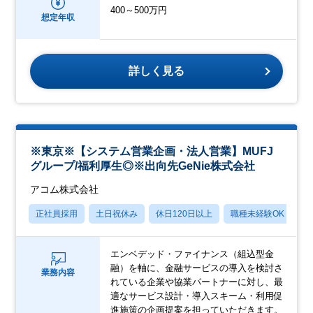
400～500万円
想定年収
詳しく見る
※東京※【システム営業企画・法人営業】MUFJ
グループ/福利厚生◎※出向先GeNie株式会社
アコム株式会社
正社員採用
土日祝休み
休日120日以上
職種未経験OK
産
エンベデッド・ファイナンス（組込型金
融）を軸に、金融サービスの導入を検討さ
業務内容
れている企業や協業パートナーに対し、最
適なサービス設計・導入スキーム・利用促
進施策の企画提案を担っていただきます。