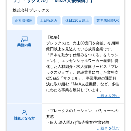
ブ」「サクミル」「M＆A支援機構」】
株式会社プレックス
正社員採用
土日祝休み
休日120日以上
業界未経験OK
産
【概要】
プレックスは、売上60億円を突破。今期90
業務内容
億円以上を見込んでいる成長企業です。
「日本を動かす仕組みをつくる」をミッシ
ョンに、エッセンシャルワーカー産業に特
化した人材紹介・求人媒体サービス「プレ
ックスジョブ」、建設業界に向けた業務支
援SaaS「サクミル」、事業承継の課題解
決に取り組む「M&A支援機構」など、多岐
にわたる事業を展開しています。
…続きを読む
・プレックスのミッション、バリューへの
共感
対象となる方
・個人,法人問わず販売接客/営業経験
…続きを読む