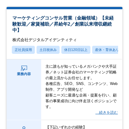
マーケティングコンサル営業（金融領域）【未経
験歓迎／家賃補助／昇給年2／創業以来増収継続
中】
株式会社デジタルアイデンティティ
正社員採用
土日祝休み
休日120日以上
産休・育休あり
主に誰もが知っているメガバンクや大手証
券／ネット証券会社のマーケティング戦略
業務内容
の最上流からお任せします。
各種広告、SEO、SNS、コンテンツ、Web
制作、アプリ開発など
顧客ニーズに最適な企画・提案を行い、顧
客の事業成功に向け伴走頂くポジションで
す。
…続きを読む
【下記いずれかの経験】