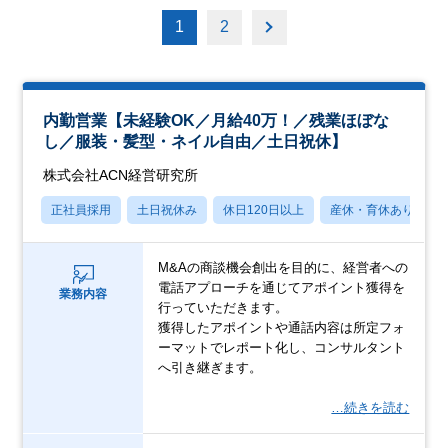
1
2
内勤営業【未経験OK／月給40万！／残業ほぼな
し／服装・髪型・ネイル自由／土日祝休】
株式会社ACN経営研究所
正社員採用
土日祝休み
休日120日以上
産休・育休あり
M&Aの商談機会創出を目的に、経営者への
電話アプローチを通じてアポイント獲得を
業務内容
行っていただきます。
獲得したアポイントや通話内容は所定フォ
ーマットでレポート化し、コンサルタント
へ引き継ぎます。
…続きを読む