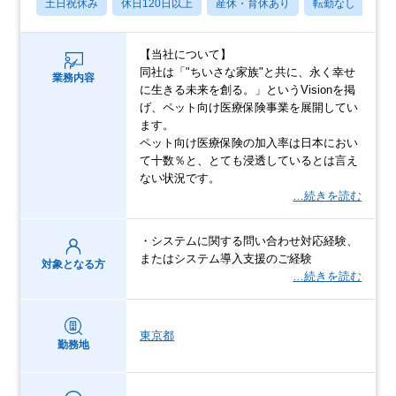
土日祝休み
休日120日以上
産休・育休あり
転勤なし
学
【当社について】
同社は「"ちいさな家族"と共に、永く幸せ
業務内容
に生きる未来を創る。」というVisionを掲
げ、ペット向け医療保険事業を展開してい
ます。
ペット向け医療保険の加入率は日本におい
て十数％と、とても浸透しているとは言え
ない状況です。
…続きを読む
・システムに関する問い合わせ対応経験、
またはシステム導入支援のご経験
対象となる方
…続きを読む
東京都
勤務地