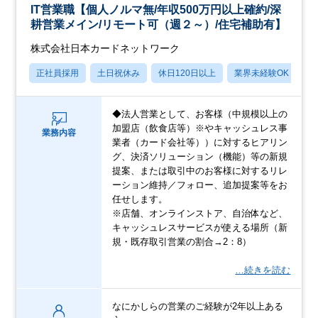
IT営業職【個人ノルマ無/年収500万円以上確約/深
耕営業メイン/リモート可（週２～）/住宅補助有】
株式会社日本カードネットワーク
正社員採用
土日祝休み
休日120日以上
業界未経験OK
産
◆法人営業として、お客様（中規模以上の
加盟店（飲食店等）※やキャッシュレス事
業務内容
業者（カード会社等））に対するヒアリン
グ、決済ソリューション（機能）等の新規
提案、または取引中のお客様に対するリレ
ーション維持／フォロー、追加提案等をお
任せします。
※店舗、オンラインストア、自治体など、
キャッシュレスサービスが使える場所（新
規・既存取引営業の割合→2：8）
…続きを読む
なにかしらの営業のご経験が2年以上ある