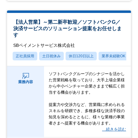
【法人営業】～第二新卒歓迎／ソフトバンクG／
決済サービスのソリューション提案をお任せしま
す
SBペイメントサービス株式会社
正社員採用
土日祝休み
休日120日以上
業界未経験OK
産
ソフトバンクグループのシナジーを活かし
た営業戦略を取っており、大手上場企業様
業務内容
から中小ベンチャー企業さままで幅広く担
当する機会があります。
提案力や交渉力など、営業職に求められる
スキルを研鑚でき、多種多様な決済手段の
知見を深めるとともに、様々な業種の事業
者さまへ提案する機会があります。
…続きを読む