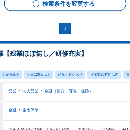
検索条件を変更する
1
業【残業ほぼ無し／研修充実】
土日祝休み
休日120日以上
産休・育休あり
月残業20時間以内
賞
営業
法人営業
金融（銀行・証券・保険）
金融
生命保険
中小企業の経営層に「ケガの補償」「災害防止」「福利厚生」が1