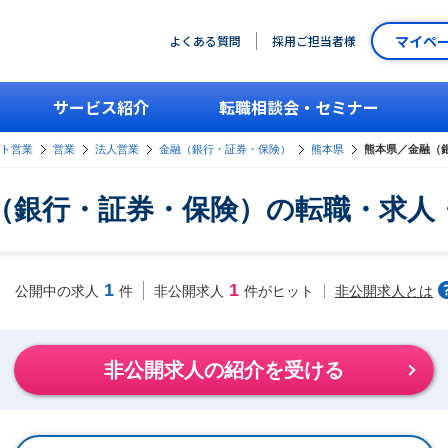
マイペ
よくある質問
採用ご担当者様
サービス紹介
転職相談会・セミナー
ント営業
営業
法人営業
金融（銀行・証券・保険）
熊本県
熊本県／金融（
（銀行・証券・保険）の転職・求人
1
1
非公開求人とは
公開中の求人
件
非公開求人
件がヒット
非公開求人の紹介を受ける