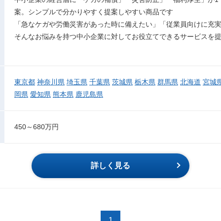
案。シンプルで分かりやすく提案しやすい商品です
「急なケガや労働災害があった時に備えたい」「従業員向けに充
そんなお悩みを持つ中小企業に対してお役立てできるサービスを
東京都
神奈川県
埼玉県
千葉県
茨城県
栃木県
群馬県
北海道
宮城
岡県
愛知県
熊本県
鹿児島県
450～680万円
詳しく見る
1