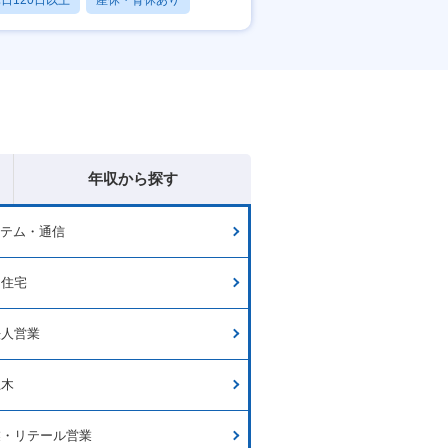
日120日以上
産休・育休あり
賞与あり
年収から探す
ステム・通信
・住宅
法人営業
土木
業・リテール営業