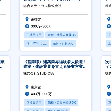
得／月平均残業13h／年休126日
迎
社
総合メディカル株式会社
株
未確定
300万~300万
正社員採用
職種・業界未経験OK
休日120日以上
産休・育休あり
月残業20時間以内
実績
《営業職》建築業界経験者大歓迎！
次
週4
建築・建設業界を支える提案営業職
ィ
│年休125日◎フレックス
株式会社STUDIO55
株
東京都
403万~600万
正社員採用
職種・業界未経験OK