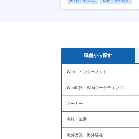
休日120日以上
産休・育休あり
月残業20時間以内
職種から探す
Web・インターネット
Web広告・Webマーケティング
メーカー
商社・流通
海外営業・海外駐在