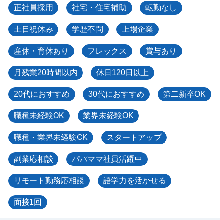
正社員採用
社宅・住宅補助
転勤なし
土日祝休み
学歴不問
上場企業
産休・育休あり
フレックス
賞与あり
月残業20時間以内
休日120日以上
20代におすすめ
30代におすすめ
第二新卒OK
職種未経験OK
業界未経験OK
職種・業界未経験OK
スタートアップ
副業応相談
パパママ社員活躍中
リモート勤務応相談
語学力を活かせる
面接1回