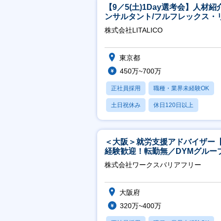
【9／5(土)1Day選考会】人材紹
ンサルタント/フルフレックス・
ート/育休最長6年取得可
株式会社LITALICO
東京都
450万~700万
正社員採用
職種・業界未経験OK
土日祝休み
休日120日以上
産休・育休あり
＜大阪＞就労支援アドバイザー
経験歓迎！転勤無／DYMグルー
ホスピタリティ高い方歓迎／土
株式会社ワークスバリアフリー
祝】
大阪府
320万~400万