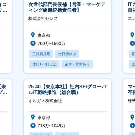
介コ
次世代部門長候補【営業・マーケテ
I
リモ
ィング組織統括責任者】
自
に
株式会社セレス
エ
東京都
700万~1500万
正社員採用
土日祝休み
休日120日以上
産休・育休あり
賞与あり
【未
25-40【東京本社】社内SE/グローバ
マ
プ／
ルIT戦略推進（総合職）
卒
日
ー
オルガノ株式会社
株
実
東京都
713万~1049万