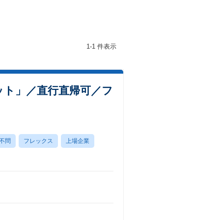
1-1 件表示
ット」／直行直帰可／フ
不問
フレックス
上場企業