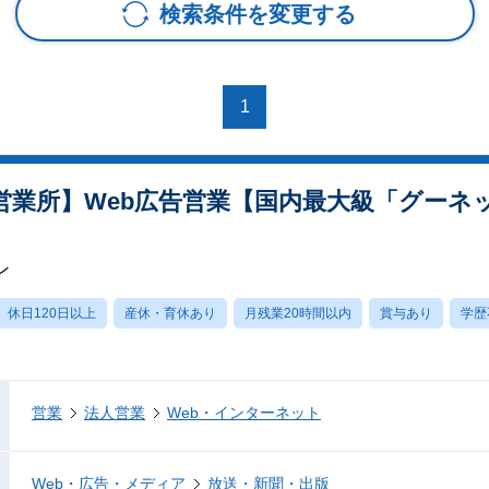
検索条件を変更する
1
営業所】Web広告営業【国内最大級「グーネ
ン
休日120日以上
産休・育休あり
月残業20時間以内
賞与あり
学歴
営業
法人営業
Web・インターネット
Web・広告・メディア
放送・新聞・出版