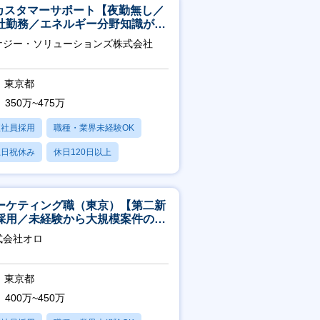
Tカスタマーサポート【夜勤無し／
社勤務／エネルギー分野知識が身
つきます】
ナジー・ソリューションズ株式会社
東京都
350万~475万
正社員採用
職種・業界未経験OK
土日祝休み
休日120日以上
産休・育休あり
ーケティング職（東京）【第二新
採用／未経験から大規模案件のマ
ケティングが経験できる／研修充
式会社オロ
】
東京都
400万~450万