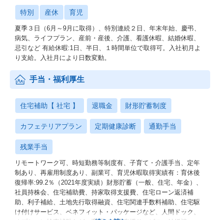
特別
産休
育児
夏季３日（6月～9月に取得）、特別連続２日、年末年始、慶弔、
病気、ライフプラン、産前・産後、介護、看護休暇、結婚休暇、
忌引など 有給休暇:1日、半日、１時間単位で取得可。入社初月よ
り支給。入社月により日数変動。
手当・福利厚生
住宅補助【 社宅 】
退職金
財形貯蓄制度
カフェテリアプラン
定期健康診断
通勤手当
残業手当
リモートワーク可、時短勤務等制度有、子育て・介護手当、定年
制あり、再雇用制度あり、副業可、育児休暇取得実績有：育休後
復帰率:99.2％（2021年度実績）財形貯蓄（一般、住宅、年金）、
社員持株会、住宅補助費、持家取得支援費、住宅ローン返済補
助、利子補給、土地先行取得融資、住宅関連手数料補助、住宅駆
け付けサービス、ベネフィット・パッケージなど、人間ドック、