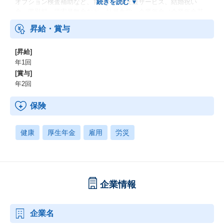
オプション検査補助など、育児・介護支援サービス、結婚祝い
金、弔慰料、災害見舞金など、社員食堂、企業年金（企業年金基
金、確定拠出年金）、電気通信共済会(個人年金、遺児育英基金)
昇給・賞与
[昇給]
年1回
[賞与]
年2回
保険
健康
厚生年金
雇用
労災
企業情報
企業名