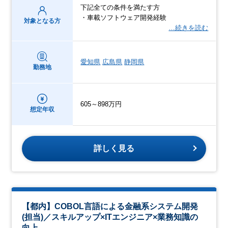
下記全ての条件を満たす方
・車載ソフトウェア開発経験
対象となる方
…続きを読む
愛知県
広島県
静岡県
勤務地
605～898万円
想定年収
詳しく見る
【都内】COBOL言語による金融系システム開発
(担当)／スキルアップ×ITエンジニア×業務知識の
向上