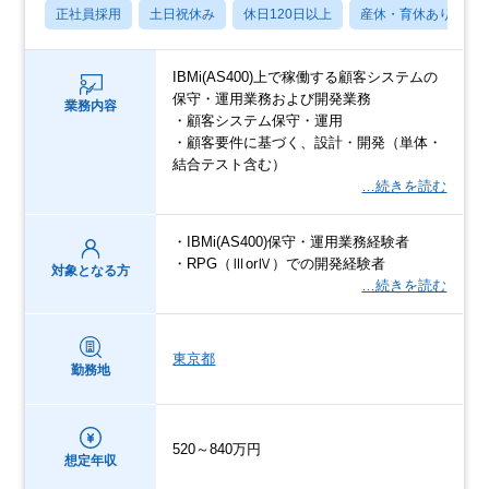
正社員採用
土日祝休み
休日120日以上
産休・育休あり
IBMi(AS400)上で稼働する顧客システムの
保守・運用業務および開発業務
業務内容
・顧客システム保守・運用
・顧客要件に基づく、設計・開発（単体・
結合テスト含む）
…続きを読む
・IBMi(AS400)保守・運用業務経験者
・RPG（ⅢorⅣ）での開発経験者
対象となる方
…続きを読む
東京都
勤務地
520～840万円
想定年収