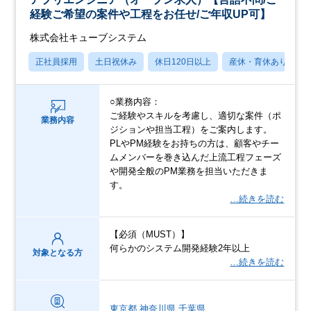
経験ご希望の案件や工程をお任せ/ご年収UP可】
株式会社キューブシステム
正社員採用
土日祝休み
休日120日以上
産休・育休あり
○業務内容：
ご経験やスキルを考慮し、適切な案件（ポ
業務内容
ジションや担当工程）をご案内します。
PLやPM経験をお持ちの方は、顧客やチー
ムメンバーを巻き込んだ上流工程フェーズ
や開発全般のPM業務を担当いただきま
す。
…続きを読む
【必須（MUST）】
何らかのシステム開発経験2年以上
対象となる方
…続きを読む
東京都
神奈川県
千葉県