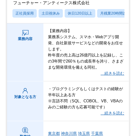
フューチャー・アンティークス株式会社
正社員採用
土日祝休み
休日120日以上
月残業20時間以内
【業務内容】
業務系システム、スマホ・Webアプリ開
業務内容
発、自社新規サービスなどの開発をお任せ
します。
昨年度の売上高は26億円以上を記録し、こ
の3年間で260％もの成長率を誇り、さまざ
まな開発環境を備える同社。
…続きを読む
・プログラミングもしくはテストの経験が
半年以上ある方
対象となる方
※言語不問（SQL、COBOL、VB、VBAの
みのご経験の方も応募可能です）
…続きを読む
東京都
神奈川県
埼玉県
千葉県