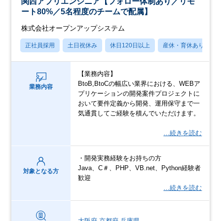
関西アプリエンジニア【フォロー体制あり／リモ
ート80%／5名程度のチームで配属】
株式会社オープンアップシステム
正社員採用
土日祝休み
休日120日以上
産休・育休あり
【業務内容】
BtoB,BtoCの幅広い業界における、WEBア
業務内容
プリケーションの開発案件プロジェクトに
おいて要件定義から開発、運用保守まで一
気通貫してご経験を積んでいただけます。
…続きを読む
・開発実務経験をお持ちの方
Java、C＃、PHP、VB.net、Python経験者
対象となる方
歓迎
…続きを読む
大阪府
京都府
兵庫県