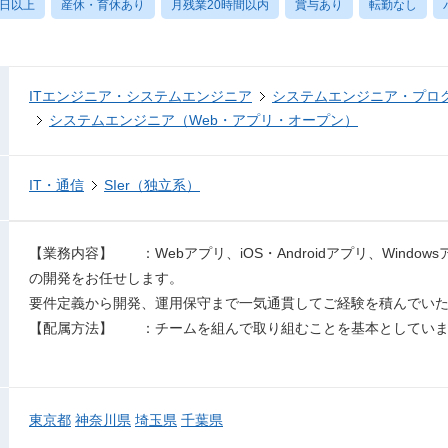
0日以上
産休・育休あり
月残業20時間以内
賞与あり
転勤なし
ITエンジニア・システムエンジニア
システムエンジニア・プロ
システムエンジニア（Web・アプリ・オープン）
IT・通信
SIer（独立系）
【業務内容】 ：Webアプリ、iOS・Androidアプリ、Windo
の開発をお任せします。
要件定義から開発、運用保守まで一気通貫してご経験を積んでい
【配属方法】 ：チームを組んで取り組むことを基本としてい
東京都
神奈川県
埼玉県
千葉県