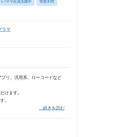
パパママ社員活躍中
学歴不問
グラマ
wsアプリ、汎用系、ローコードなど
ただけます。
ます。
…続きを読む