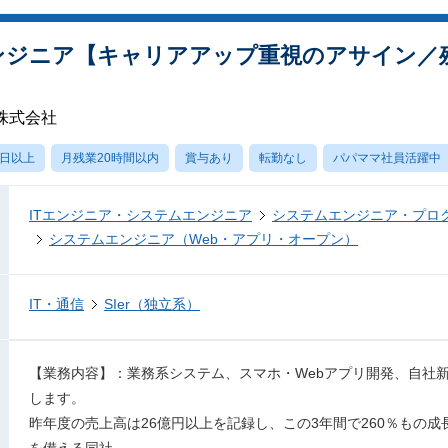
ンジニア【キャリアアップ重視のアサイン／残
株式会社
0日以上
月残業20時間以内
賞与あり
転勤なし
パパママ社員活躍中
ITエンジニア・システムエンジニア
システムエンジニア・プロ
システムエンジニア（Web・アプリ・オープン）
IT・通信
SIer（独立系）
【業務内容】：業務系システム、スマホ・Webアプリ開発、自社
します。
昨年度の売上高は26億円以上を記録し、この3年間で260％もの
を備える同社。