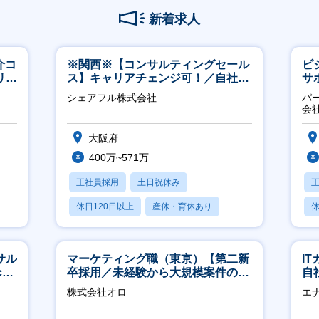
新着求人
介コ
※関西※【コンサルティングセール
ビ
リモ
ス】キャリアチェンジ可！／自社サ
サ
ービス『シェアフル』の営業
力
シェアフル株式会社
パ
推
会
大阪府
400万~571万
正社員採用
土日祝休み
休日120日以上
産休・育休あり
休
賞与あり
サル
マーケティング職（東京）【第二新
I
h
卒採用／未経験から大規模案件のマ
自
ーケティングが経験できる／研修充
に
株式会社オロ
エ
実】