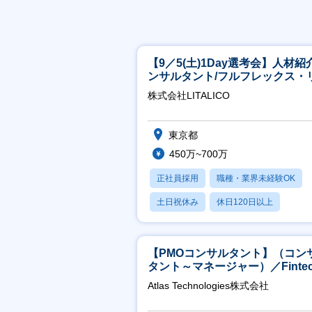
【9／5(土)1Day選考会】人材紹
ンサルタント/フルフレックス・
ート/育休最長6年取得可
株式会社LITALICO
東京都
450万~700万
正社員採用
職種・業界未経験OK
土日祝休み
休日120日以上
産休・育休あり
【PMOコンサルタント】（コン
タント～マネージャー）／Fintec
領域／設立5年弱で上場
Atlas Technologies株式会社