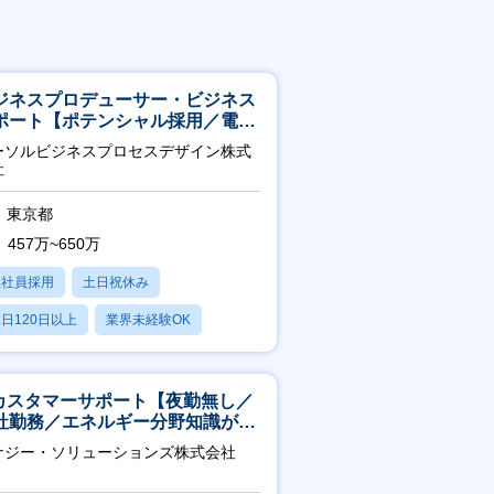
ジネスプロデューサー・ビジネス
ポート【ポテンシャル採用／電
・ガス等の民間向けプロジェクト
ーソルビジネスプロセスデザイン株式
進】
社
東京都
457万~650万
正社員採用
土日祝休み
日120日以上
業界未経験OK
産休・育休あり
Tカスタマーサポート【夜勤無し／
社勤務／エネルギー分野知識が身
つきます】
ナジー・ソリューションズ株式会社