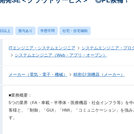
託開発SE＜クラウドサービス＞ ◎PL候補！
0日以上
賞与あり
学歴不問
社宅・住宅補助
ITエンジニア・システムエンジニア
システムエンジニア・プロ
システムエンジニア（Web・アプリ・オープン）
メーカー（電気・電子・機械）
精密/計測機器（メーカー）
■業務概要：
5つの業界（FA・車載・半導体・医療機器・社会インフラ等）を
客様と、「制御」「GUI」「HMI」「コミュニケーション」を強
す。