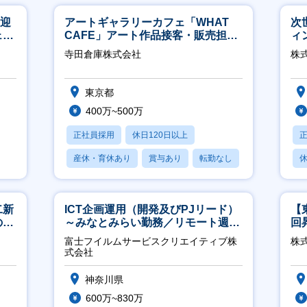
歓迎
アートギャラリーカフェ「WHAT
次
ェン
CAFE」アート作品接客・販売担当
ィ
】
※アート領域未経験可
寺田倉庫株式会社
株
東京都
400万~500万
正社員採用
休日120日以上
産休・育休あり
賞与あり
転勤なし
休
二新
ICT企画運用（開発及びPJリード）
【
のマ
～みなとみらい勤務／リモート週
回
修充
2OK／業務改善～
ジ
富士フイルムサービスクリエイティブ株
株
式会社
神奈川県
600万~830万