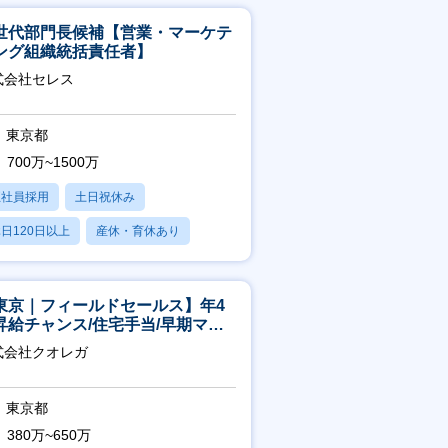
世代部門長候補【営業・マーケテ
ング組織統括責任者】
式会社セレス
東京都
700万~1500万
正社員採用
土日祝休み
日120日以上
産休・育休あり
賞与あり
東京｜フィールドセールス】年4
昇給チャンス/住宅手当/早期マネ
メント機会あり！
式会社クオレガ
東京都
380万~650万