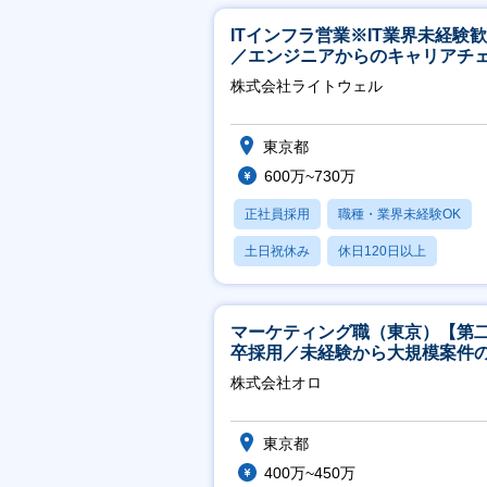
ITインフラ営業※IT業界未経験
／エンジニアからのキャリアチ
ジ可※【週3～4日リモート可能
株式会社ライトウェル
東京都
600万~730万
正社員採用
職種・業界未経験OK
土日祝休み
休日120日以上
月残業20時間以内
マーケティング職（東京）【第
卒採用／未経験から大規模案件
ーケティングが経験できる／研
株式会社オロ
実】
東京都
400万~450万