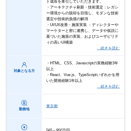
ト成長を牽引していただきます。
・アーキテクチャ刷新・技術選定：レガシ
ー環境からの脱却を目指し、モダンな技術
選定や技術的負債の解消
・UI/UX改善・施策実装 ：ディレクターや
マーケターと密に連携し、データや仮説に
基づいた施策の実装、およびユーザビリテ
ィの高いUI構築
…続きを読む
・HTML、CSS、Javascriptの実務経験3年
以上
対象となる方
・React、Vue.js、TypeScriptいずれかを用
いた開発経験1年以上
…続きを読む
東京都
勤務地
565～950万円