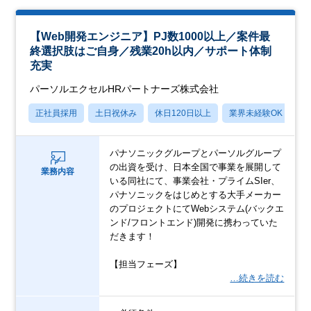
【Web開発エンジニア】PJ数1000以上／案件最
終選択肢はご自身／残業20h以内／サポート体制
充実
パーソルエクセルHRパートナーズ株式会社
正社員採用
土日祝休み
休日120日以上
業界未経験OK
月
パナソニックグループとパーソルグループ
の出資を受け、日本全国で事業を展開して
業務内容
いる同社にて、事業会社・プライムSIer、
パナソニックをはじめとする大手メーカー
のプロジェクトにてWebシステム(バックエ
ンド/フロントエンド)開発に携わっていた
だきます！
【担当フェーズ】
…続きを読む