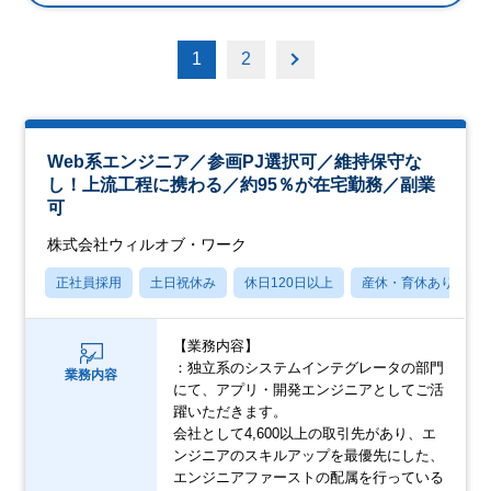
1
2
Web系エンジニア／参画PJ選択可／維持保守な
し！上流工程に携わる／約95％が在宅勤務／副業
可
株式会社ウィルオブ・ワーク
正社員採用
土日祝休み
休日120日以上
産休・育休あり
【業務内容】
：独立系のシステムインテグレータの部門
業務内容
にて、アプリ・開発エンジニアとしてご活
躍いただきます。
会社として4,600以上の取引先があり、エ
ンジニアのスキルアップを最優先にした、
エンジニアファーストの配属を行っている