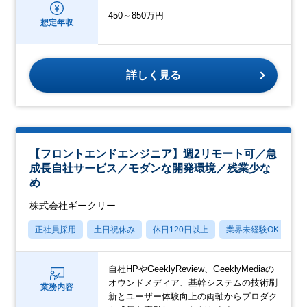
450～850万円
想定年収
詳しく見る
【フロントエンドエンジニア】週2リモート可／急
成長自社サービス／モダンな開発環境／残業少な
め
株式会社ギークリー
正社員採用
土日祝休み
休日120日以上
業界未経験OK
産
自社HPやGeeklyReview、GeeklyMediaの
オウンドメディア、基幹システムの技術刷
業務内容
新とユーザー体験向上の両軸からプロダク