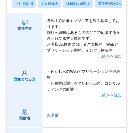
正社員採用
土日祝休み
休日120日以上
業界未経験OK
産
各PJTで活躍エンジニアを広く募集してお
ります。
業務内容
同社へ興味はあるもののどこで応募するか
迷われてる方大歓迎です。
お客様DX推進におけるご支援や、Webア
プリケーション開発、インフラ構築等
…続きを読む
・何かしらのWebアプリケーション開発経
験
対象となる方
・IT商材に関わるプリセールス、コンサル
ティングの経験
…続きを読む
東京都
勤務地