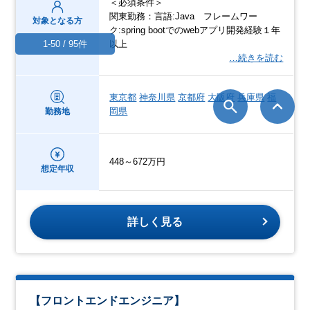
＜必須条件＞
関東勤務：言語:Java フレームワー
対象となる方
ク:spring bootでのwebアプリ開発経験１年
以上
1-50 / 95件
…続きを読む
東京都
神奈川県
京都府
大阪府
兵庫県
福
岡県
勤務地
448～672万円
想定年収
詳しく見る
【フロントエンドエンジニア】