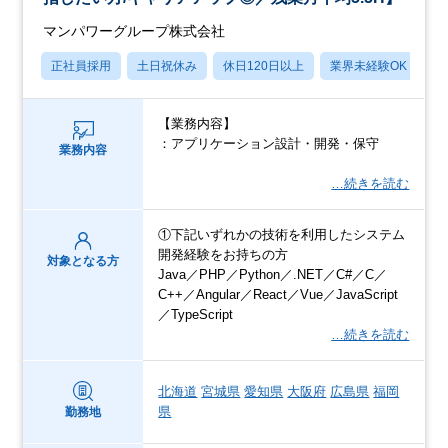
マンパワーグループ株式会社
正社員採用
土日祝休み
休日120日以上
業界未経験OK
産
【業務内容】
：アプリケーション設計・開発・保守
業務内容
…続きを読む
①下記いずれかの技術を利用したシステム
開発経験をお持ちの方
対象となる方
Java／PHP／Python／.NET／C#／C／
C++／Angular／React／Vue／JavaScript
／TypeScript
…続きを読む
北海道
宮城県
愛知県
大阪府
広島県
福岡
県
勤務地