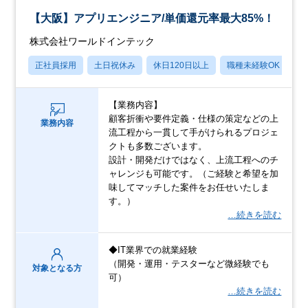
【大阪】アプリエンジニア/単価還元率最大85%！
株式会社ワールドインテック
正社員採用
土日祝休み
休日120日以上
職種未経験OK
産
【業務内容】
顧客折衝や要件定義・仕様の策定などの上
業務内容
流工程から一貫して手がけられるプロジェ
クトも多数ございます。
設計・開発だけではなく、上流工程へのチ
ャレンジも可能です。（ご経験と希望を加
味してマッチした案件をお任せいたしま
す。）
…続きを読む
◆IT業界での就業経験
（開発・運用・テスターなど微経験でも
対象となる方
可）
…続きを読む