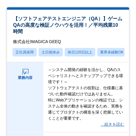
【ソフトフェアテストエンジニア（QA）】ゲーム
QAの高度な検証ノウハウを活用！／平均残業10
時間
株式会社IMAGICA GEEQ
正社員採用
土日祝休み
休日120日以上
業界未経験OK
産
～システム開発の経験を活かし、QAのス
ペシャリストへとステップアップできる環
業務内容
境です！～
ソフトウェアテストの役割は、仕様書に基
づいた動作確認だけではありません。
特にWebアプリケーションの検証では、シ
ステム全体の動きを確認するため、実務を
通じてプロダクトの構造を深く把握してい
くことが重要です。
…続きを読む