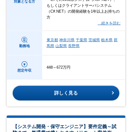
対象となる方
もしくはクライアントサーバシステム
（C#.NET）の開発経験を1年以上お持ちの
方
…続きを読む
東京都
神奈川県
千葉県
茨城県
栃木県
群
馬県
山梨県
長野県
勤務地
448～672万円
想定年収
詳しく見る
【システム開発・保守エンジニア】要件定義～試