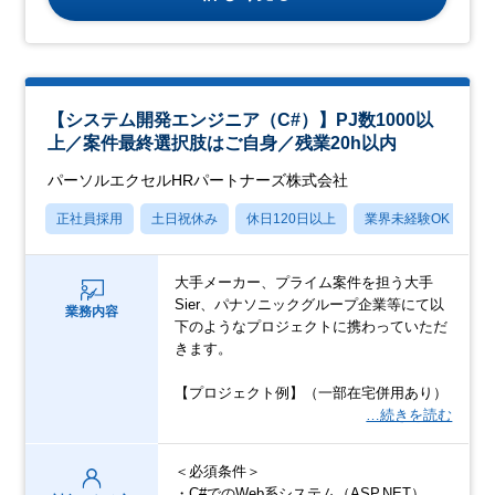
【システム開発エンジニア（C#）】PJ数1000以
上／案件最終選択肢はご自身／残業20h以内
パーソルエクセルHRパートナーズ株式会社
正社員採用
土日祝休み
休日120日以上
業界未経験OK
月
大手メーカー、プライム案件を担う大手
Sier、パナソニックグループ企業等にて以
業務内容
下のようなプロジェクトに携わっていただ
きます。
【プロジェクト例】（一部在宅併用あり）
…続きを読む
＜必須条件＞
・C#でのWeb系システム（ASP.NET）、