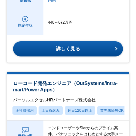
岡県
勤務地
448～672万円
想定年収
詳しく見る
ローコード開発エンジニア（OutSystems/Intra-
mart/Power Apps）
パーソルエクセルHRパートナーズ株式会社
正社員採用
土日祝休み
休日120日以上
業界未経験OK
月
エンドユーザーやSierからのプライム案
件、パナソニックをはじめとする大手メー