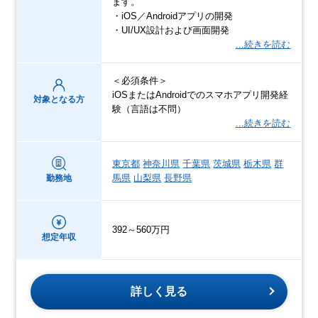
ます。
・iOS／Androidアプリの開発
・UI/UX設計および画面開発
…続きを読む
＜必須条件＞
iOSまたはAndroidでのスマホアプリ開発経
対象となる方
験（言語は不問）
…続きを読む
東京都
神奈川県
千葉県
茨城県
栃木県
群
馬県
山梨県
長野県
勤務地
392～560万円
想定年収
詳しく見る