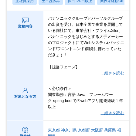
正社員採用
土日祝休み
休日120日以上
業界未経験OK
月
パナソニックグループとパーソルグループ
の出資を受け、日本全国で事業を展開して
業務内容
いる同社にて、事業会社・プライムSIer、
パナソニックをはじめとする大手メーカー
のプロジェクトにてWebシステム(バックエ
ンド/フロントエンド)開発に携わっていた
だきます！
【担当フェーズ】
…続きを読む
＜必須条件＞
関東勤務：言語:Java フレームワー
対象となる方
ク:spring bootでのwebアプリ開発経験１年
以上
…続きを読む
東京都
神奈川県
京都府
大阪府
兵庫県
福