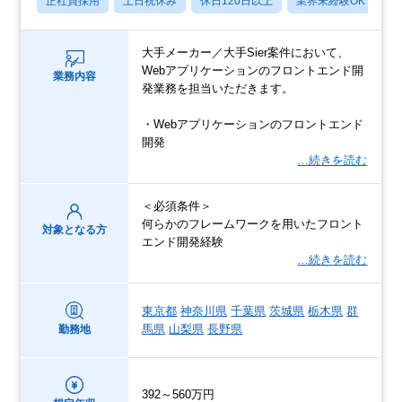
正社員採用
土日祝休み
休日120日以上
業界未経験OK
月
大手メーカー／大手Sier案件において、
Webアプリケーションのフロントエンド開
業務内容
発業務を担当いただきます。
・Webアプリケーションのフロントエンド
開発
…続きを読む
＜必須条件＞
何らかのフレームワークを用いたフロント
対象となる方
エンド開発経験
…続きを読む
東京都
神奈川県
千葉県
茨城県
栃木県
群
馬県
山梨県
長野県
勤務地
392～560万円