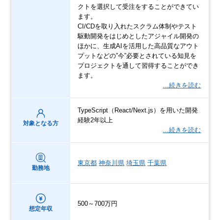
クトを選択して受注をすることができてい
ます。
CI/CDを取り入れたスクラム体制やテスト
駆動開発をはじめとしたアジャイル開発の
ほかに、生成AIを活用した高品質なアウト
プットなどの”今”必要とされている知見を
プロジェクトを通して習得することができ
ます。
…続きを読む
TypeScript（React/Next.js）を用いた開発
経験2年以上
対象となる方
…続きを読む
東京都
神奈川県
埼玉県
千葉県
勤務地
500～700万円
想定年収