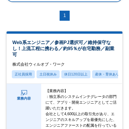
1
Web系エンジニア／参画PJ選択可／維持保守な
し！上流工程に携わる／約95％が在宅勤務／副業
可
株式会社ウィルオブ・ワーク
正社員採用
土日祝休み
休日120日以上
産休・育休あり
【業務内容】
：独立系のシステムインテグレータの部門
業務内容
にて、アプリ・開発エンジニアとしてご活
躍いただきます。
会社として4,600以上の取引先があり、エ
ンジニアのスキルアップを最優先にした、
エンジニアファーストの配属を行っている