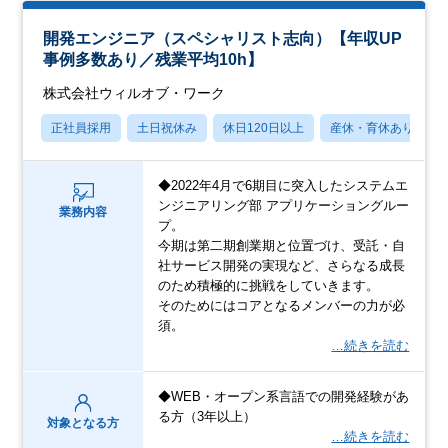
開発エンジニア（スペシャリスト志向）【年収UP
事例多数あり／残業平均10h】
株式会社ウィルオブ・ワーク
正社員採用
土日祝休み
休日120日以上
産休・育休あり
◆2022年4月で6期目に突入したシステムエ
ンジニアリング部 アプリケーショングルー
業務内容
プ。
今期は第二期創業期と位置づけ、受託・自
社サービス開発の実現など、さらなる成長
のため積極的に挑戦をしていきます。
そのためにはコアとなるメンバーの力が必
須。
…続きを読む
◆WEB・オープン系言語での開発経験があ
る方（3年以上）
対象となる方
…続きを読む