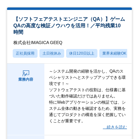
【ソフトフェアテストエンジニア（QA）】ゲーム
QAの高度な検証ノウハウを活用！／平均残業10
時間
株式会社IMAGICA GEEQ
正社員採用
土日祝休み
休日120日以上
業界未経験OK
産
～システム開発の経験を活かし、QAのス
ペシャリストへとステップアップできる環
業務内容
境です！～
ソフトウェアテストの役割は、仕様書に基
づいた動作確認だけではありません。
特にWebアプリケーションの検証では、シ
ステム全体の動きを確認するため、実務を
通じてプロダクトの構造を深く把握してい
くことが重要です。
…続きを読む