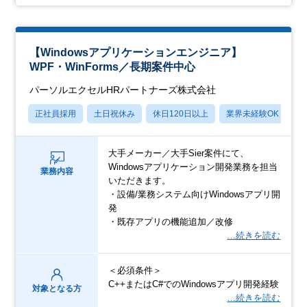
【Windowsアプリケーションエンジニア】
WPF・WinForms／長期案件中心
パーソルエクセルHRパートナーズ株式会社
正社員採用
土日祝休み
休日120日以上
業界未経験OK
月
大手メーカー／大手Sier案件にて、
Windowsアプリケーション開発業務を担当
業務内容
いただきます。
・設備/業務システム向けWindowsアプリ開
発
・既存アプリの機能追加／改修
…続きを読む
＜必須条件＞
C++またはC#でのWindowsアプリ開発経験
対象となる方
…続きを読む