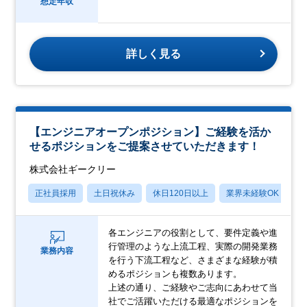
想定年収
詳しく見る
【エンジニアオープンポジション】ご経験を活か
せるポジションをご提案させていただきます！
株式会社ギークリー
正社員採用
土日祝休み
休日120日以上
業界未経験OK
産
各エンジニアの役割として、要件定義や進
行管理のような上流工程、実際の開発業務
業務内容
を行う下流工程など、さまざまな経験が積
めるポジションも複数あります。
上述の通り、ご経験やご志向にあわせて当
社でご活躍いただける最適なポジションを