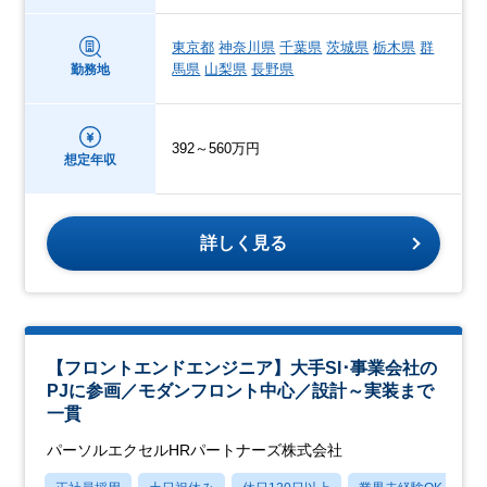
東京都
神奈川県
千葉県
茨城県
栃木県
群
馬県
山梨県
長野県
勤務地
392～560万円
想定年収
詳しく見る
【フロントエンドエンジニア】大手SI･事業会社の
PJに参画／モダンフロント中心／設計～実装まで
一貫
パーソルエクセルHRパートナーズ株式会社