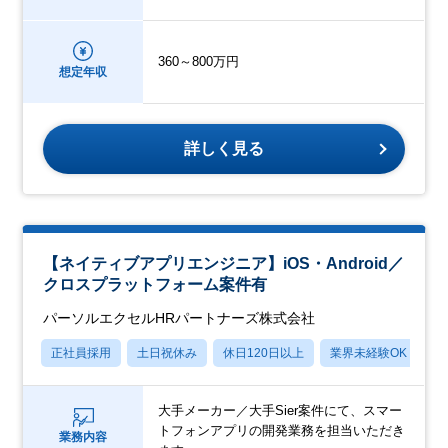
360～800万円
想定年収
詳しく見る
【ネイティブアプリエンジニア】iOS・Android／
クロスプラットフォーム案件有
パーソルエクセルHRパートナーズ株式会社
正社員採用
土日祝休み
休日120日以上
業界未経験OK
月
大手メーカー／大手Sier案件にて、スマー
トフォンアプリの開発業務を担当いただき
業務内容