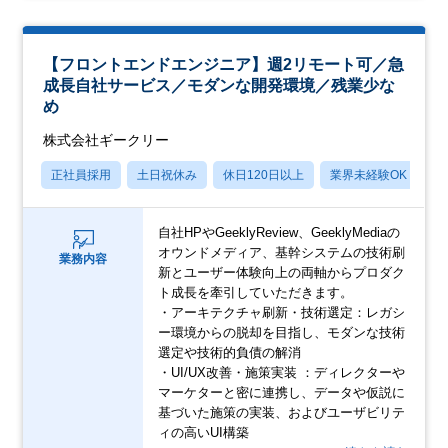
【フロントエンドエンジニア】週2リモート可／急
成長自社サービス／モダンな開発環境／残業少な
め
株式会社ギークリー
正社員採用
土日祝休み
休日120日以上
業界未経験OK
産
自社HPやGeeklyReview、GeeklyMediaの
オウンドメディア、基幹システムの技術刷
業務内容
新とユーザー体験向上の両軸からプロダク
ト成長を牽引していただきます。
・アーキテクチャ刷新・技術選定：レガシ
ー環境からの脱却を目指し、モダンな技術
選定や技術的負債の解消
・UI/UX改善・施策実装 ：ディレクターや
マーケターと密に連携し、データや仮説に
基づいた施策の実装、およびユーザビリテ
ィの高いUI構築