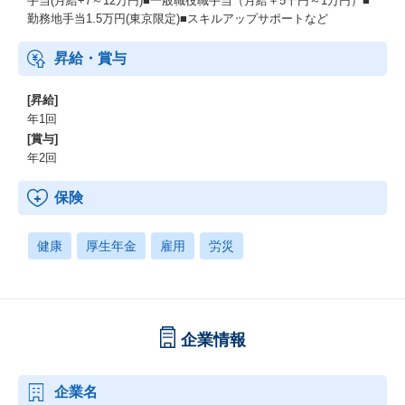
手当(月給+7～12万円)■一般職役職手当（月給＋5千円～1万円）■
勤務地手当1.5万円(東京限定)■スキルアップサポートなど
昇給・賞与
[昇給]
年1回
[賞与]
年2回
保険
健康
厚生年金
雇用
労災
企業情報
企業名