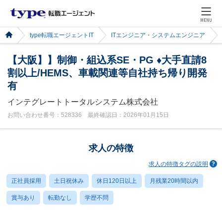
MENU
type転職エージェントIT
ITエンジニア・システムエンジニア
【大阪】】制御・組込系SE・PG ♦大手直請8
割以上/HEMS、車載関連等自社持ち帰り開発
有
インテグレートトータルシステム株式会社
お問い合わせ番号：528336 最終確認日：2026年01月15日
求人の特徴
求人の特徴タグの説明
正社員採用
土日祝休み
休日120日以上
月残業20時間以内
賞与あり
転勤なし
学歴不問