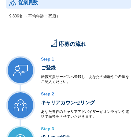
従業員数
◆制御系システムサービス
＜移動体通信制御開発＞
9,806名 （平均年齢：35歳）
・移動体通信端末
・交換機・基地局システム
＜産業用制御開発＞
・家電機器制御
応募の流れ
・工場制御
＜社会・公共制御開発＞
・衛星・航空制御
Step.1
・交通機関・車輌制御
ご登録
・ビル・店舗設備制御
・電力・エネルギー制御
転職支援サービスへ登録し、あなたの経歴やご希望を
ご記入ください。
・通信インフラ制御
＜半導体等ハードウェア開発＞
Step.2
・LSI・FPGA設計
・電子回路設計・生産
キャリアカウンセリング
あなた専任のキャリアアドバイザーがオンラインや電
◆アウトソーシングサービス
話で面談をさせていただきます。
＜システム運用保守サービス＞
・業務運用
Step.3
・オペレーション