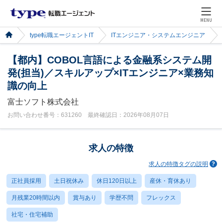
MENU
type転職エージェントIT
ITエンジニア・システムエンジニア
【都内】COBOL言語による金融系システム開
発(担当)／スキルアップ×ITエンジニア×業務知
識の向上
富士ソフト株式会社
お問い合わせ番号：631260 最終確認日：2026年08月07日
求人の特徴
求人の特徴タグの説明
正社員採用
土日祝休み
休日120日以上
産休・育休あり
月残業20時間以内
賞与あり
学歴不問
フレックス
社宅・住宅補助