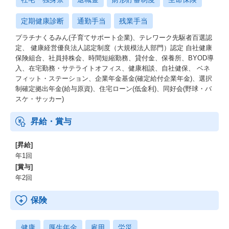
定期健康診断
通勤手当
残業手当
プラチナくるみん(子育てサポート企業)、テレワーク先駆者百選認
定、 健康経営優良法人認定制度（大規模法人部門）認定 自社健康
保険組合、社員持株会、時間短縮勤務、貸付金、保養所、BYOD導
入、在宅勤務・サテライトオフィス、健康相談、自社健保、 ベネ
フィット・ステーション、企業年金基金(確定給付企業年金)、選択
制確定拠出年金(給与原資)、住宅ローン(低金利)、同好会(野球・バ
スケ・サッカー)
昇給・賞与
[昇給]
年1回
[賞与]
年2回
保険
健康
厚生年金
雇用
労災