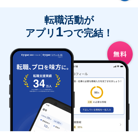
転職活動が
1
アプリ
つで完結！