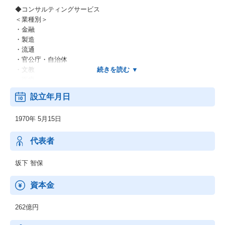
◆コンサルティングサービス
＜業種別＞
・金融
・製造
・流通
・官公庁・自治体
・文教
・医療
・他
設立年月日
＜業務別＞
・EC
1970年 5月15日
・CRM
・SFA
・SCM
代表者
・ERP
・WEB
坂下 智保
・他
＜IT基盤、ネットワーク＞
資本金
・ネットワーク
・セキュリティ
262億円
・先端IT
・ミドルウェア