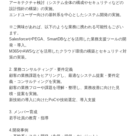
アーキテクチャ検討（システム全体の構成やセキュリティなどの
設計指針の構築）の実施。
エンドユーザー向けの基幹系を中心としたシステム開発の実施。
※ご興味があれば、以下のような業務に携われる可能性もござい
ます。
SalesforceやPEGA、SmartDBなどを活用した業務支援ツールの開
発・導入。
M365やAWSなどを活用したクラウド環境の構築とセキュリティ対
策の実装。
2. 業務コンサルティング・要件定義
顧客の業務課題をヒアリングし、最適なシステム提案・要件定
義・コンサルティングを実施。
顧客の業務フローや課題を理解・整理し、業務改善に向けた見
積・提案を実施。
新技術の導入に向けたPoCや技術選定、導入支援
3. メンバー育成
若手社員の教育・指導
4.開発事例