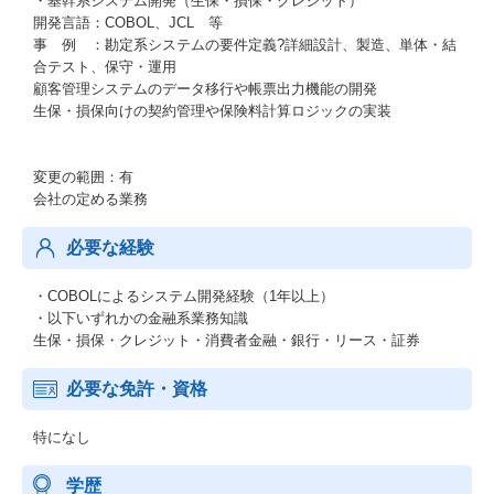
・基幹系システム開発（生保・損保・クレジット）
開発言語：COBOL、JCL 等
事 例 ：勘定系システムの要件定義?詳細設計、製造、単体・結
合テスト、保守・運用
顧客管理システムのデータ移行や帳票出力機能の開発
生保・損保向けの契約管理や保険料計算ロジックの実装
変更の範囲：有
会社の定める業務
必要な経験
・COBOLによるシステム開発経験（1年以上）
・以下いずれかの金融系業務知識
生保・損保・クレジット・消費者金融・銀行・リース・証券
必要な免許・資格
特になし
学歴