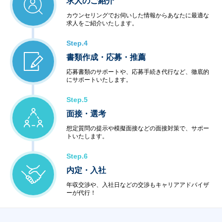
求人のご紹介
・ネットワーク管理
・ファシリティ管理
カウンセリングでお伺いした情報からあなたに最適な
・ヘルプデスク
求人をご紹介いたします。
＜インターネットサービス＞
・データセンター
Step.4
・ハウジング・ホスティング
書類作成・応募・推薦
・セキュリティ
＜教育サービス＞
応募書類のサポートや、応募手続き代行など、徹底的
にサポートいたします。
・システム運用サービス
・最新技術セミナー
Step.5
＜コンビニエンスサービス＞
・ハードウェア販売
面接・選考
・ソフトウェア販売
想定質問の提示や模擬面接などの面接対策で、サポー
トいたします。
Step.6
内定・入社
年収交渉や、入社日などの交渉もキャリアアドバイザ
ーが代行！