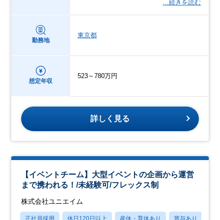
…続きを読む
東京都
勤務地
523～780万円
想定年収
詳しく見る
【イベントチーム】大型イベントの企画から運営
まで携われる！/未経験可/フレックス制
株式会社ユニエイム
正社員採用
休日120日以上
産休・育休あり
賞与あり
転