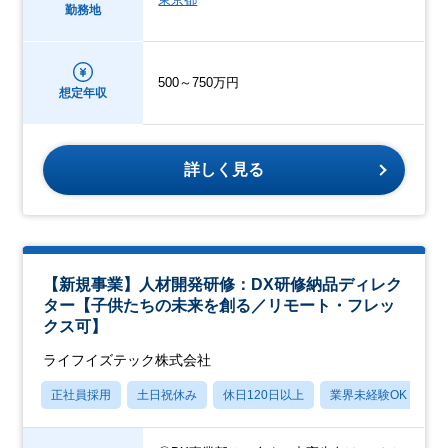
勤務地
500～750万円
想定年収
詳しく見る
【新規事業】人材開発研修：DX研修納品ディレク
ター【子供たちの未来を創る／リモート・フレッ
クス可】
ライフイズテック株式会社
正社員採用
土日祝休み
休日120日以上
業界未経験OK
賞