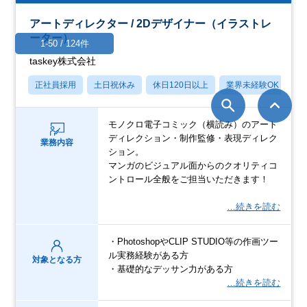
アートディレクター / 2Dデザイナー（イラストレ
ーター）
1-50 / 124件
taskey株式会社
正社員採用
土日祝休み
休日120日以上
業界未経験OK
産
モノクロ電子コミック（横読み）のアート
ディレクション・制作監修・表現ディレク
業務内容
ション。
マンガのビジュアル面からのクオリティコ
ントロール全般をご担当いただきます！
…続きを読む
・PhotoshopやCLIP STUDIO等の作画ツー
ル実務経験がある方
対象となる方
・基礎的なデッサン力がある方
…続きを読む