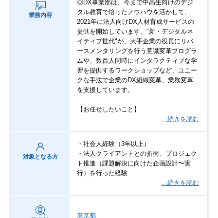
◎DX事業部は、今まで中高生向けのデジ
タル教育で培ったノウハウを活かして、
業務内容
2021年に法人向けDX人材育成サービスの
提供を開始しています。"新・デジタルネ
イティブ世代"が、大手企業の役員にリバ
ースメンタリングを行う意識変革プログラ
ムや、数百人同時にインタラクティブな学
習を提供するワークショップなど、ユニー
クな手法で企業のDX組織変革、業務変革
を支援しています。
【お任せしたいこと】
…続きを読む
・社会人経験（3年以上）
・法人クライアントとの折衝、プロジェク
対象となる方
ト推進（課題解決に向けた企画設計〜実
行）を行った経験
…続きを読む
東京都