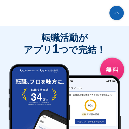
転職活動が
1
アプリ
つで完結！