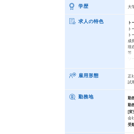
学歴
大
求人の特色
ト
ト
ト
成
現
等
ソ
■
雇用形態
正
デ
試
活
戦
ィ
勤務地
勤
勤
■
[変
M
会
て
お客
受
フ