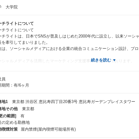
学 大学院
ーチライトについて
ーチライトについて
ーチライトは、日本でSNSが普及しはじめた2000年代に設立し、以来ソー
長を牽引してまいりました。
在は、ソーシャルメディアにおける企業の統合コミュニケーション設計、プロ
ーシャルメディアを活用したマーケティング支援事業を展開しております。
LINE公式アカウントコンサルティング事業
社員
ータ＆コミュニケーションプラットフォームであるLINEで、関わる全ての「
用期間：有/6ヶ月
者のコミュニケーションをより良くします。
略立案はもちろん、配信設計・配信設定・データ活用・レポーティングなどLI
ングをまるっとサポートしています。
務地1
東京都 渋谷区 恵比寿四丁目20番3号 恵比寿ガーデンプレイスタワー
務地その他
東京都
SNSプロモーション事業
更の範囲]
有
eta、X（Twitter）、LINEからAdTechパートナーとして得られる最新かつ
社の定める勤務地
、
様のビジネス課題を解決します。主要SNSだけではなく、TikTok、Pinterest
動喫煙対策
屋内禁煙(屋内喫煙可能場所有)
ォームの