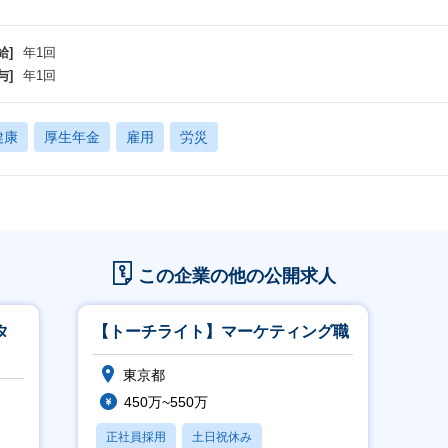
給]
年1回
与]
年1回
健康
厚生年金
雇用
労災
この企業の他の公開求人
タ
【トーチライト】マーケティング職
東京都
450万~550万
正社員採用
土日祝休み