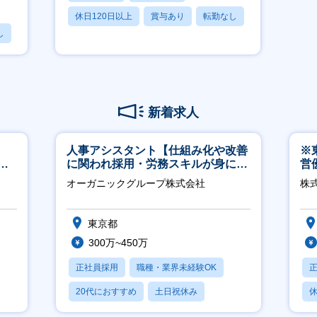
休日120日以上
賞与あり
転勤なし
し
新着求人
人事アシスタント【仕組み化や改善
※
サ
に関われ採用・労務スキルが身につ
営
／直
く環境／年商120億円超の事業会
有
オーガニックグループ株式会社
株
社】
東京都
300万~450万
正社員採用
職種・業界未経験OK
20代におすすめ
土日祝休み
休
休日120日以上
月