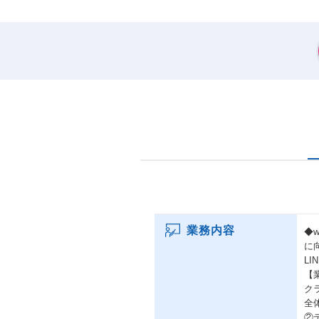
業務内容
◆
に
L
【
ク
全
②