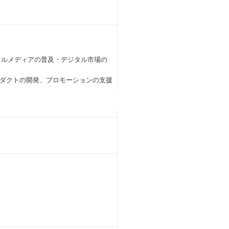
シャルメディアの普及・デジタル市場の
ダクトの開発、プロモーションの支援
人」に心が動く体験を提供し 企業と生
NE公式アカウントに関わるマーケテ
深い知見とAPIなどの技術をフルに活かし
、YouTubeなど様々なSNSプラット