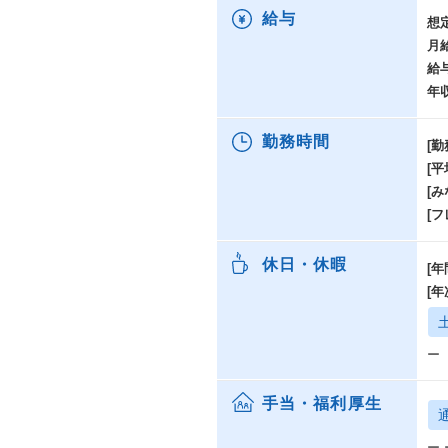
企
給与
想
す
月
給
ト
年
ト
◆
勤務時間
[勤
・
[
・
A
[み
[
◆
・
休日・休暇
[年
・
づ
[
◆
・
ー
・
手当・福利厚生
ー 