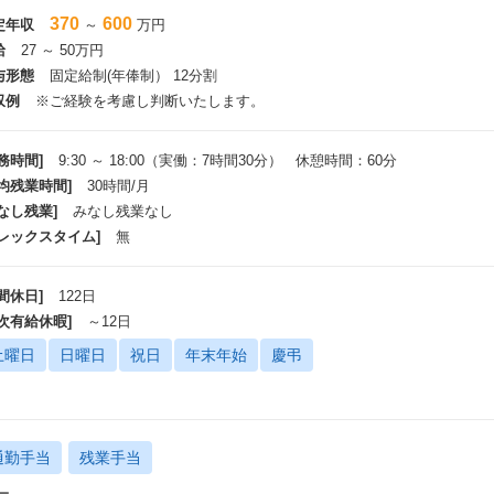
画立案・クリエイティブ制作・広告やアカウントの運用・分析・レポーティン
370
600
定年収
～
万円
。
給
27 ～ 50万円
与形態
固定給制(年俸制） 12分割
ーチライトの強み
収例
※ご経験を考慮し判断いたします。
ーチライトの強み
企業課題や目標に合わせた統合プロデュースができる
務時間]
9:30 ～ 18:00（実働：7時間30分） 休憩時間：60分
課題を解決するために、各企業に合わせた最適な施策・ツールのプロデュース
平均残業時間]
30時間/月
LINE公式アカウントのトータルサポートサービスである”TeLAS"、Hakuhodo
PIツールである”DialogOne®”などを用いて、ソリューションをアレンジ
なし残業]
みなし残業なし
フレックスタイム]
無
専門性の高いプロフェッショナル人材が在籍している
各プラットフォームの認定試験を受けた人材が課題解決の支援を行っています
間休日]
122日
Hakuhodo DY ONEグループとして提供するAPIツール、運用知見・広告
いたプロデュースや運用が可能です
年次有給休暇]
～12日
土曜日
日曜日
祝日
年末年始
慶弔
LINE、Meta、Xのパートナー企業ならではの技術力がある
パートナーとして、広告・媒体情報含め、最新のアップデート情報をいち早く
最新でAPIを活用した施策やβ機能等を提案することが可能です
通勤手当
残業手当
ー