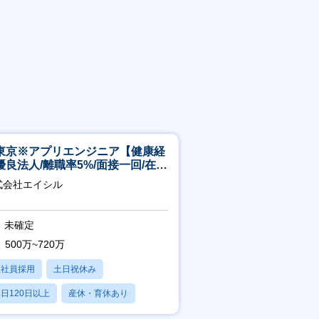
東京※アプリエンジニア【健康経
優良法人/離職率5%/面接一回/在宅
/完休2日/上流案件多数】
式会社エイシル
未確定
500万~720万
正社員採用
土日祝休み
日120日以上
産休・育休あり
残業20時間以内