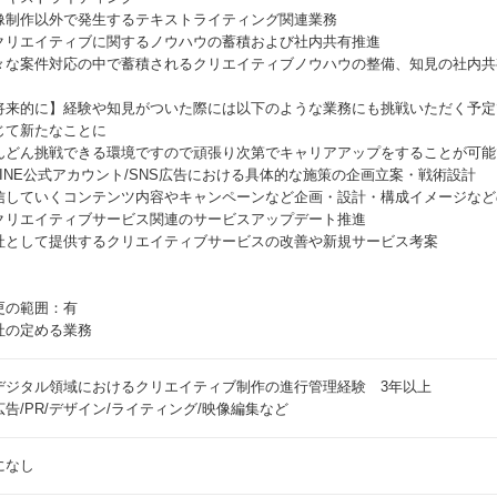
像制作以外で発生するテキストライティング関連業務
クリエイティブに関するノウハウの蓄積および社内共有推進
々な案件対応の中で蓄積されるクリエイティブノウハウの整備、知見の社内共
将来的に】経験や知見がついた際には以下のような業務にも挑戦いただく予定
じて新たなことに
んどん挑戦できる環境ですので頑張り次第でキャリアアップをすることが可能
LINE公式アカウント/SNS広告における具体的な施策の企画立案・戦術設計
信していくコンテンツ内容やキャンペーンなど企画・設計・構成イメージなど
クリエイティブサービス関連のサービスアップデート推進
社として提供するクリエイティブサービスの改善や新規サービス考案
更の範囲：有
社の定める業務
デジタル領域におけるクリエイティブ制作の進行管理経験 3年以上
広告/PR/デザイン/ライティング/映像編集など
になし