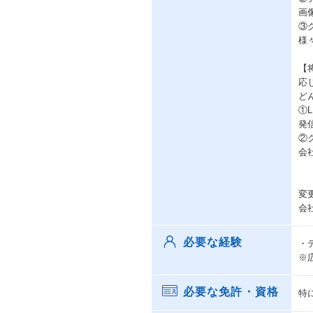
画
③
様
【
応
ど
①
発
②
会
変
会
必要な経験
・
※
必要な免許・資格
特