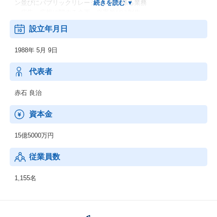
ン並びにパブリックリレーションズに係る業務
・広告、広報に関する企画・立案並びに制作
など
設立年月日
様々なプロモーションプラットフォームやMaaSなどのサービスを
1988年 5月 9日
開発運営するほか、首都圏を中心とした壮大なリアルプラットフ
ォームにユーザーの移動・消費などを起点とするデータやデジタ
ルを活用する取組みを行っており、DXソリューションにおいても
代表者
独自の存在感を創り出していきます。
同社は「JR東日本というインフラから、いかに収益を生み出す
赤石 良治
か？」を追及する、戦略企業です。
資本金
15億5000万円
従業員数
1,155名