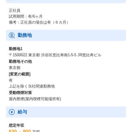
正社員
試用期間：有/6ヶ月
備考：正社員の場合は有（６カ月）
勤務地
勤務地1
〒1500022 東京都 渋谷区恵比寿南1-5-5 JR恵比寿ビル
勤務地その他
東京都
[変更の範囲]
有
上記を除く当社関連勤務地
受動喫煙対策
屋内禁煙(屋内喫煙可能場所有)
給与
想定年収
630
900
～
万円