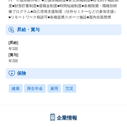
円 ※適用条件有）■介護休職制度■育児休職制度■在宅利子補給制
度■財形貯蓄制度■退職金制度■時間短縮制度■各種階層・職種別研
修プログラム■自己啓発支援制度（社外セミナーなどの参加支援）
■リモートワーク相談可■各種提携スポーツ施設■屋内全面禁煙
昇給・賞与
[昇給]
年1回
[賞与]
年2回
保険
健康
厚生年金
雇用
労災
企業情報