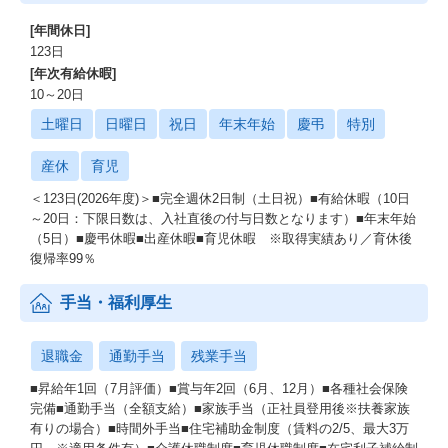
[年間休日]
123日
[年次有給休暇]
10～20日
土曜日
日曜日
祝日
年末年始
慶弔
特別
産休
育児
＜123日(2026年度)＞■完全週休2日制（土日祝）■有給休暇（10日
～20日：下限日数は、入社直後の付与日数となります）■年末年始
（5日）■慶弔休暇■出産休暇■育児休暇 ※取得実績あり／育休後
復帰率99％
手当・福利厚生
退職金
通勤手当
残業手当
■昇給年1回（7月評価）■賞与年2回（6月、12月）■各種社会保険
完備■通勤手当（全額支給）■家族手当（正社員登用後※扶養家族
有りの場合）■時間外手当■住宅補助金制度（賃料の2/5、最大3万