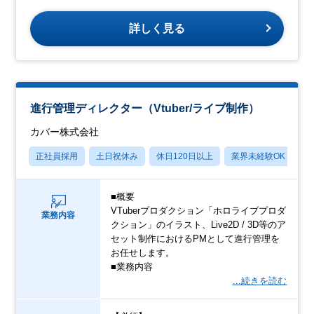
詳しく見る
進行管理ディレクター（Vtuber/ライブ制作）
カバー株式会社
正社員採用
土日祝休み
休日120日以上
業界未経験OK
産
■概要
VTuberプロダクション「ホロライブプロダ
業務内容
クション」のイラスト、Live2D / 3D等のア
セット制作におけるPMとして進行管理を
お任せします。
■業務内容
…続きを読む