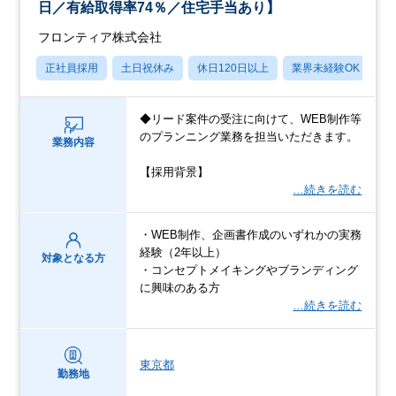
日／有給取得率74％／住宅手当あり】
フロンティア株式会社
正社員採用
土日祝休み
休日120日以上
業界未経験OK
産
◆リード案件の受注に向けて、WEB制作等
のプランニング業務を担当いただきます。
業務内容
【採用背景】
…続きを読む
・WEB制作、企画書作成のいずれかの実務
経験（2年以上）
対象となる方
・コンセプトメイキングやブランディング
に興味のある方
…続きを読む
東京都
勤務地