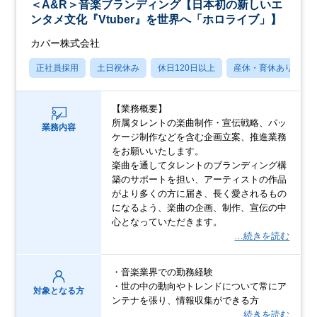
＜A&R＞音楽ブランディング【日本初の新しいエ
ンタメ文化『Vtuber』を世界へ「ホロライブ」】
カバー株式会社
正社員採用
土日祝休み
休日120日以上
産休・育休あり
【業務概要】
所属タレントの楽曲制作・宣伝戦略、パッ
業務内容
ケージ制作などを含む企画立案、推進業務
をお願いいたします。
楽曲を通してタレントのブランディング構
築のサポートを担い、アーティストの作品
がより多くの方に届き、長く愛されるもの
になるよう、楽曲の企画、制作、宣伝の中
心となっていただきます。
…続きを読む
・音楽業界での勤務経験
・世の中の動向やトレンドについて常にア
対象となる方
ンテナを張り、情報収集ができる方
…続きを読む