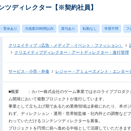
ンツディレクター【※契約社員】
・育休あり
月残業20時間以内
賞与あり
転勤なし
学歴不問
フ
クリエイティブ（広告・メディア・イベント・ファッション）
クリエイティブディレクター・アートディレクター・進行管理
サービス・小売・外食
レジャー・アミューズメント・エンター
■概要 ：カバー株式会社のゲーム事業ではホロライブプロダク
ム開発において複数プロジェクトが進行しています。
事業として立ち上げ期であるため業務領域は多岐にわたり、本ポ
れず、ディレクション・運用・世界観監修・社内外との調整など
わっていただけるコンテンツディレクターを募集。
プロジェクトを円滑に前へ進める中核として活躍していただきま