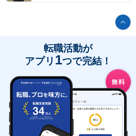
転職活動が
1
アプリ
つで完結！