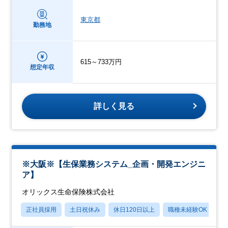
東京都
勤務地
615～733万円
想定年収
詳しく見る
※大阪※【生保業務システム_企画・開発エンジニ
ア】
オリックス生命保険株式会社
正社員採用
土日祝休み
休日120日以上
職種未経験OK
産