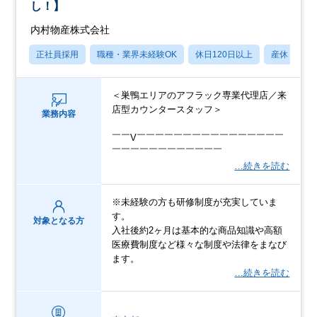
し！】
内村物産株式会社
正社員採用
職種・業界未経験OK
休日120日以上
産休・育休
＜巣鴨エリアのアフラック専業代理店／来
店型カウンタースタッフ＞
業務内容
￣￣V￣￣￣￣￣￣￣￣￣￣￣￣￣￣￣￣
￣￣￣￣￣￣￣￣￣￣￣￣
…続きを読む
※未経験の方も研修制度が充実していま
す。
対象となる方
入社後約2ヶ月は基本的な商品知識や高額
医療費制度など様々な制度や法律をまなび
ます。
…続きを読む