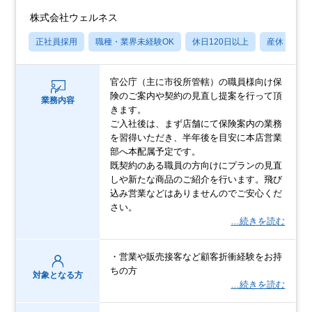
株式会社ウェルネス
正社員採用
職種・業界未経験OK
休日120日以上
産休・育休
官公庁（主に市役所管轄）の職員様向け保
険のご案内や契約の見直し提案を行って頂
業務内容
きます。
ご入社後は、まず店舗にて保険案内の業務
を習得いただき、半年後を目安に本店営業
部へ本配属予定です。
既契約のある職員の方向けにプランの見直
しや新たな商品のご紹介を行います。飛び
込み営業などはありませんのでご安心くだ
さい。
…続きを読む
・営業や販売接客など顧客折衝経験をお持
ちの方
対象となる方
…続きを読む