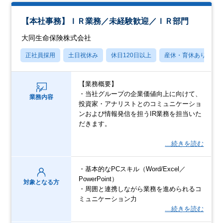
【本社事務】ＩＲ業務／未経験歓迎／ＩＲ部門
大同生命保険株式会社
正社員採用
土日祝休み
休日120日以上
産休・育休あり
【業務概要】
・当社グループの企業価値向上に向けて、
業務内容
投資家・アナリストとのコミュニケーショ
ンおよび情報発信を担うIR業務を担当いた
だきます。
…続きを読む
・基本的なPCスキル（Word/Excel／
PowerPoint）
対象となる方
・周囲と連携しながら業務を進められるコ
ミュニケーション力
…続きを読む