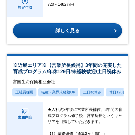
720～1482万円
想定年収
詳しく見る
※近畿エリア※【営業所長候補】3年間の充実した
育成プログラム/年休129日/未経験歓迎/土日祝休み
富国生命保険相互会社
正社員採用
職種・業界未経験OK
土日祝休み
休日120日以上
★入社約2年後に営業所長補佐、3年間の育
成プログラム修了後、営業所長というキャ
業務内容
リアを目指していただきます。
【1】基礎研修（通算3ヶ月間）：