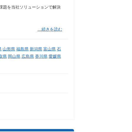
営課題を当社ソリューションで解決
…続きを読む
県
山形県
福島県
新潟県
富山県
石
取県
岡山県
広島県
香川県
愛媛県