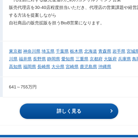
販売代理店を30-40店程度担当いただき、代理店の営業課題や経
する方法を提案しながら
自社商品の販売拡販を担うBtoB営業になります。
東京都
神奈川県
埼玉県
千葉県
栃木県
北海道
青森県
岩手県
宮城
川県
福井県
長野県
静岡県
愛知県
三重県
京都府
大阪府
兵庫県
鳥
高知県
福岡県
長崎県
大分県
宮崎県
鹿児島県
沖縄県
641～755万円
詳しく見る