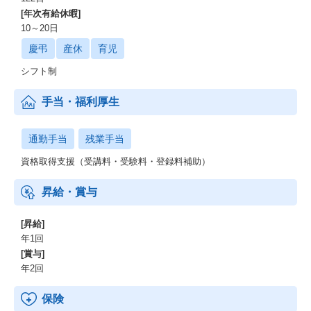
[年次有給休暇]
10～20日
慶弔
産休
育児
シフト制
手当・福利厚生
通勤手当
残業手当
資格取得支援（受講料・受験料・登録料補助）
昇給・賞与
[昇給]
年1回
[賞与]
年2回
保険