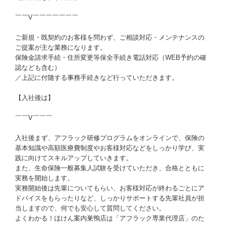
￣￣V￣￣￣￣￣￣￣
ご新規・既契約のお客様を問わず、ご相談対応・メンテナンスの
ご提案が主な業務になります。
保険金請求手続・住所変更等保全手続き電話対応（WEB予約の確
認なども含む）
／上記に付随する事務手続きなど行っていただきます。
【入社後は】
￣￣V￣￣￣
入社後まず、アフラック研修プログラムをオンラインで、保険の
基本知識や高額医療費制度やお客様対応などをしっかり学び、実
践に向けてスキルアップしていきます。
また、生命保険一般募集人試験を受けていただき、合格とともに
実務を開始します。
実務開始後は先輩についてもらい、お客様対応が終わるごとにア
ドバイスをもらったりなど、しっかりサポートする先輩社員が担
当しますので、何でも安心して質問してください。
よくわかる！ほけん案内巣鴨店は「アフラック専業代理店」のた