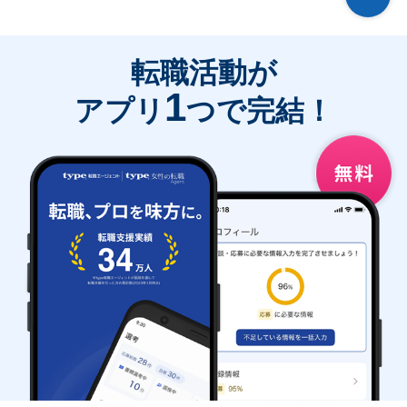
転職活動が
1
アプリ
つで完結！