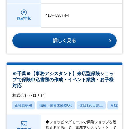
418～598万円
想定年収
詳しく見る
※千葉※【事務アシスタント】来店型保険ショッ
プで保険申込書類の作成・イベント業務・お子様
対応
株式会社ゼロナビ
正社員採用
職種・業界未経験OK
休日120日以上
月残業20
◆ショッピングモールで保険ショップを運
営する同店にて、事務アシスタントとして