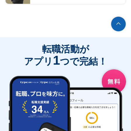
転職活動が
1
アプリ
つで完結！