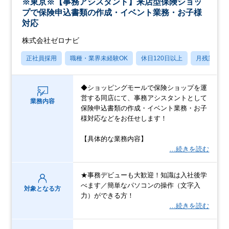
※東京※【事務アシスタント】来店型保険ショッ
プで保険申込書類の作成・イベント業務・お子様
対応
株式会社ゼロナビ
正社員採用
職種・業界未経験OK
休日120日以上
月残業20
◆ショッピングモールで保険ショップを運
営する同店にて、事務アシスタントとして
業務内容
保険申込書類の作成・イベント業務・お子
様対応などをお任せします！
【具体的な業務内容】
…続きを読む
★事務デビューも大歓迎！知識は入社後学
べます／簡単なパソコンの操作（文字入
対象となる方
力）ができる方！
…続きを読む