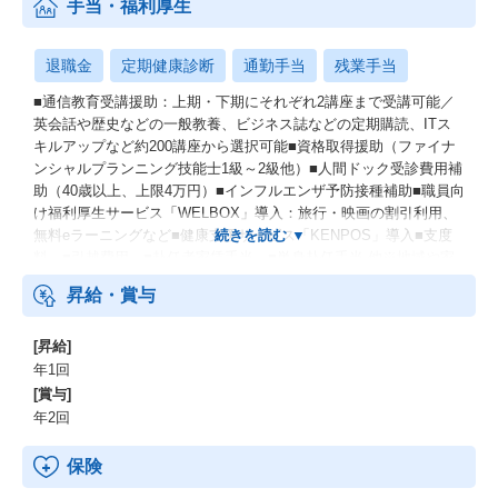
手当・福利厚生
退職金
定期健康診断
通勤手当
残業手当
■通信教育受講援助：上期・下期にそれぞれ2講座まで受講可能／
英会話や歴史などの一般教養、ビジネス誌などの定期購読、ITス
キルアップなど約200講座から選択可能■資格取得援助（ファイナ
ンシャルプランニング技能士1級～2級他）■人間ドック受診費用補
助（40歳以上、上限4万円）■インフルエンザ予防接種補助■職員向
け福利厚生サービス「WELBOX」導入：旅行・映画の割引利用、
無料eラーニングなど■健康支援サービス「KENPOS」導入■支度
料 ■引越費用 ■赴任者家賃手当 ■単身赴任手当 他※地域や家
族帯同・単身赴任などにより65,000円～150,000円/月
昇給・賞与
[昇給]
年1回
[賞与]
年2回
保険