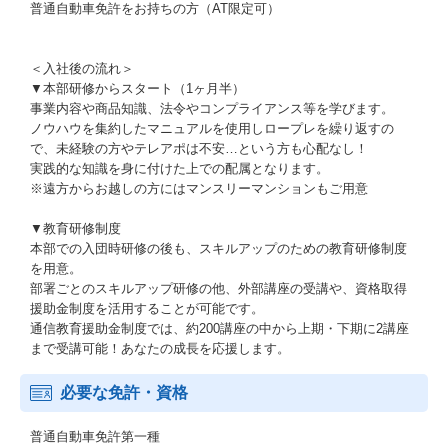
普通自動車免許をお持ちの方（AT限定可）
＜入社後の流れ＞
▼本部研修からスタート（1ヶ月半）
事業内容や商品知識、法令やコンプライアンス等を学びます。
ノウハウを集約したマニュアルを使用しロープレを繰り返すの
で、未経験の方やテレアポは不安…という方も心配なし！
実践的な知識を身に付けた上での配属となります。
※遠方からお越しの方にはマンスリーマンションもご用意
▼教育研修制度
本部での入団時研修の後も、スキルアップのための教育研修制度
を用意。
部署ごとのスキルアップ研修の他、外部講座の受講や、資格取得
援助金制度を活用することが可能です。
通信教育援助金制度では、約200講座の中から上期・下期に2講座
まで受講可能！あなたの成長を応援します。
必要な免許・資格
普通自動車免許第一種