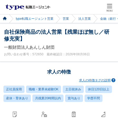
MENU
type転職エージェント営業
営業
法人営業
金融（銀行
自社保険商品の法人営業【残業ほぼ無し／研
修充実】
一般財団法人あんしん財団
お問い合わせ番号：572650 最終確認日：2026年08月06日
求人の特徴
求人の特徴タグの説明
正社員採用
職種・業界未経験OK
土日祝休み
休日120日以上
産休・育休あり
月残業20時間以内
賞与あり
学歴不問