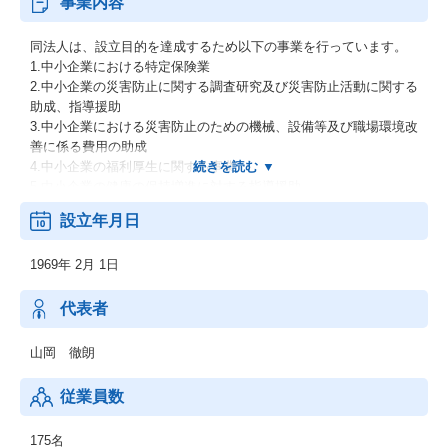
事業内容
同法人は、設立目的を達成するため以下の事業を行っています。
1.中小企業における特定保険業
2.中小企業の災害防止に関する調査研究及び災害防止活動に関する
助成、指導援助
3.中小企業における災害防止のための機械、設備等及び職場環境改
善に係る費用の助成
4.中小企業の福利厚生に関する事業
5.中小企業の健康の保持増進に対する指導援助
6.中小企業の職場環境改善に対する指導援助
設立年月日
7.広報誌の発行
8.損害保険代理業及び生命保険の募集に関する業務（認可特定保険
1969年 2月 1日
業者等に関する命令第62条に規定するものに限る。）
9.前各号の事業に付帯する事業
代表者
山岡 徹朗
従業員数
175名