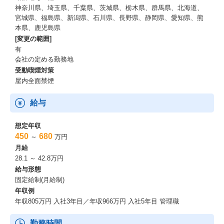
神奈川県、埼玉県、千葉県、茨城県、栃木県、群馬県、北海道、
宮城県、福島県、新潟県、石川県、長野県、静岡県、愛知県、熊
本県、鹿児島県
[変更の範囲]
有
会社の定める勤務地
受動喫煙対策
屋内全面禁煙
給与
想定年収
450
680
～
万円
月給
28.1 ～ 42.8万円
給与形態
固定給制(月給制)
年収例
年収805万円 入社3年目／年収966万円 入社5年目 管理職
勤務時間