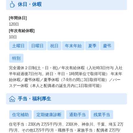
休日・休暇
[年間休日]
120日
[年次有給休暇]
10日
土曜日
日曜日
祝日
年末年始
夏季
慶弔
特別
完全週休２日制(土・日・祝)／年次有給休暇（入社時3日付与 入社
半年経過後7日付与。終日・半日・1時間単位で取得可能） 年末年
始休暇／慶弔休暇／夏季休暇（7‐9月の間に3日取得可能）／バー
スデー休暇（本人と配偶者の誕生月内に1日取得可能）
手当・福利厚生
住宅補助
定期健康診断
通勤手当
残業手当
住宅手当：23区内 2万5千円/月、23区外、神奈川、千葉、埼玉 2万
円/月、その他1万5千円/月・職務手当・家族手当：配偶者 2万円/