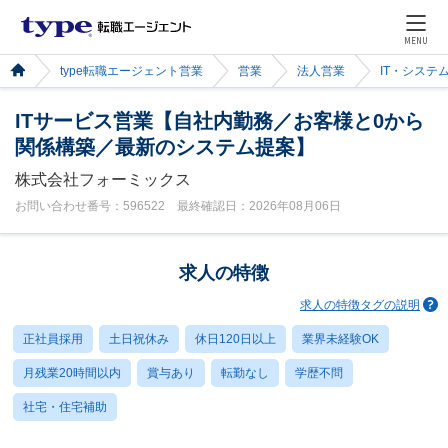
MENU
type転職エージェント営業
営業
法人営業
IT・システ
ITサービス営業【自社内勤務／お客様と0から
関係構築／最新のシステム提案】
株式会社フォーミックス
お問い合わせ番号：596522 最終確認日：2026年08月06日
求人の特徴
求人の特徴タグの説明
正社員採用
土日祝休み
休日120日以上
業界未経験OK
月残業20時間以内
賞与あり
転勤なし
学歴不問
社宅・住宅補助