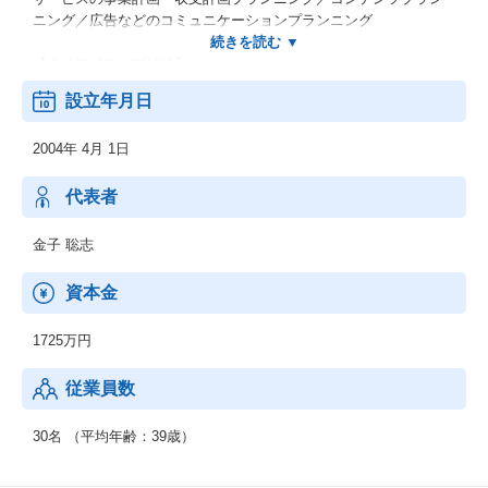
ニング／広告などのコミュニケーションプランニング
【クリエイティブ領域】
ECをはじめとするWEBサイトデザイン／WEBサイトコンテンツ
設立年月日
のコピーライティング／ロゴマークなどのV.Iデザイン／バナー、
ランディングページなどのデザイン＆コピーライティング／紙媒
2004年 4月 1日
体のグラフィックデザイン／撮影やイラストレーションの制作／
動画制作／CSM構築
代表者
【システム開発領域】
ECサイト構築／業務システム開発／CMS組み込み／サーバー構築
金子 聡志
／コミュニティサイト構築／スマホアプリ開発
資本金
【サポート領域】
24時間365日のサーバー監視／フルフィルメントのECサイト運用
1725万円
／コンテンツ更新運用／アクセスレポート・分析／技術サポート
を行うコールセンター
従業員数
30名 （平均年齢：39歳）