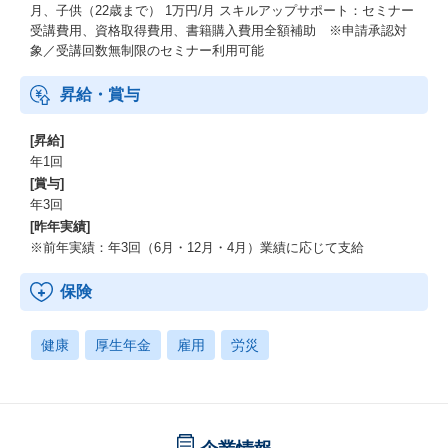
月、子供（22歳まで） 1万円/月 スキルアップサポート：セミナー
受講費用、資格取得費用、書籍購入費用全額補助 ※申請承認対
象／受講回数無制限のセミナー利用可能
昇給・賞与
[昇給]
年1回
[賞与]
年3回
[昨年実績]
※前年実績：年3回（6月・12月・4月）業績に応じて支給
保険
健康
厚生年金
雇用
労災