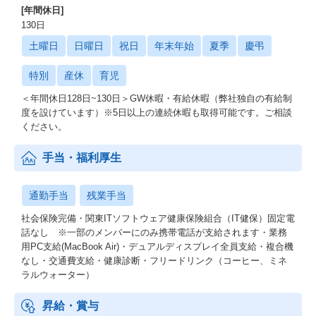
[年間休日]
130日
土曜日
日曜日
祝日
年末年始
夏季
慶弔
特別
産休
育児
＜年間休日128日~130日＞GW休暇・有給休暇（弊社独自の有給制
度を設けています）※5日以上の連続休暇も取得可能です。ご相談
ください。
手当・福利厚生
通勤手当
残業手当
社会保険完備・関東ITソフトウェア健康保険組合（IT健保）固定電
話なし ※⼀部のメンバーにのみ携帯電話が⽀給されます・業務
用PC支給(MacBook Air)・デュアルディスプレイ全員⽀給・複合機
なし・交通費支給・健康診断・フリードリンク（コーヒー、ミネ
ラルウォーター）
昇給・賞与