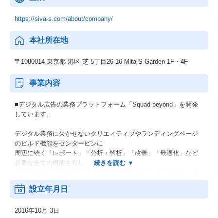
https://siva-s.com/about/company/
本社所在地
〒1080014 東京都 港区 芝 5丁目26-16 Mita S-Garden 1F・4F
事業内容
■デジタル広告の業務プラットフォーム「Squad beyond」を開発
しています。
デジタル業務に欠かせないクリエィティブやランディングページ
のビルド機能をセンターピンに
周辺に続く「レポート」「分析・解析」「改善」「最適化」など
必要な全ての機能を有し
全てが連動して自動的に設定や改善が動き出すことで効率化を実
現するプラットフォームです。
設立年月日
現ユーザー全体で、数百社・数千人のユーザーがSquad beyondの
利用を通し
2016年10月 3日
・100万ページ超のランディングページ制作