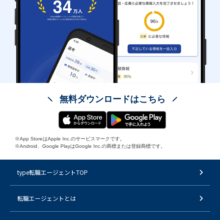
無料ダウンロードはこちら
※App StoreはApple Inc.のサービスマークです。
※Android、Google PlayはGoogle Inc.の商標または登録商標です。
type転職エージェントTOP
転職エージェントとは