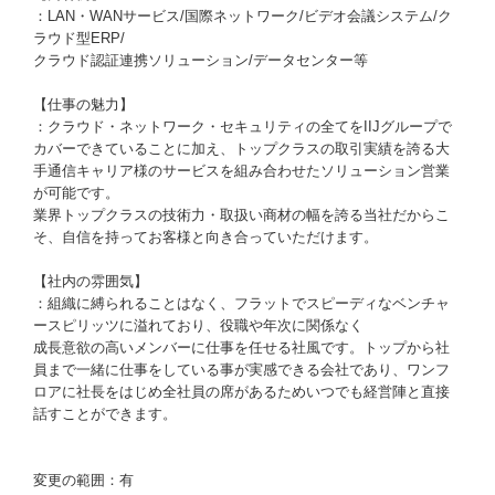
：LAN・WANサービス/国際ネットワーク/ビデオ会議システム/ク
ラウド型ERP/
クラウド認証連携ソリューション/データセンター等
【仕事の魅力】
：クラウド・ネットワーク・セキュリティの全てをIIJグループで
カバーできていることに加え、トップクラスの取引実績を誇る大
手通信キャリア様のサービスを組み合わせたソリューション営業
が可能です。
業界トップクラスの技術力・取扱い商材の幅を誇る当社だからこ
そ、自信を持ってお客様と向き合っていただけます。
【社内の雰囲気】
：組織に縛られることはなく、フラットでスピーディなベンチャ
ースピリッツに溢れており、役職や年次に関係なく
成長意欲の高いメンバーに仕事を任せる社風です。トップから社
員まで一緒に仕事をしている事が実感できる会社であり、ワンフ
ロアに社長をはじめ全社員の席があるためいつでも経営陣と直接
話すことができます。
変更の範囲：有