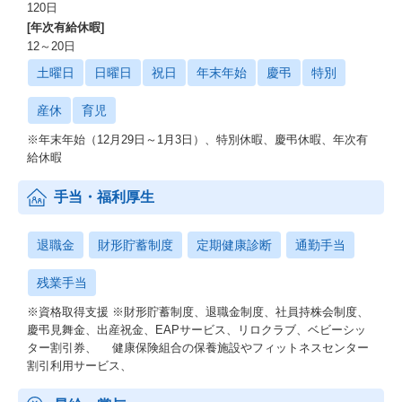
120日
[年次有給休暇]
12～20日
土曜日
日曜日
祝日
年末年始
慶弔
特別
産休
育児
※年末年始（12月29日～1月3日）、特別休暇、慶弔休暇、年次有
給休暇
手当・福利厚生
退職金
財形貯蓄制度
定期健康診断
通勤手当
残業手当
※資格取得支援 ※財形貯蓄制度、退職金制度、社員持株会制度、
慶弔見舞金、出産祝金、EAPサービス、リロクラブ、ベビーシッ
ター割引券、 健康保険組合の保養施設やフィットネスセンター
割引利用サービス、