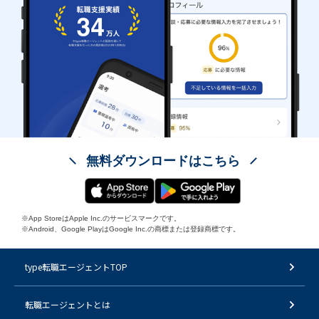
無料ダウンロードはこちら
※App StoreはApple Inc.のサービスマークです。
※Android、Google PlayはGoogle Inc.の商標または登録商標です。
type転職エージェントTOP
転職エージェントとは