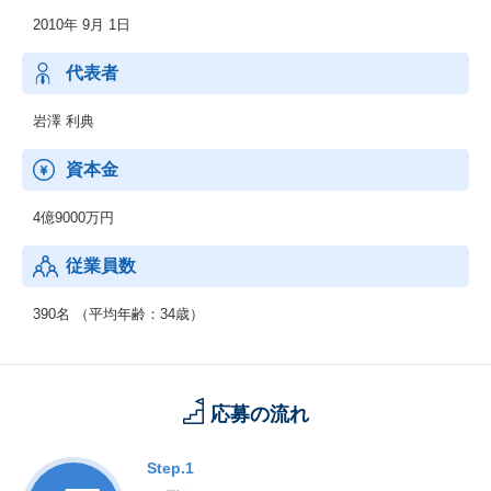
2010年 9月 1日
【グローバルソリューション】
海外拠点の開設に必要となるITインフラをワンストップで提供す
るパッケージサービス「海外拠点開設パック」や、国際インター
代表者
ネットVPNサービスなど、自社含め自社グループの提供するサー
ビスやなどを海外でもシームレスに提供。
岩澤 利典
【IIJグループソリューション】
資本金
自社グループが手掛けるクラウドソリューションやセキュリティ
ソリューション、リモートアクセスソリューションなどを提供。
4億9000万円
【ネットワークソリューション】
従業員数
ネットワークの設計、構築、導入、運用までをワンストップで提
供するほか、これらのトータルなアウトソーシングを可能にする
「ネットワーク・アウトソーシング・サービス」などを提供。
390名 （平均年齢：34歳）
応募の流れ
Step.1