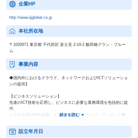
企業HP
http://www.iijglobal.co.jp
本社所在地
〒1020071 東京都 千代田区 富士見 2-10-2 飯田橋グラン・ブルー
ム
事業内容
◆国内外におけるクラウド、ネットワークおよびICTソリューショ
ンの提供】
【ビジネスソリューション】
先進のICT技術を応用し、ビジネスに必要な業務環境を包括的に提
供。
ビデオ会議やWeb会議、インスタントメッセージ、プレゼンス機
能など最適な方法で、専用端末やPC、スマートフォンなど最適な
デバイスからいつでもどこからでも必要な相手とスムーズなコラ
設立年月日
ボレーションを可能とするシステムなどがある。