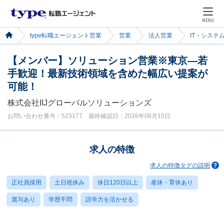
MENU
type転職エージェント営業
営業
法人営業
IT・システ
【メンバー】ソリューション営業※東京―若
手歓迎！最新技術領域を含めた幅広い提案が
可能！
株式会社IIJグローバルソリューションズ
お問い合わせ番号：523177 最終確認日：2026年08月10日
求人の特徴
求人の特徴タグの説明
正社員採用
土日祝休み
休日120日以上
産休・育休あり
賞与あり
学歴不問
語学力を活かせる