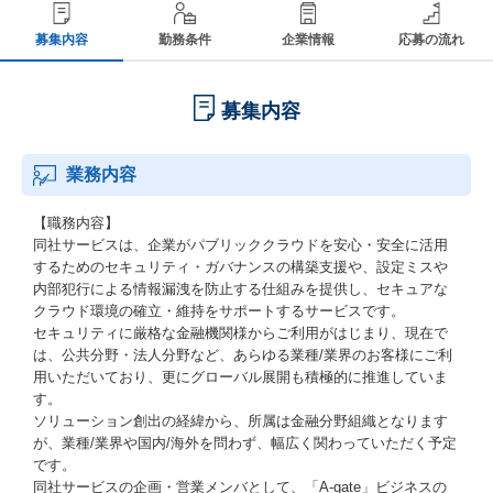
募集内容
勤務条件
企業情報
応募の流れ
募集内容
業務内容
【職務内容】
同社サービスは、企業がパブリッククラウドを安心・安全に活用
するためのセキュリティ・ガバナンスの構築支援や、設定ミスや
内部犯行による情報漏洩を防止する仕組みを提供し、セキュアな
クラウド環境の確立・維持をサポートするサービスです。
セキュリティに厳格な金融機関様からご利用がはじまり、現在で
は、公共分野・法人分野など、あらゆる業種/業界のお客様にご利
用いただいており、更にグローバル展開も積極的に推進していま
す。
ソリューション創出の経緯から、所属は金融分野組織となります
が、業種/業界や国内/海外を問わず、幅広く関わっていただく予定
です。
同社サービスの企画・営業メンバとして、「A-gate」ビジネスの