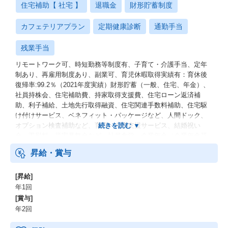
住宅補助【 社宅 】
退職金
財形貯蓄制度
カフェテリアプラン
定期健康診断
通勤手当
残業手当
リモートワーク可、時短勤務等制度有、子育て・介護手当、定年
制あり、再雇用制度あり、副業可、育児休暇取得実績有：育休後
復帰率:99.2％（2021年度実績）財形貯蓄（一般、住宅、年金）、
社員持株会、住宅補助費、持家取得支援費、住宅ローン返済補
助、利子補給、土地先行取得融資、住宅関連手数料補助、住宅駆
け付けサービス、ベネフィット・パッケージなど、人間ドック、
オプション検査補助など、育児・介護支援サービス、結婚祝い
金、弔慰料、災害見舞金など、社員食堂、企業年金（企業年金基
金、確定拠出年金）、電気通信共済会(個人年金、遺児育英基金)
昇給・賞与
[昇給]
年1回
[賞与]
年2回