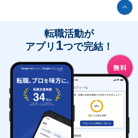
転職活動が
1
アプリ
つで完結！