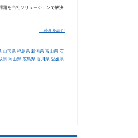
営課題を当社ソリューションで解決
…続きを読む
県
山形県
福島県
新潟県
富山県
石
取県
岡山県
広島県
香川県
愛媛県