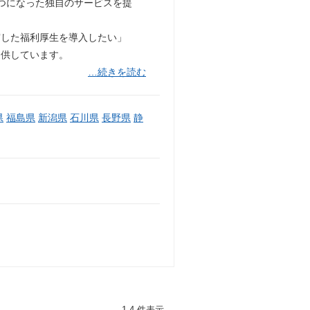
つになった独自のサービスを提
実した福利厚生を導入したい」
提供しています。
…続きを読む
県
福島県
新潟県
石川県
長野県
静
1-4 件表示