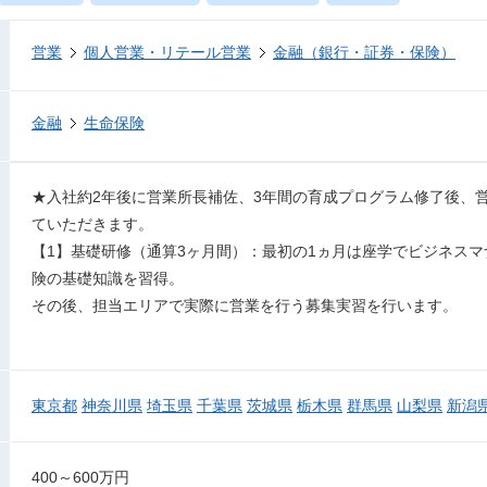
営業
個人営業・リテール営業
金融（銀行・証券・保険）
金融
生命保険
★入社約2年後に営業所長補佐、3年間の育成プログラム修了後、
ていただきます。
【1】基礎研修（通算3ヶ月間）：最初の1ヵ月は座学でビジネス
険の基礎知識を習得。
その後、担当エリアで実際に営業を行う募集実習を行います。
東京都
神奈川県
埼玉県
千葉県
茨城県
栃木県
群馬県
山梨県
新潟
400～600万円