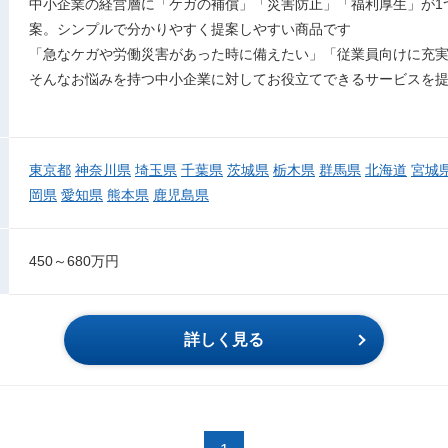
中小企業の経営層に「ケガの補償」「災害防止」「福利厚生」が1
案。シンプルで分かりやすく提案しやすい商品です
「急なケガや労働災害があった時に備えたい」「従業員向けに充
そんなお悩みを持つ中小企業に対してお役立てできるサービスを
東京都
神奈川県
埼玉県
千葉県
茨城県
栃木県
群馬県
北海道
宮城
岡県
愛知県
熊本県
鹿児島県
450～680万円
詳しく見る