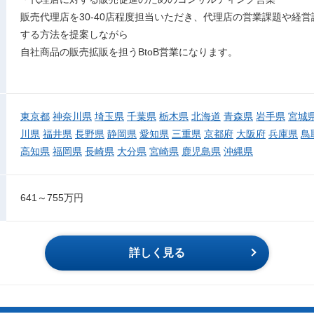
販売代理店を30-40店程度担当いただき、代理店の営業課題や経
する方法を提案しながら
自社商品の販売拡販を担うBtoB営業になります。
東京都
神奈川県
埼玉県
千葉県
栃木県
北海道
青森県
岩手県
宮城
川県
福井県
長野県
静岡県
愛知県
三重県
京都府
大阪府
兵庫県
鳥
高知県
福岡県
長崎県
大分県
宮崎県
鹿児島県
沖縄県
641～755万円
詳しく見る