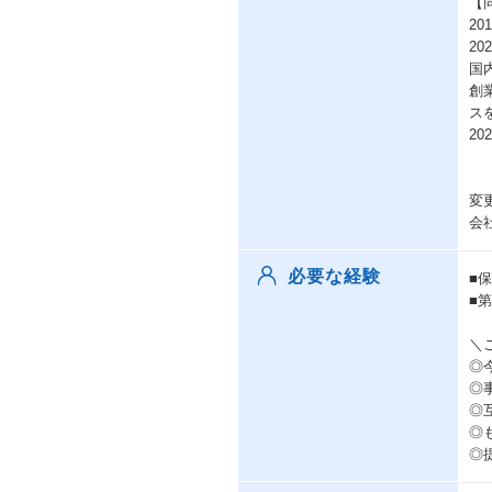
【
2
2
国
創
ス
2
変
会
必要な経験
■
■
＼
◎
◎
◎
◎
◎