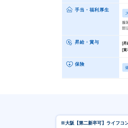
手当・福利厚生
服
部
昇給・賞与
[昇
[賞
保険
※大阪【第二新卒可】ライフコ