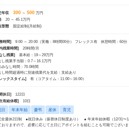
利用者数月間50万人以上
20代～70代まで幅広いお客様
300
500
定年収
～
万円
国内外の主要生損保、少額短期保険まで約60社の商品取り扱い
給
20 ～ 45.1万円
他に提携企業から得たFP相談案件なども無償で提供します。
与形態
固定給制(月給制)
インセンティブについて】
務時間]
9:00 ～ 20:00（実働：8時間00分） フレックス有 休憩時間：60分
間売上の10％～50％をインセンティブとして支給
平均残業時間]
20時間/月
 イメージ ～
なし残業]
基本給：19～29万円
売上げ100万円×15％＝インセンティブ15万円
し残業手当額：0.7～16.1万円
定給30.1万円＋インセンティブ15万円
のみなし時間：70.0時間
月収45.1万円
なし時間超過時に別途残業代を支給：支給あり
売上げ200万円×15％＝インセンティブ30万円
フレックスタイム]
有（コアタイム：11:00～16:00）
定給30.1万円＋インセンティブ30万円
月収60.1万円
間休日]
122日
年収例
年次有給休暇]
10日
97.6万円＝固定給45.1万円+歩合／年収：1171.2万円（経験10年）
収45.1万円＝固定給30.1万円＋歩合／年収：541.2万円（経験5年）
祝日
年末年始
慶弔
産休
育児
収30.6万円＝固定給20.1万円＋歩合／年収：367.2万円（経験3年）
 完全週休2日制 ●祝日休み（振替休日制度あり） ● 年末年始休暇（12/31〜
リーズ代や所属料等の控除はありません
ておりますので、必要に応じて土日にアポイントを組むことも可能でございま