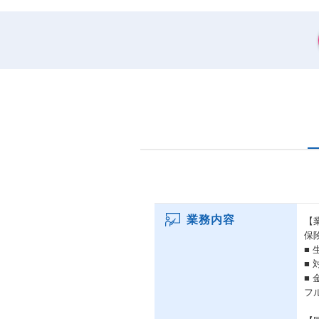
業務内容
【
保
■
■
■
フ