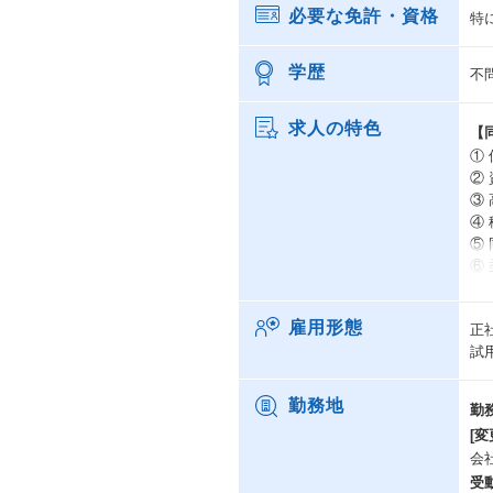
必要な免許・資格
特
学歴
不
求人の特色
【
①
②
③
④
⑤
⑥
⑦
⑧
雇用形態
正
⑨
試
⑩
勤務地
勤
【
[変
オ
会
デ
受
こ