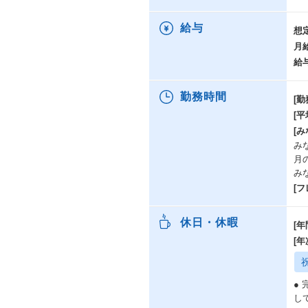
◆
◆
給与
想
◆
月
※
給
【
勤務時間
[勤
月
[
～
[み
＊
みな
固
月
＝
み
＊
[
固
＝
休日・休暇
[年
■
[
月収
月
月
●
※
し