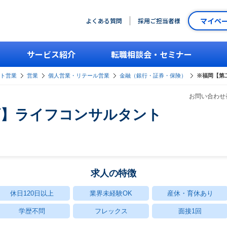
マイペ
よくある質問
採用ご担当者様
サービス紹介
転職相談会・セミナー
ント営業
営業
個人営業・リテール営業
金融（銀行・証券・保険）
※福岡【第
お問い合わせ番
可】ライフコンサルタント
求人の特徴
休日120日以上
業界未経験OK
産休・育休あり
学歴不問
フレックス
面接1回