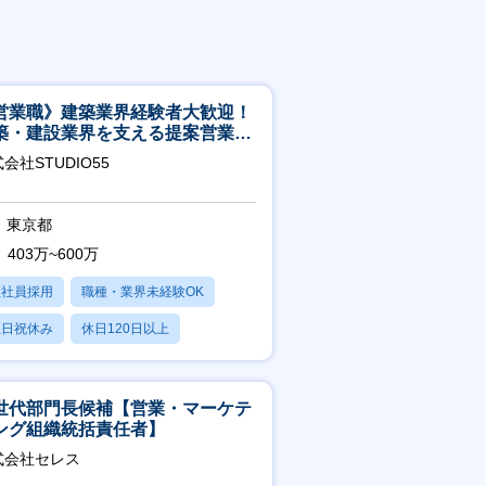
営業職》建築業界経験者大歓迎！
築・建設業界を支える提案営業職
年休125日◎フレックス
会社STUDIO55
東京都
403万~600万
正社員採用
職種・業界未経験OK
土日祝休み
休日120日以上
産休・育休あり
世代部門長候補【営業・マーケテ
ング組織統括責任者】
式会社セレス