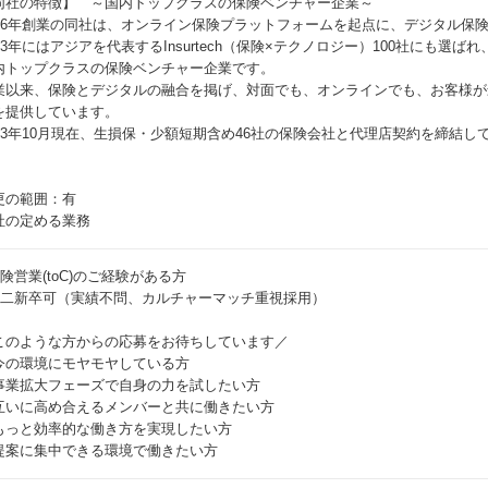
同社の特徴】 ～国内トップクラスの保険ベンチャー企業～
016年創業の同社は、オンライン保険プラットフォームを起点に、デジタル保
023年にはアジアを代表するInsurtech（保険×テクノロジー）100社にも選
内トップクラスの保険ベンチャー企業です。
業以来、保険とデジタルの融合を掲げ、対面でも、オンラインでも、お客様が
を提供しています。
023年10月現在、生損保・少額短期含め46社の保険会社と代理店契約を締結し
更の範囲：有
社の定める業務
保険営業(toC)のご経験がある方
第二新卒可（実績不問、カルチャーマッチ重視採用）
このような方からの応募をお待ちしています／
今の環境にモヤモヤしている方
事業拡大フェーズで自身の力を試したい方
互いに高め合えるメンバーと共に働きたい方
もっと効率的な働き方を実現したい方
提案に集中できる環境で働きたい方