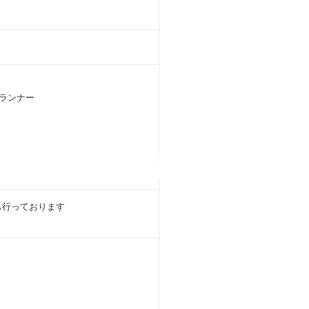
ランナー
、地方支社展開予定）
も行っております
FPへの相談も予約できる仕組みで、
す（※）。