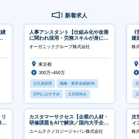
新着求人
実績
人事アシスタント【仕組み化や改善
《
週4
に関われ採用・労務スキルが身につ
建
く環境／年商120億円超の事業会
│
オーガニックグループ株式会社
株式
社】
東京都
300万~450万
正社員採用
職種・業界未経験OK
20代におすすめ
土日祝休み
休日120日以上
】リ
カスタマーサクセス【企業の人材・
次
40
研修課題をAIで解決／国内大手企業
ィ
約3万社導入／フレックス可】
ユームテクノロジージャパン株式会社
株