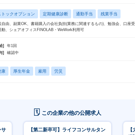
ストックオプション
定期健康診断
通勤手当
残業手当
装自由、副業OK、書籍購入の会社負担(業務に関連するもの)、勉強会、口座受
活動、シェアオフィスFINOLAB・WeWork利用可
給]
年1回
与]
確認中
健康
厚生年金
雇用
労災
この企業の他の公開求人
ンサ
【第二新卒可】ライフコンサルタン
【